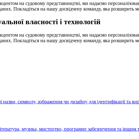
 акцентом на судовому представництві, ми надаємо персоналізова
аних. Покладіться на нашу досвідчену команду, яка розширить мо
альної власності і технологій
 акцентом на судовому представництві, ми надаємо персоналізова
аних. Покладіться на нашу досвідчену команду, яка розширить мо
 назви, символу, зображення чи дизайну для ідентифікації та ви
література, музика, мистецтво, програмне забезпечення та іншим