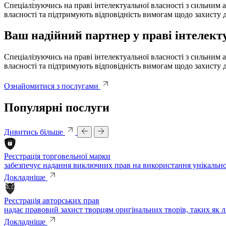
Спеціалізуючись на праві інтелектуальної власності з сильним
власності та підтримують відповідність вимогам щодо захисту д
Ваш надійний партнер у праві інтелекту
Спеціалізуючись на праві інтелектуальної власності з сильним
власності та підтримують відповідність вимогам щодо захисту д
Ознайомитися з послугами
Популярні послуги
Дивитись більше
Реєстрація торговельної марки
забезпечує надання виключних прав на використання унікальної
Докладніше
Реєстрація авторських прав
надає правовий захист творцям оригінальних творів, таких як 
Докладніше