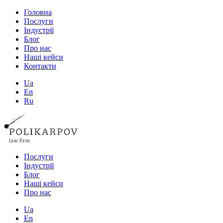
Головна
Послуги
Індустрії
Блог
Про нас
Наші кейси
Контакти
Ua
En
Ru
Послуги
Індустрії
Блог
Наші кейси
Про нас
Ua
En