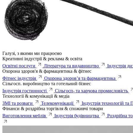
Галузі, з якими ми працюємо
Креативні індустрії & реклама & освіта
Освітні послуги
Література та видавництво
Індустрія ди
Охорона здоров'я & фармацевтика & фітнес
Фітнес індустрія
Охорона здоров’я та фармацевтика
Сільгосп. виробництво та готельний бізнес
Індустрія гостинності
Сільгосп- та харчова промисловість
Технології & комунікації & медіа
ЗМІ та розваги
Телекомунікації
Індустрія технологій та 
Фінанси & роздрібна торгівля & споживчі товари
Виготовлення меблів
Індустрія будівництва
Роздрібна то