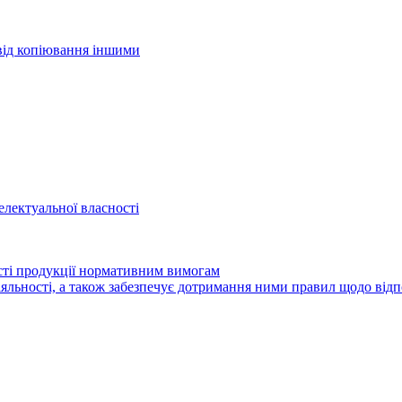
 від копіювання іншими
електуальної власності
ості продукції нормативним вимогам
іяльності, а також забезпечує дотримання ними правил щодо від