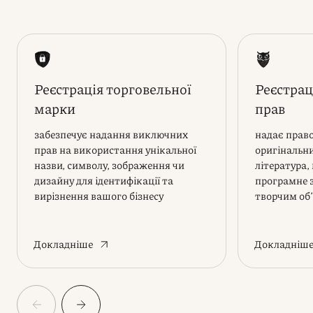
Реєстрація торговельної
Реєстрац
марки
прав
забезпечує надання виключних
надає прав
прав на використання унікальної
оригінальни
назви, символу, зображення чи
література,
дизайну для ідентифікації та
програмне 
вирізнення вашого бізнесу
творчим об
Докладніше
Докладніш