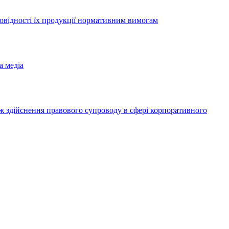
повідності їх продукції нормативним вимогам
а медіа
ож здійснення правового супроводу в сфері корпоративного