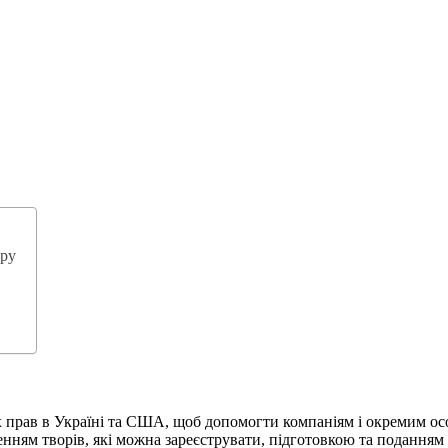
ору
х прав в Україні та США, щоб допомогти компаніям і окремим ос
енням творів, які можна зареєструвати, підготовкою та поданням