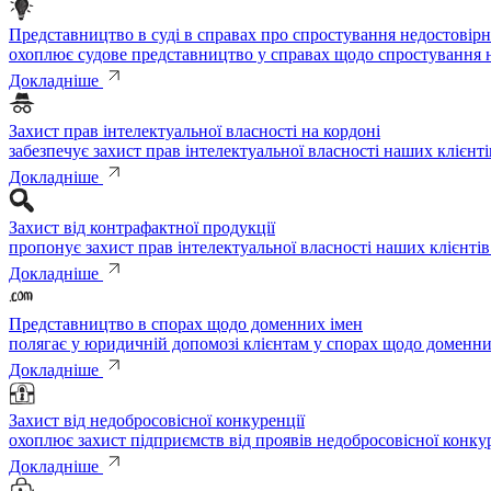
Представництво в суді в справах про спростування недостовірн
охоплює судове представництво у справах щодо спростування н
Докладніше
Захист прав інтелектуальної власності на кордоні
забезпечує захист прав інтелектуальної власності наших клієнт
Докладніше
Захист від контрафактної продукції
пропонує захист прав інтелектуальної власності наших клієнтів
Докладніше
Представництво в спорах щодо доменних імен
полягає у юридичній допомозі клієнтам у спорах щодо доменни
Докладніше
Захист від недобросовісної конкуренції
охоплює захист підприємств від проявів недобросовісної конку
Докладніше