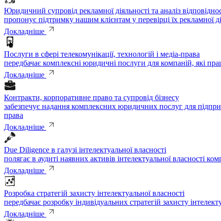
Юридичний супровід рекламної діяльності та аналіз відповідн
пропонує підтримку нашим клієнтам у перевірці їх рекламної д
Докладніше
Послуги в сфері телекомунікації, технологій і медіа-права
передбачає комплексні юридичні послуги для компаній, які пра
Докладніше
Контракти, корпоративне право та супровід бізнесу
забезпечує надання комплексних юридичних послуг для підприє
права
Докладніше
Due Diligence в галузі інтелектуальної власності
полягає в аудиті наявних активів інтелектуальної власності ком
Докладніше
Розробка стратегій захисту інтелектуальної власності
передбачає розробку індивідуальних стратегій захисту інтелект
Докладніше