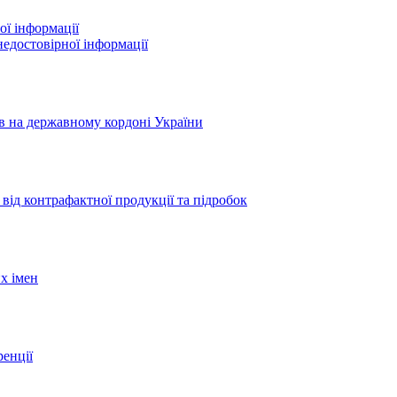
ої інформації
едостовірної інформації
ів на державному кордоні України
 від контрафактної продукції та підробок
х імен
ренції