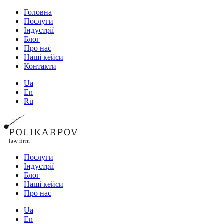
Головна
Послуги
Індустрії
Блог
Про нас
Наші кейси
Контакти
Ua
En
Ru
Послуги
Індустрії
Блог
Наші кейси
Про нас
Ua
En