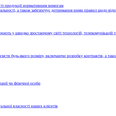
ості продукції нормативним вимогам
іяльності, а також забезпечує дотримання ними правил щодо від
цюють у швидко зростаючому світі технологій, телекомунікацій т
мств будь-якого розміру, включаючи розробку контрактів, а так
панії чи фізичної особи
уальної власності наших клієнтів