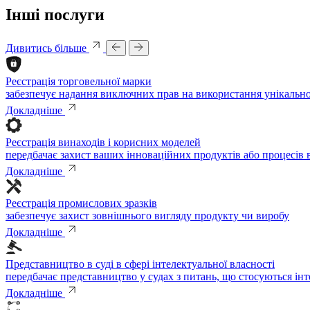
Інші послуги
Дивитись більше
Реєстрація торговельної марки
забезпечує надання виключних прав на використання унікальної
Докладніше
Реєстрація винаходів і корисних моделей
передбачає захист ваших інноваційних продуктів або процесів
Докладніше
Реєстрація промислових зразків
забезпечує захист зовнішнього вигляду продукту чи виробу
Докладніше
Представництво в суді в сфері інтелектуальної власності
передбачає представництво у судах з питань, що стосуються інт
Докладніше