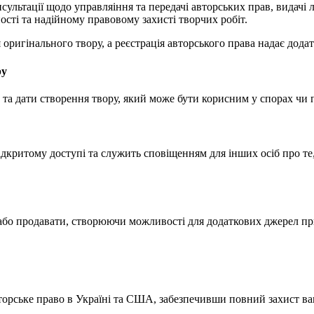
ультації щодо управляіння та передачі авторських прав, видачі л
ості та надійному правовому захисті творчих робіт.
ригінального твору, а реєстрація авторського права надає додатк
ру
 та дати створення твору, який може бути корисним у спорах чи
відкритому доступі та служить сповіщенням для інших осіб про т
або продавати, створюючи можливості для додаткових джерел при
рське право в Україні та США, забезпечивши повний захист вашо