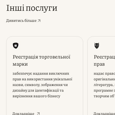
Інші послуги
Дивитись більше
Реєстрація торговельної
Реєстрац
марки
прав
забезпечує надання виключних
надає прав
прав на використання унікальної
оригінальни
назви, символу, зображення чи
література,
дизайну для ідентифікації та
програмне 
вирізнення вашого бізнесу
творчим об
Докладніше
Докладніш