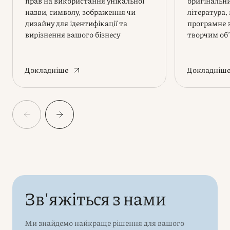
прав на використання унікальної
оригінальни
назви, символу, зображення чи
література,
дизайну для ідентифікації та
програмне 
вирізнення вашого бізнесу
творчим об
Докладніше
Докладніш
Зв'яжіться з нами
Ми знайдемо найкраще рішення для вашого