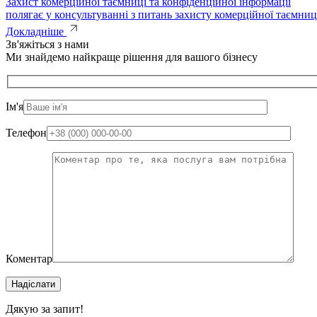
Захист комерційної таємниці та конфіденційної інформації
полягає у консультуванні з питань захисту комерційної таємниц
Докладніше
Зв'яжіться з нами
Ми знайдемо найкраще рішення для вашого бізнесу
Ім'я
Телефон
Коментар
Надіслати
Дякую за запит!