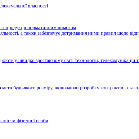
електуальної власності
ості продукції нормативним вимогам
іяльності, а також забезпечує дотримання ними правил щодо від
цюють у швидко зростаючому світі технологій, телекомунікацій т
мств будь-якого розміру, включаючи розробку контрактів, а так
панії чи фізичної особи