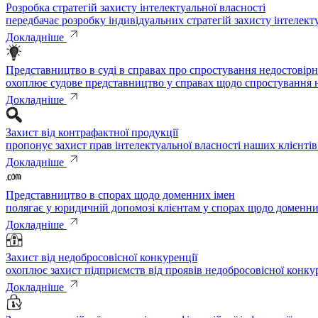
Розробка стратегій захисту інтелектуальної власності
передбачає розробку індивідуальних стратегій захисту інтелект
Докладніше
Представництво в суді в справах про спростування недостовірн
охоплює судове представництво у справах щодо спростування н
Докладніше
Захист від контрафактної продукції
пропонує захист прав інтелектуальної власності наших клієнтів
Докладніше
Представництво в спорах щодо доменних імен
полягає у юридичній допомозі клієнтам у спорах щодо доменни
Докладніше
Захист від недобросовісної конкуренції
охоплює захист підприємств від проявів недобросовісної конку
Докладніше