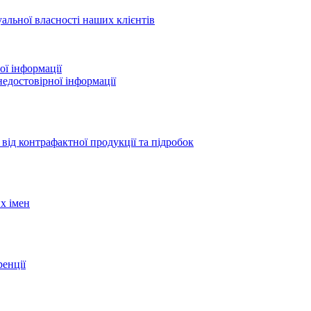
уальної власності наших клієнтів
ої інформації
едостовірної інформації
 від контрафактної продукції та підробок
х імен
ренції