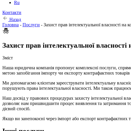
Ru
Контакти
Назад
Головна
-
Послуги
-
Захист прав інтелектуальної власності на к
Захист прав інтелектуальної власності 
Зміст
Наша юридична компанія пропонує комплексні послуги, спрямов
метою запобігання імпорту чи експорту контрафактних товарів 
Ми допомагаємо клієнтам зареєструвати інтелектуальну власніс
порушують права інтелектуальної власності. Ми також працюємо
Наш досвід у правових процедурах захисту інтелектуальної вл
дозволяє нам пришвидшити процес виявлення та затримання тов
дієвий спосіб.
Якщо ви занепокоєні через імпорт або експорт контрафактних т
Інші послуги