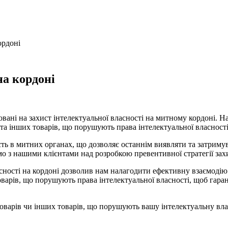
ордоні
на кордоні
ані на захист інтелектуальної власності на митному кордоні. 
та інших товарів, що порушують права інтелектуальної власності
ть в митних органах, що дозволяє останнім виявляти та затримув
 з нашими клієнтами над розробкою превентивної стратегії захи
асності на кордоні дозволив нам налагодити ефективну взаємоді
арів, що порушують права інтелектуальної власності, щоб гаран
оварів чи інших товарів, що порушують вашу інтелектуальну влас