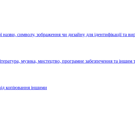
 назви, символу, зображення чи дизайну для ідентифікації та ви
література, музика, мистецтво, програмне забезпечення та іншим
 від копіювання іншими