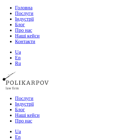
Головна
Послуги
Індустрії
Блог
Про нас
Наші кейси
Контакти
Ua
En
Ru
Послуги
Індустрії
Блог
Наші кейси
Про нас
Ua
En