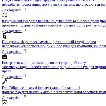
Представництво в суді в сфері інтелектуальної власності
передбачає представництво у судах з питань, що стосуються інт
Докладніше
Юридичний супровід рекламної діяльності та аналіз відповідн
пропонує підтримку нашим клієнтам у перевірці їх рекламної д
Докладніше
Послуги в сфері телекомунікації, технологій і медіа-права
передбачає комплексні юридичні послуги для компаній, які пра
Докладніше
Контракти, корпоративне право та супровід бізнесу
забезпечує надання комплексних юридичних послуг для підприє
права
Докладніше
Due Diligence в галузі інтелектуальної власності
полягає в аудиті наявних активів інтелектуальної власності ком
Докладніше