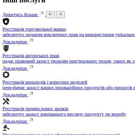
Дивитись більше
Реєстрація торговельної марки
забезпечує надання виключних прав на використання унікальної
Докладніше
Реєстрація авторських прав
надає правовий захист творцям оригінальних творів, таких як 
Докладніше
Реєстрація винаходів і корисних моделей
передбачає захист ваших інноваційних продуктів або процесів
Докладніше
Реєстрація промислових зразків
забезпечує захист зовнішнього вигляду продукту чи виробу
Докладніше