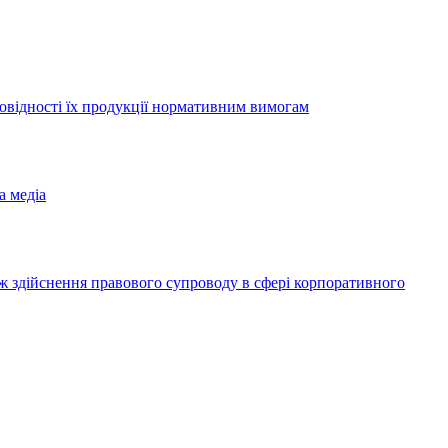
повідності їх продукції нормативним вимогам
а медіа
ож здійснення правового супроводу в сфері корпоративного