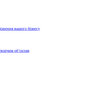
різнення вашого бізнесу
 творчим обʼєктам