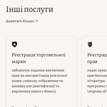
Інші послуги
Дивитись більше
Реєстрація торговельної
Реєстрац
марки
прав
забезпечує надання виключних
надає прав
прав на використання унікальної
оригінальни
назви, символу, зображення чи
література,
дизайну для ідентифікації та
програмне 
вирізнення вашого бізнесу
творчим об