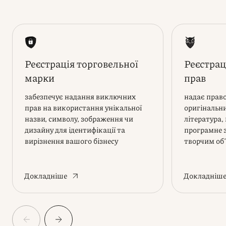
Реєстрація торговельної
Реєстрац
марки
прав
забезпечує надання виключних
надає прав
прав на використання унікальної
оригінальни
назви, символу, зображення чи
література,
дизайну для ідентифікації та
програмне 
вирізнення вашого бізнесу
творчим об
Докладніше
Докладніш