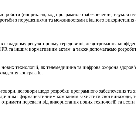
 роботи (наприклад, код програмного забезпечення, наукові публ
боротьби з порушеннями та можливостями вільного використання 
 в складному регуляторному середовищі, де дотримання конфіден
DPR та іншим нормативним актам, а також допомагаємо розробит
 нових технологій, як телемедицина та цифрова охорона здоров
кладення контрактів.
договори, договори щодо розробки програмного забезпечення та 
ичним і фармацевтичним компаніям захистити свої винаходи, тор
 отримати переваги від використання нових технологій та вести