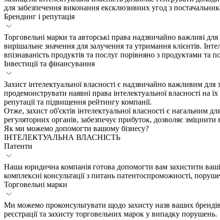
для забезпечення виконання ексклюзивних угод з постачальни
Брендинг і репутація
Торговельні марки та авторські права надзвичайно важливі для 
вирішальне значення для залучення та утримання клієнтів. Інт
впізнаваність продуктів та послуг порівняно з продуктами та п
Інвестиції та фінансування
Захист інтелектуальної власності є надзвичайно важливим для 
продемонструвати наявні права інтелектуальної власності на їх
репутації та підвищення рейтингу компанії.
Отже, захист об'єктів інтелектуальної власності є нагальним д
регуляторних органів, забезпечує прибуток, дозволяє зміцнити в
Як ми можемо допомогти вашому бізнесу?
ІНТЕЛЕКТУАЛЬНА ВЛАСНІСТЬ
Патенти
Наша юридична компанія готова допомогти вам захистити ваші 
комплексні консультації з питань патентоспроможності, поруше
Торговельні марки
Ми можемо проконсультувати щодо захисту назв ваших брендів, 
реєстрації та захисту торговельних марок у випадку порушень.