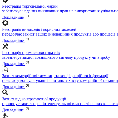
Реєстрація торговельної марки
забезпечує надання виключних прав на використання унікальної
Докладніше
Реєстрація винаходів і корисних моделей
передбачає захист ваших інноваційних продуктів або процесів
Докладніше
Реєстрація промислових зразків
забезпечує захист зовнішнього вигляду продукту чи виробу
Докладніше
Захист комерційної таємниці та конфіденційної інформації
полягає у консультуванні з питань захисту комерційної таємниц
Докладніше
Захист від контрафактної продукції
пропонує захист прав інтелектуальної власності наших клієнтів
Докладніше