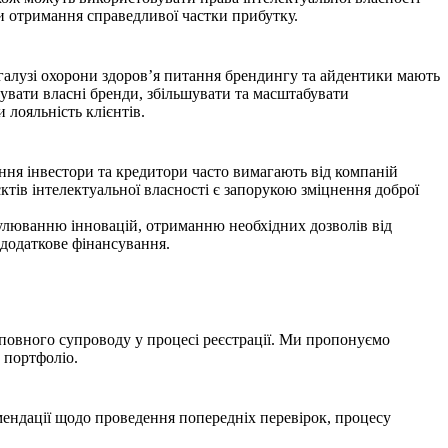
 отримання справедливої частки прибутку.
В галузі охорони здоров’я питання брендингу та айдентики мають
зувати власні бренди, збільшувати та масштабувати
 лояльність клієнтів.
ння інвестори та кредитори часто вимагають від компаній
ктів інтелектуальної власності є запорукою зміцнення доброї
имулюванню інновацій, отриманню необхідних дозволів від
а додаткове фінансування.
повного супроводу у процесі реєстрації. Ми пропонуємо
 портфоліо.
мендації щодо проведення попередніх перевірок, процесу