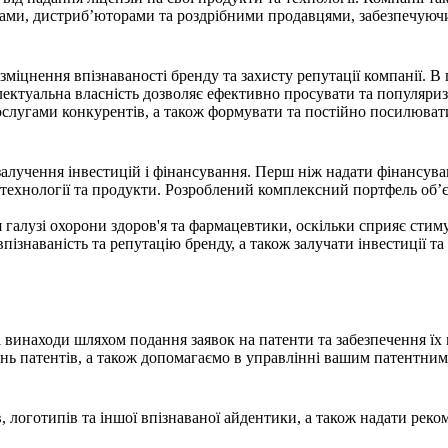
ками, дистриб’юторами та роздрібними продавцями, забезпечуючи
зміцнення впізнаваності бренду та захисту репутації компанії. 
електуальна власність дозволяє ефективно просувати та популяри
ослугами конкурентів, а також формувати та постійно посилювати
залучення інвестицій і фінансування. Перш ніж надати фінансува
 технології та продукти. Розроблений комплексний портфель об’є
ля галузі охорони здоров'я та фармацевтики, оскільки сприяє ст
пізнаваність та репутацію бренду, а також залучати інвестиції т
винаходи шляхом подання заявок на патенти та забезпечення їх 
нь патентів, а також допомагаємо в управлінні вашим патентним
логотипів та іншої впізнаваної айдентики, а також надати реко