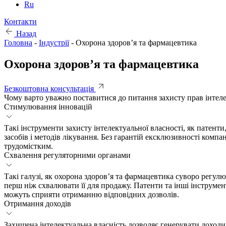
Ru
Контакти
Назад
Головна
-
Індустрії
-
Охорона здоров’я та фармацевтика
Охорона здоров’я та фармацевтика
Безкоштовна консультація
Чому варто уважно поставитися до питання захисту прав інтеле
Стимулювання інновацій
Такі інструменти захисту інтелектуальної власності, як патен
засобів і методів лікування. Без гарантій ексклюзивності компа
трудомістким.
Схвалення регуляторними органами
Такі галузі, як охорона здоров’я та фармацевтика суворо регул
перш ніж схвалювати її для продажу. Патенти та інші інструме
можуть сприяти отриманню відповідних дозволів.
Отримання доходів
Захищена інтелектуальна власність дозволяє генерувати доходи 