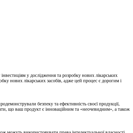
 інвестиціям у дослідження та розробку нових лікарських
робку нових лікарських засобів, адже цей процес є дорогим і
продемонстрували безпеку та ефективність своєї продукції,
вати, що ваш продукт є інноваційним та «неочевидним», а також
акож можуть використовувати права інтелектуальної власності