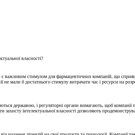
ктуальної власності?
ти, є важливим стимулом для фармацевтичних компаній, що сприяє
нії не мали б достатнього стимулу витрачати час і ресурси на роз
юються державою, і регуляторні органи вимагають, щоб компанії 
нти захисту інтелектуальної власності дозволяють продемонстру
від надання ліцензій на свої продукти та технології. Компанії т