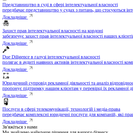
Представництво в суді в сфері інтелектуальної власності
передбачає представництво у судах з питань, що стосуються інт
Докладніше
Захист прав інтелектуальної власності на кордоні
забезпечує захист прав інтелектуальної власності наших клієнт
Докладніше
Due Diligence в галузі інтелектуальної власності
полягає в аудиті наявних активів інтелектуальної власності ком
Докладніше
Юридичний супровід рекламної діяльності та аналіз відповідн
пропонує підтримку нашим клієнтам у перевірці їх рекламної д
Докладніше
Послуги в сфері телекомунікації, технологій і медіа-права
передбачає комплексні юридичні послуги для компаній, які пра
Докладніше
Зв'яжіться з нами
Ми знайдемо найкраще рішення для вашого бізнесу