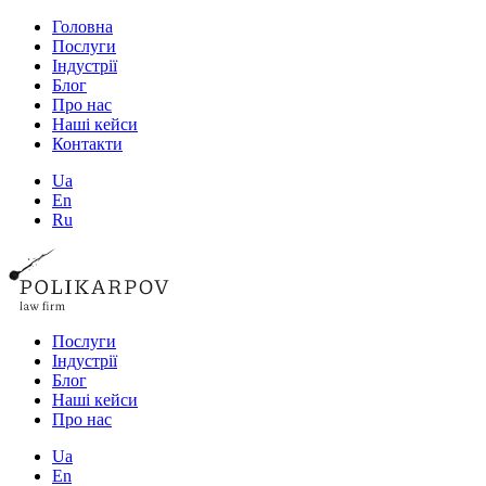
Головна
Послуги
Індустрії
Блог
Про нас
Наші кейси
Контакти
Ua
En
Ru
Послуги
Індустрії
Блог
Наші кейси
Про нас
Ua
En