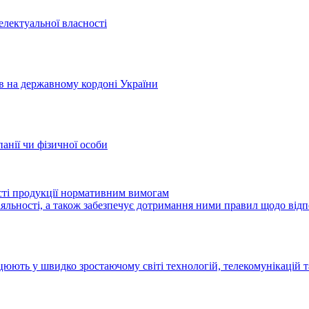
електуальної власності
ів на державному кордоні України
панії чи фізичної особи
ості продукції нормативним вимогам
іяльності, а також забезпечує дотримання ними правил щодо від
цюють у швидко зростаючому світі технологій, телекомунікацій т