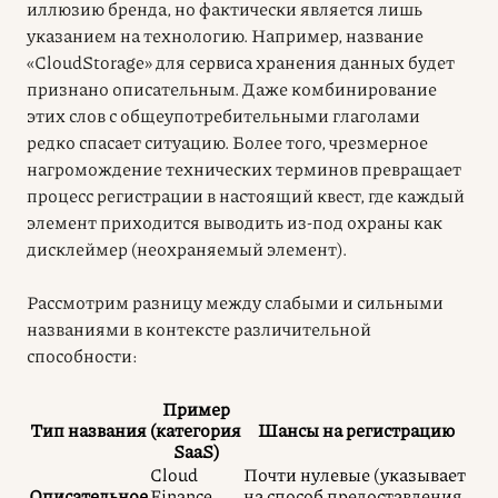
иллюзию бренда, но фактически является лишь
указанием на технологию. Например, название
«CloudStorage» для сервиса хранения данных будет
признано описательным. Даже комбинирование
этих слов с общеупотребительными глаголами
редко спасает ситуацию. Более того, чрезмерное
нагромождение технических терминов превращает
процесс регистрации в настоящий квест, где каждый
элемент приходится выводить из-под охраны как
дисклеймер (неохраняемый элемент).
Рассмотрим разницу между слабыми и сильными
названиями в контексте различительной
способности:
Пример
Тип названия
(категория
Шансы на регистрацию
SaaS)
Cloud
Почти нулевые (указывает
Описательное
Finance
на способ предоставления