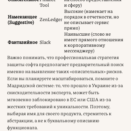
Tool
и сферу)
Высокие (намекает на
Намекающее
порядок в отчетности, но
ZenLedger
(Suggestive)
не описывает сервис
прямо)
Наивысшие (слово не
имеет прямого отношения
Фантазийное
Slack
к корпоративному
мессенджеру)
Важно понимать, что профессиональная стратегия
защиты софта предполагает предварительный поиск
именно на выявление таких «описательных» рисков.
Если вы планируете масштабироваться, помните о
Мадридской системе: то, что прошло в Украине из-за
снисходительности эксперта, может быть
мгновенно заблокировано в ЕС или США из-за
жестких требований к уникальности. Поэтому,
выбирая имя для своего продукта, стремитесь к
абстракции, а не к буквальному описанию
функционала.