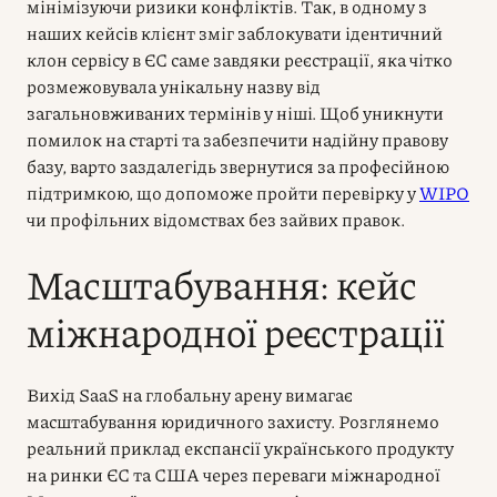
мінімізуючи ризики конфліктів. Так, в одному з
наших кейсів клієнт зміг заблокувати ідентичний
клон сервісу в ЄС саме завдяки реєстрації, яка чітко
розмежовувала унікальну назву від
загальновживаних термінів у ніші. Щоб уникнути
помилок на старті та забезпечити надійну правову
базу, варто заздалегідь звернутися за професійною
підтримкою, що допоможе пройти перевірку у
WIPO
чи профільних відомствах без зайвих правок.
Масштабування: кейс
міжнародної реєстрації
Вихід SaaS на глобальну арену вимагає
масштабування юридичного захисту. Розглянемо
реальний приклад експансії українського продукту
на ринки ЄС та США через переваги міжнародної