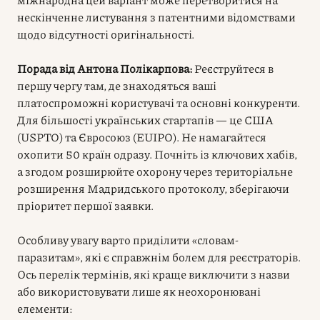
нескінченне листування з патентними відомствами
щодо відсутності оригінальності.
Порада від Антона Полікарпова:
Реєструйтеся в
першу чергу там, де знаходяться ваші
платоспроможні користувачі та основні конкуренти.
Для більшості українських стартапів — це США
(USPTO) та Євросоюз (EUIPO). Не намагайтеся
охопити 50 країн одразу. Почніть із ключових хабів,
а згодом розширюйте охорону через територіальне
розширення Мадридського протоколу, зберігаючи
пріоритет першої заявки.
Особливу увагу варто приділити «словам-
паразитам», які є справжнім болем для реєстраторів.
Ось перелік термінів, які краще виключити з назви
або використовувати лише як неохоронювані
елементи: