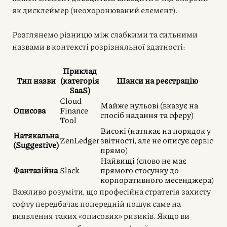
як дисклеймер (неохоронюваний елемент).
Розглянемо різницю між слабкими та сильними
назвами в контексті розрізняльної здатності:
Приклад
Тип назви
(категорія
Шанси на реєстрацію
SaaS)
Cloud
Майже нульові (вказує на
Описова
Finance
спосіб надання та сферу)
Tool
Високі (натякає на порядок у
Натякальна
ZenLedger
звітності, але не описує сервіс
(Suggestive)
прямо)
Найвищі (слово не має
Фантазійна
Slack
прямого стосунку до
корпоративного месенджера)
Важливо розуміти, що професійна стратегія захисту
софту передбачає попередній пошук саме на
виявлення таких «описових» ризиків. Якщо ви