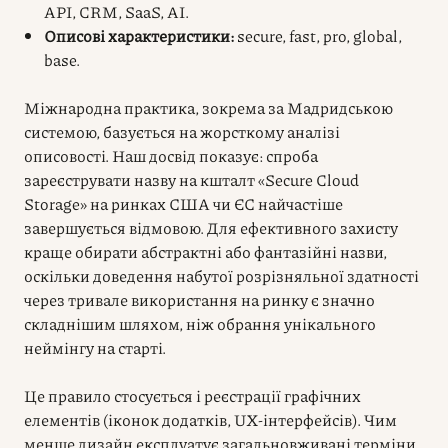
API, CRM, SaaS, AI.
Описові характеристики:
secure, fast, pro, global,
base.
Міжнародна практика, зокрема за Мадридською
системою, базується на жорсткому аналізі
описовості. Наш досвід показує: спроба
зареєструвати назву на кшталт «Secure Cloud
Storage» на ринках США чи ЄС найчастіше
завершується відмовою. Для ефективного захисту
краще обирати абстрактні або фантазійні назви,
оскільки доведення набутої розрізняльної здатності
через тривале використання на ринку є значно
складнішим шляхом, ніж обрання унікального
неймінгу на старті.
Це правило стосується і реєстрації графічних
елементів (іконок додатків, UX-інтерфейсів). Чим
менше дизайн експлуатує загальновживані терміни,