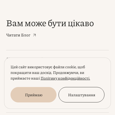
Вам може бути цікаво
Читати Блог
ANTON POLIKARPOV
|
17 APRIL, 2025
Цей сайт використовує файли cookie, щоб
Повернення строків: втрата
покращити ваш досвід. Продовжуючи, ви
чинності закону про захист
приймаєте наші
Політику конфіденційності.
інтелектуальної власності під час
війни. Наш аналіз та наслідки
Приймаю
Налаштування
ІНСАЙТИ