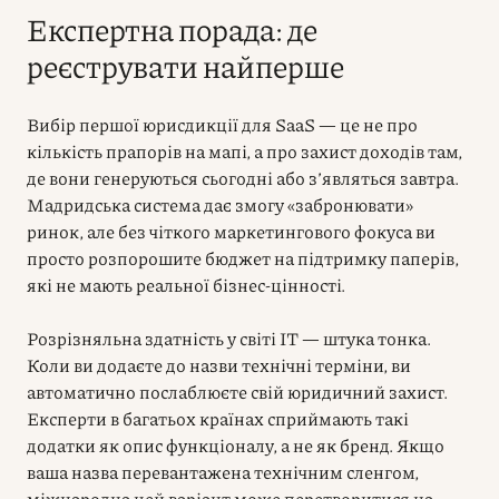
Експертна порада: де
реєструвати найперше
Вибір першої юрисдикції для SaaS — це не про
кількість прапорів на мапі, а про захист доходів там,
де вони генеруються сьогодні або з’являться завтра.
Мадридська система дає змогу «забронювати»
ринок, але без чіткого маркетингового фокуса ви
просто розпорошите бюджет на підтримку паперів,
які не мають реальної бізнес-цінності.
Розрізняльна здатність у світі IT — штука тонка.
Коли ви додаєте до назви технічні терміни, ви
автоматично послаблюєте свій юридичний захист.
Експерти в багатьох країнах сприймають такі
додатки як опис функціоналу, а не як бренд. Якщо
ваша назва перевантажена технічним сленгом,
міжнародна цей варіант може перетворитися на