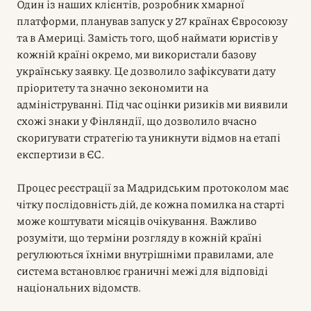
Один із наших клієнтів, розробник хмарної
платформи, планував запуск у 27 країнах Євросоюзу
та в Америці. Замість того, щоб наймати юристів у
кожній країні окремо, ми використали базову
українську заявку. Це дозволило зафіксувати дату
пріоритету та значно зекономити на
адмініструванні. Під час оцінки ризиків ми виявили
схожі знаки у Фінляндії, що дозволило вчасно
скоригувати стратегію та уникнути відмов на етапі
експертизи в ЄС.
Процес реєстрації за Мадридським протоколом має
чітку послідовність дій, де кожна помилка на старті
може коштувати місяців очікування. Важливо
розуміти, що терміни розгляду в кожній країні
регулюються їхніми внутрішніми правилами, але
система встановлює граничні межі для відповіді
національних відомств.