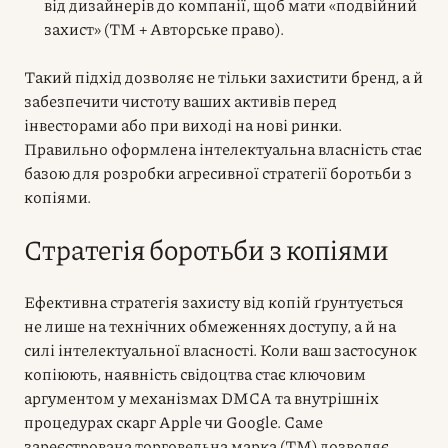
від дизайнерів до компанії, щоб мати «подвійний
захист» (ТМ + Авторське право).
Такий підхід дозволяє не тільки захистити бренд, а й
забезпечити чистоту ваших активів перед
інвесторами або при виході на нові ринки.
Правильно оформлена інтелектуальна власність стає
базою для розробки агресивної стратегії боротьби з
копіями.
Стратегія боротьби з копіями
Ефективна стратегія захисту від копій ґрунтується
не лише на технічних обмеженнях доступу, а й на
силі інтелектуальної власності. Коли ваш застосунок
копіюють, наявність свідоцтва стає ключовим
аргументом у механізмах DMCA та внутрішніх
процедурах скарг Apple чи Google. Саме
зареєстрована торговельна марка (ТМ) дозволяє