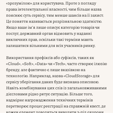
«зрозумілою» для користувача. Проте з погляду
права інтелектуальної власності, чим більше назва
пояснює суть сервісу, тим менше шансів на її захист.
Це поняття називається розрізняльною здатністю.
Якщо ваше ім’я лише описує категорію товарів чи
послуг, державний орган відмовить у наданні
виключних прав, оскільки такі терміни мають
залишатися вільними для всіх учасників ринку.
Використання префіксів або суфіксів, таких як
«Cloud», «Soft», «Data» чи «Tech», часто створює ілюзію
бренду, але фактично є лише вказівкою на
технологію. Наприклад, назва «CloudStorage» для
сервісу зберігання даних буде визнана описовою.
Навіть комбінування цих слів із загальновживаними
дієсловами рідко рятує ситуацію. Більше того,
надмірне нагромадження технічних термінів
перетворює процес реєстрації на справжній квест, де
кожен елемент доводиться виводити з-під охорони