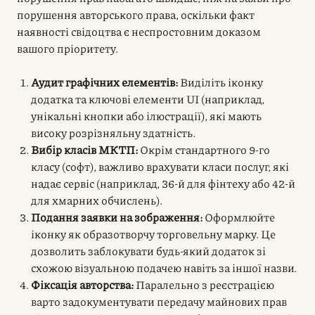
порушення авторського права, оскільки факт
наявності свідоцтва є неспростовним доказом
вашого пріоритету.
Аудит графічних елементів:
Виділіть іконку
додатка та ключові елементи UI (наприклад,
унікальні кнопки або ілюстрації), які мають
високу розрізняльну здатність.
Вибір класів МКТП:
Окрім стандартного 9-го
класу (софт), важливо врахувати класи послуг, які
надає сервіс (наприклад, 36-й для фінтеху або 42-й
для хмарних обчислень).
Подання заявки на зображення:
Оформлюйте
іконку як образотворчу торговельну марку. Це
дозволить заблокувати будь-який додаток зі
схожою візуальною подачею навіть за іншої назви.
Фіксація авторства:
Паралельно з реєстрацією
варто задокументувати передачу майнових прав