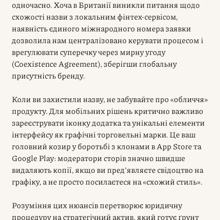
одночасно. Хоча в Британії виникли питання щодо
схожості назви з локальним фінтех-сервісом,
наявність єдиного міжнародного номера заявки
дозволила нам централізовано керувати процесом і
врегулювати суперечку через мирну угоду
(Coexistence Agreement), зберігши глобальну
присутність бренду.
Коли ви захистили назву, не забувайте про «обличчя»
продукту. Для мобільних рішень критично важливо
зареєструвати іконку додатка та унікальні елементи
інтерфейсу як графічні торговельні марки. Це ваш
головний козир у боротьбі з клонами в App Store та
Google Play: модератори сторів значно швидше
видаляють копії, якщо ви пред’являєте свідоцтво на
графіку, а не просто посилаєтеся на «схожий стиль».
Розуміння цих нюансів перетворює юридичну
процедуру на стратегічний актив, який готує ґрунт