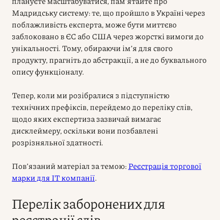
плануєте масштабуватися, пам’ятайте про
Мадридську систему: те, що пройшло в Україні через
поблажливість експерта, може бути миттєво
заблоковано в ЄС або США через жорсткі вимоги до
унікальності. Тому, обираючи ім’я для свого
продукту, прагніть до абстракції, а не до буквального
опису функціоналу.
Тепер, коли ми розібралися з підступністю
технічних префіксів, перейдемо до переліку слів,
щодо яких експертиза зазвичай вимагає
дисклеймеру, оскільки вони позбавлені
розрізняльної здатності.
Пов’язаний матеріал за темою:
Реєстрація торгової
марки для IT компанії
.
Перелік заборонених для
реєстрації слів