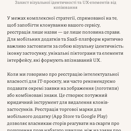
Захист візуальної ідентичності та UX-елементів від
копіювання
У межах комплексної стратегії, спрямованої на те,
щоб запобігти клонуванню вашого сервісу,
реєстрація лише назви — це лише половина справи.
Для мобільних додатків та SaaS-платформ критично
важливо застовпити за собою візуальну ідентичність:
іконку застосунку, унікальні піктограми та елементи
інтерфейсу, які формують впізнаваний UX.
Коли ми говоримо про реєстрацію інтелектуальної
власності для IT-проєкту, ми часто рекомендуємо
подавати окремі заявки на зображення (логотипи)
або комбіновані знаки. Це створює потужний
юридичний інструмент для видалення клонів-
застосунків. Реєстрація торгової марки для
мобільного додатку (App Store та Google Play)
дозволяє власникам сторів реагувати на скарги про
порушення прав набагато швидше, ніж на заяви про