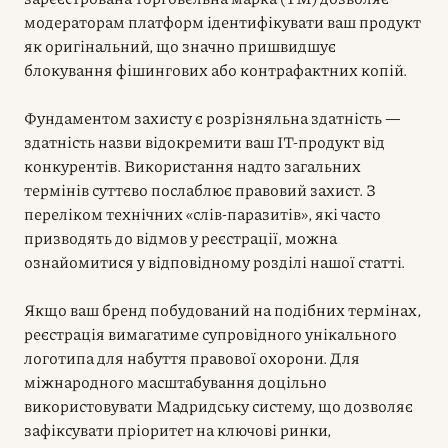
модераторам платформ ідентифікувати ваш продукт
як оригінальний, що значно пришвидшує
блокування фішингових або контрафактних копій.
Фундаментом захисту є розрізняльна здатність —
здатність назви відокремити ваш IT-продукт від
конкурентів. Використання надто загальних
термінів суттєво послаблює правовий захист. З
переліком технічних «слів-паразитів», які часто
призводять до відмов у реєстрації, можна
ознайомитися у відповідному розділі нашої статті.
Якщо ваш бренд побудований на подібних термінах,
реєстрація вимагатиме супровідного унікального
логотипа для набуття правової охорони. Для
міжнародного масштабування доцільно
використовувати Мадридську систему, що дозволяє
зафіксувати пріоритет на ключові ринки,