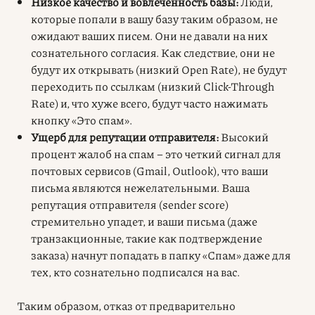
Низкое качество и вовлеченность базы:
Люди,
которые попали в вашу базу таким образом, не
ожидают ваших писем. Они не давали на них
сознательного согласия. Как следствие, они не
будут их открывать (низкий Open Rate), не будут
переходить по ссылкам (низкий Click-Through
Rate) и, что хуже всего, будут часто нажимать
кнопку «Это спам».
Ущерб для репутации отправителя:
Высокий
процент жалоб на спам – это четкий сигнал для
почтовых сервисов (Gmail, Outlook), что ваши
письма являются нежелательными. Ваша
репутация отправителя (sender score)
стремительно упадет, и ваши письма (даже
транзакционные, такие как подтверждение
заказа) начнут попадать в папку «Спам» даже для
тех, кто сознательно подписался на вас.
Таким образом, отказ от предварительно