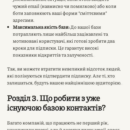
чужий email (навмисно чи помилково) або коли
боти заповнюють ваші форми “сміттєвими”
адресами.
Максимальна якість бази:
До вашої бази
потрапляють лише найбільш зацікавлені та
мотивовані користувачі, які готові зробити два
кроки для підписки. Це гарантує високі
показники відкриттів та залученості.
Так, ви можете втратити невеликий відсоток людей,
які полінуються підтвердити підписку. Але ті, хто
залишаться, будуть вашою найціннішою аудиторією.
Розділ 3. Що робити з уже
існуючою базою контактів?
Багато компаній, що працюють не перший рік,
накопичили тисячі, а то й десятки тисяч email-адрес