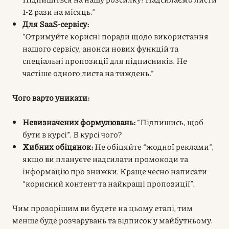
1-2 рази на місяць.”
Для SaaS-сервісу:
“Отримуйте корисні поради щодо використання
нашого сервісу, анонси нових функцій та
спеціальні пропозиції для підписників. Не
частіше одного листа на тиждень.”
Чого варто уникати:
Невизначених формулювань:
“Підпишись, щоб
бути в курсі”. В курсі чого?
Хибних обіцянок:
Не обіцяйте “жодної реклами”,
якщо ви плануєте надсилати промокоди та
інформацію про знижки. Краще чесно написати
“корисний контент та найкращі пропозиції”.
Чим прозорішим ви будете на цьому етапі, тим
менше буде розчарувань та відписок у майбутньому.