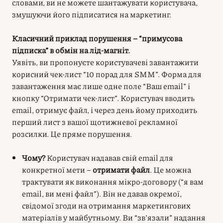
словами, ви не можете шантажувати користувача,
змушуючи його підписатися на маркетинг.
Класичний приклад порушення – “примусова
підписка” в обмін на лід-магніт.
Уявіть, ви пропонуєте користувачеві завантажити
корисний чек-лист “10 порад для SMM”. Форма для
завантаження має лише одне поле “Ваш email” і
кнопку “Отримати чек-лист”. Користувач вводить
email, отримує файл, і через день йому приходить
перший лист з вашої щотижневої рекламної
розсилки. Це пряме порушення.
Чому?
Користувач надавав свій email для
конкретної мети –
отримати файл
. Це можна
трактувати як виконання мікро-договору (“я вам
email, ви мені файл”). Він не давав окремої,
свідомої згоди на отримання маркетингових
матеріалів у майбутньому. Ви “зв’язали” надання