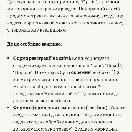
Це візуальне втілення принципу “Opt-in”, про який
ми говорили в першому розділі. Найкращий спосіб
продемонструвати активну та однозначну згоду – це
надати користувачеві можливість поставити галочку
у порожньому квадратику.
Де це особливо важливо:
Форма реєстрації на сайті:
Коли користувач
створює акаунт, він заповнює поля “Ім’я”, “Email”,
“Пароль”. Нижче має бути
окремий
чекбокс: [ ] Я
хочу отримувати новини та акційні пропозиції.
Не можна об’єднувати це з чекбоксом “Я
погоджуюсь з Умовами сайту”. Це мають бути два
різні, незалежні чекбокси.
Форма оформлення замовлення (checkout):
Клієнт
вводить свої дані для покупки. На цьому етапі він
надає згоду на обробку даних для виконання
договору (доставки товару). Згода на маркетинг