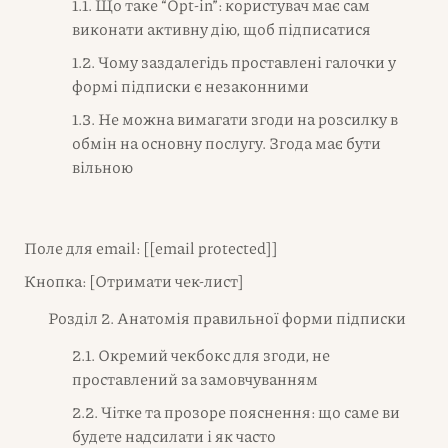
1.1. Що таке “Opt-in”: користувач має сам
виконати активну дію, щоб підписатися
1.2. Чому заздалегідь проставлені галочки у
формі підписки є незаконними
1.3. Не можна вимагати згоди на розсилку в
обмін на основну послугу. Згода має бути
вільною
Поле для email: [
[email protected]
]
Кнопка: [Отримати чек-лист]
Розділ 2. Анатомія правильної форми підписки
2.1. Окремий чекбокс для згоди, не
проставлений за замовчуванням
2.2. Чітке та прозоре пояснення: що саме ви
будете надсилати і як часто