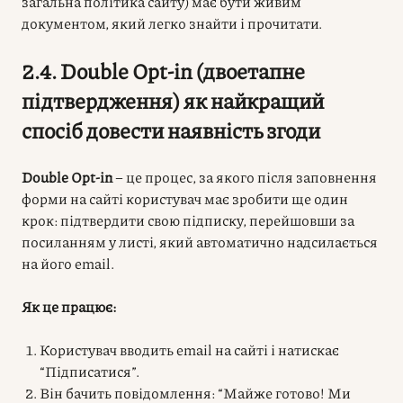
загальна політика сайту) має бути живим
документом, який легко знайти і прочитати.
2.4. Double Opt-in (двоетапне
підтвердження) як найкращий
спосіб довести наявність згоди
Double Opt-in
– це процес, за якого після заповнення
форми на сайті користувач має зробити ще один
крок: підтвердити свою підписку, перейшовши за
посиланням у листі, який автоматично надсилається
на його email.
Як це працює:
Користувач вводить email на сайті і натискає
“Підписатися”.
Він бачить повідомлення: “Майже готово! Ми