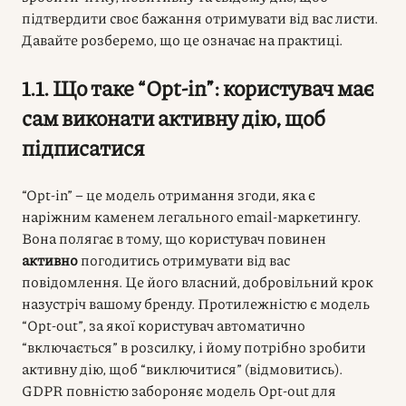
підтвердити своє бажання отримувати від вас листи.
Давайте розберемо, що це означає на практиці.
1.1. Що таке “Opt-in”: користувач має
сам виконати активну дію, щоб
підписатися
“Opt-in” – це модель отримання згоди, яка є
наріжним каменем легального email-маркетингу.
Вона полягає в тому, що користувач повинен
активно
погодитись отримувати від вас
повідомлення. Це його власний, добровільний крок
назустріч вашому бренду. Протилежністю є модель
“Opt-out”, за якої користувач автоматично
“включається” в розсилку, і йому потрібно зробити
активну дію, щоб “виключитися” (відмовитись).
GDPR повністю забороняє модель Opt-out для