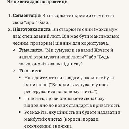
Як це виглядає на практиці:
Сегментація:
Ви створюєте окремий сегмент зі
своєї “сірої” бази.
Підготовка листа:
Ви створюєте один (максимум
два) спеціальний лист. Він має бути максимально
чесним, прозорим і цінним для користувача.
Тема листа:
“Ми сумували за вами! Хочете й
надалі отримувати наші листи?” або “Будь
ласка, оновіть вашу підписку”.
Тіло листа:
Нагадайте, хто ви і звідки у вас може бути
їхній email (“Ви колись купували у нас /
реєструвалися на нашому сайті…”).
Поясніть, що ви оновлюєте свою базу
відповідно до нових стандартів приватності.
Розкажіть, яку цінність ви будете надавати в
майбутніх листах (корисні поради,
ексклюзивні знижки).