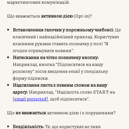
маркетингових комунікацій.
Що вважається
активною дією
(Opt-in)?
Встановлення галочки у порожньому чекбоксі:
Це
класичний і найнадійніший приклад. Користувач
власними руками ставить позначку у полі “Я
згоден отримувати новини”.
Натискання на чітко позначену кнопку:
Наприклад, кнопка “Підписатися на нашу
розсилку” після введення email у спеціальну
форму підписки.
Надсилання листа з певним словом на вашу
адресу:
Наприклад, “Надішліть слово START на
[email protected]
, щоб підписатися”.
Що
не вважається
активною дією і є порушенням?
Бездіяльність:
Те, що користувач не зняв