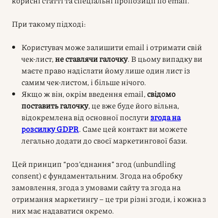
корисні статті та спеціальні пропозиції по email.
При такому підході:
Користувач може залишити email і отримати свій
чек-лист,
не ставлячи галочку
. В цьому випадку ви
маєте право надіслати йому лише один лист із
самим чек-листом, і більше нічого.
Якщо ж він, окрім введення email,
свідомо
поставить галочку
, це вже буде його вільна,
відокремлена від основної послуги
згода на
розсилку GDPR
. Саме цей контакт ви можете
легально додати до своєї маркетингової бази.
Цей принцип “роз’єднання” згод (unbundling
consent) є фундаментальним. Згода на обробку
замовлення, згода з умовами сайту та згода на
отримання маркетингу – це три різні згоди, і кожна з
них має надаватися окремо.