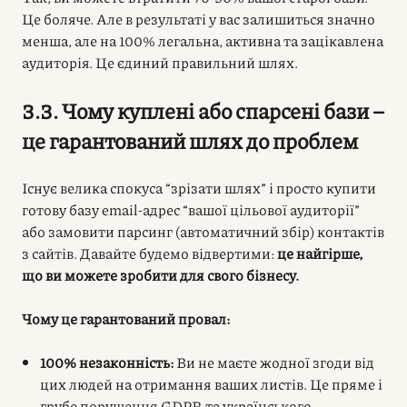
Це боляче. Але в результаті у вас залишиться значно
менша, але на 100% легальна, активна та зацікавлена
аудиторія. Це єдиний правильний шлях.
3.3. Чому куплені або спарсені бази –
це гарантований шлях до проблем
Існує велика спокуса “зрізати шлях” і просто купити
готову базу email-адрес “вашої цільової аудиторії”
або замовити парсинг (автоматичний збір) контактів
з сайтів. Давайте будемо відвертими:
це найгірше,
що ви можете зробити для свого бізнесу.
Чому це гарантований провал:
100% незаконність:
Ви не маєте жодної згоди від
цих людей на отримання ваших листів. Це пряме і
грубе порушення GDPR та українського