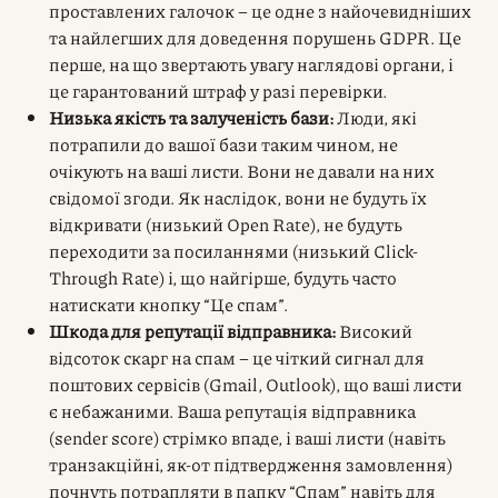
проставлених галочок – це одне з найочевидніших
та найлегших для доведення порушень GDPR. Це
перше, на що звертають увагу наглядові органи, і
це гарантований штраф у разі перевірки.
Низька якість та залученість бази:
Люди, які
потрапили до вашої бази таким чином, не
очікують на ваші листи. Вони не давали на них
свідомої згоди. Як наслідок, вони не будуть їх
відкривати (низький Open Rate), не будуть
переходити за посиланнями (низький Click-
Through Rate) і, що найгірше, будуть часто
натискати кнопку “Це спам”.
Шкода для репутації відправника:
Високий
відсоток скарг на спам – це чіткий сигнал для
поштових сервісів (Gmail, Outlook), що ваші листи
є небажаними. Ваша репутація відправника
(sender score) стрімко впаде, і ваші листи (навіть
транзакційні, як-от підтвердження замовлення)
почнуть потрапляти в папку “Спам” навіть для