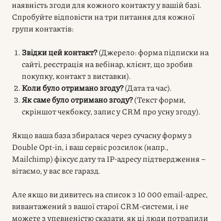
наявність згоди для кожного контакту у вашій базі.
Спробуйте відповісти на три питання для кожної
групи контактів:
Звідки цей контакт?
(Джерело: форма підписки на
сайті, реєстрація на вебінар, клієнт, що зробив
покупку, контакт з виставки).
Коли було отримано згоду?
(Дата та час).
Як саме було отримано згоду?
(Текст форми,
скріншот чекбоксу, запис у CRM про усну згоду).
Якщо ваша база збиралася через сучасну форму з
Double Opt-in, і ваш сервіс розсилок (напр.,
Mailchimp) фіксує дату та IP-адресу підтвердження –
вітаємо, у вас все гаразд.
Але якщо ви дивитесь на список з 10 000 email-адрес,
вивантажений з вашої старої CRM-системи, і не
можете з упевненістю сказати, як ці люди потрапили