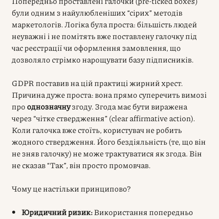
Попередньо проставлені галочки (pre-ticked boxes)
були одним з найулюбленіших “сірих” методів
маркетологів. Логіка була проста: більшість людей
неуважні і не помітять вже поставлену галочку під
час реєстрації чи оформлення замовлення, що
дозволяло стрімко нарощувати базу підписників.
GDPR поставив на цій практиці жирний хрест.
Причина дуже проста: вона прямо суперечить вимозі
про
однозначну
згоду. Згода має бути виражена
через “чітке ствердження” (clear affirmative action).
Коли галочка вже стоїть, користувач не робить
жодного ствердження. Його бездіяльність (те, що він
не зняв галочку) не може трактуватися як згода. Він
не сказав “Так”, він просто промовчав.
Чому це настільки принципово?
Юридичний ризик:
Використання попередньо