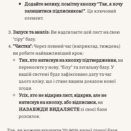
Додайте велику, помітну кнопку “Так, я хочу
залишитися підписником!”
. Це ключовий
елемент.
Запуск та аналіз:
Ви надсилаєте цей лист на свою
“сіру” базу.
“Чистка”:
Через певний час (наприклад, тиждень)
ви робите найважливіший крок:
Тих, хто натиснув на кнопку підтвердження,
ви
переносите у нову, “білу” та легальну базу. У
вашій системі буде зафіксовано дату та час
цього кліку, що і стане вашим доказом нової
згоди.
Усіх, хто не відкрив лист, відкрив, але не
натиснув на кнопку, або відписався,
ви
НАЗАВЖДИ ВИДАЛЯЄТЕ
зі своєї бази
розсилок.
Так, ви можете втратити 70-90% вашої старої бази.