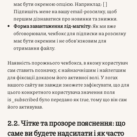
має бути окремою опцією. Наприклад: [ ]
Підпишіть мене на вашу email-розсилку, щоб
першим дізнаватися про новинки та знижки.
Форма завантаження лід-магніту:
Як ми вже
обговорювали, чекбокс для підписки на розсилку
має бути окремим і не обов’язковим для
отримання файлу.
Наявність порожнього чекбокса, в якому користувач
сам ставить позначку, є найнаочнішим і найлегшим
для фіксації доказом його активної волі. У логах
вашого сайту ви завжди зможете зафіксувати, що для
цього конкретного користувача значення поля
is_subscribed було передано як true, тому що він сам
його активував.
2.2. Чітке та прозоре пояснення: що
саме ви будете надсилати і як часто