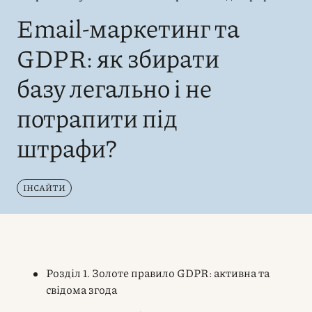
Email-маркетинг та
GDPR: як збирати
базу легально і не
потрапити під
штрафи?
ІНСАЙТИ
Розділ 1. Золоте правило GDPR: активна та
свідома згода