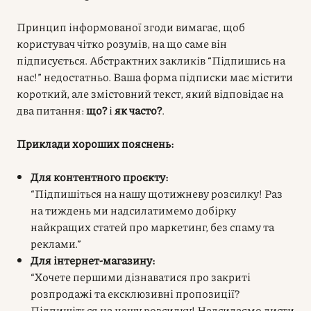
Принцип інформованої згоди вимагає, щоб
користувач чітко розумів, на що саме він
підписується. Абстрактних закликів “Підпишись на
нас!” недостатньо. Ваша форма підписки має містити
короткий, але змістовний текст, який відповідає на
два питання:
що?
і
як часто?
.
Приклади хороших пояснень:
Для контентного проєкту:
“Підпишіться на нашу щотижневу розсилку! Раз
на тиждень ми надсилатимемо добірку
найкращих статей про маркетинг, без спаму та
реклами.”
Для інтернет-магазину:
“Хочете першими дізнаватися про закриті
розпродажі та ексклюзивні пропозиції?
Підпишіться на нашу розсилку! Надсилаємо листи