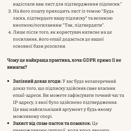
надіслали вам лист для підтвердження підписки.”
На його пошту приходить лист із темою “Будь
ласка, підтвердьте вашу підписку” та великою
кнопкою/посиланням “Так, підтвердити”.
Лише після того, як користувач натисне на це
посилання, його email додається до вашої
основної бази розсилки.
Чому це найкраща практика, хоча GDPR прямо її не
вимагає?
Залізний доказ згоди:
У вас буде незаперечний
доказ того, що підписку здійснив саме власник
email-адреси. Ви можете зафіксувати точний час та
IP-адресу, з якої було здійснено підтвердження.
Це ваш найсильніший аргумент у будь-якому
можливому спорі.
Захист від спам-пасток та помилок:
Це
унеможливлює ситуації, коли хтось вводить