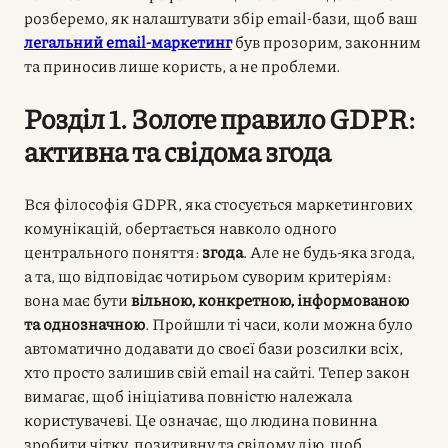
розберемо, як налаштувати збір email-бази, щоб ваш
легальний email-маркетинг
був прозорим, законним
та приносив лише користь, а не проблеми.
Розділ 1. Золоте правило GDPR:
активна та свідома згода
Вся філософія GDPR, яка стосується маркетингових
комунікацій, обертається навколо одного
центрального поняття:
згода
. Але не будь-яка згода,
а та, що відповідає чотирьом суворим критеріям:
вона має бути
вільною, конкретною, інформованою
та однозначною
. Пройшли ті часи, коли можна було
автоматично додавати до своєї бази розсилки всіх,
хто просто залишив свій email на сайті. Тепер закон
вимагає, щоб ініціатива повністю належала
користувачеві. Це означає, що людина повинна
зробити чітку, позитивну та свідому дію, щоб