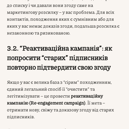
до списку і чи давали вони згоду саме на
маркетингову розсилку – у вас проблема. Для всіх
контактів, походження яких є сумнівним або для
яких у вас немає доказів згоди, подальша розсилка є
незаконною та ризикованою.
3.2. “Реактиваційна кампанія”: як
попросити “старих” підписників
повторно підтвердити свою згоду
Якщо у вас є велика база з “сірим” походженням,
єдиний легальний спосіб її “очистити” та
легітимізувати – це провести
реактиваційну
кампанію (Re-engagement campaign)
. Її мета –
отримати нову, свіжу та доказову згоду від старих
підписників.