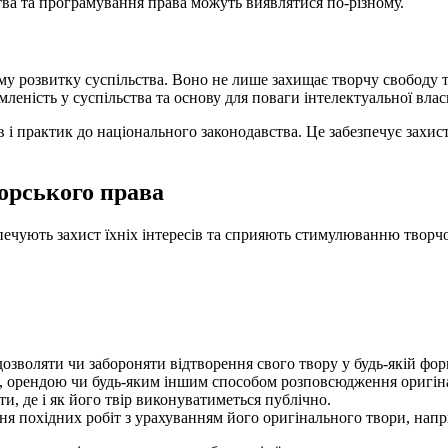
тва та програмування права можуть виявлятися по-різному.
у розвитку суспільства. Воно не лише захищає творчу свободу та
еність у суспільства та основу для поваги інтелектуальної влас
 і практик до національного законодавства. Це забезпечує захис
торського права
печують захист їхніх інтересів та сприяють стимулюванню творчо
озволяти чи забороняти відтворення свого твору у будь-якій фор
, орендою чи будь-яким іншим способом розповсюдження оригінал
и, де і як його твір виконуватиметься публічно.
 похідних робіт з урахуванням його оригінального твори, напри