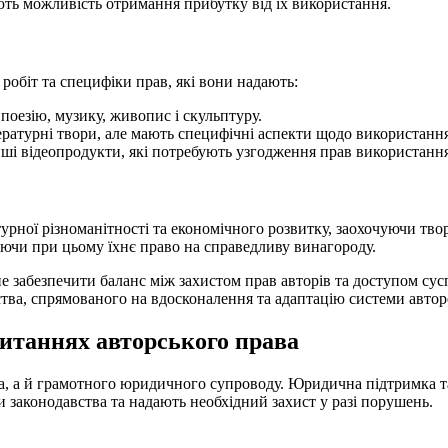
ють можливість отримання прибутку від їх використання.
 робіт та специфіки прав, які вони надають:
поезію, музику, живопис і скульптуру.
ературні твори, але мають специфічні аспекти щодо використання
нші відеопродукти, які потребують узгодження прав використання 
урної різноманітності та економічного розвитку, заохочуючи твор
чуючи при цьому їхнє право на справедливу винагороду.
е забезпечити баланс між захистом прав авторів та доступом сусп
ства, спрямованого на вдосконалення та адаптацію системи автор
питаннях авторського права
тва, а й грамотного юридичного супроводу. Юридична підтримка т
и законодавства та надають необхідний захист у разі порушень.