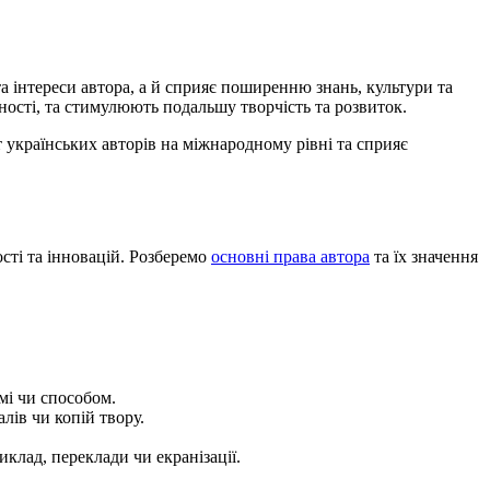
 інтереси автора, а й сприяє поширенню знань, культури та
ності, та стимулюють подальшу творчість та розвиток.
т українських авторів на міжнародному рівні та сприяє
сті та інновацій. Розберемо
основні права автора
та їх значення
мі чи способом.
ів чи копій твору.
клад, переклади чи екранізації.