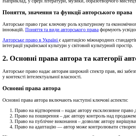
Наприклад, у сфері літератури, музики, образотворчого мистец
Поняття, значення та функції авторського права
Авторське право грає ключову роль культурному та економічном
інновацій.
Поняття та види авторського права
формують усвідомл
Авторське право в Україні
є адаптацією міжнародних стандартів
інтеграції української культури у світовий культурний простір.
2. Основні права автора та категорії ав
Авторське право надає авторам широкий спектр прав, які забез
у контексті інтелектуальної власності.
Основні права автора
Основні права автора включають наступні ключові аспекти:
Право на відтворення – надає автору ексклюзивне право д
Право на поширення – дає автору контроль над продажем
Право на публічне виконання – дозволяє автору вирішуват
Право на адаптацію — автор може контролювати створення