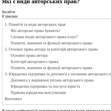
Які є види авторських прав?
Інсайти
8 хвилин
1. Поняття та види авторських прав
Які авторські права бувають?
Скільки видів авторського права існує?
Поняття, значення та функції авторського права
2. Основні права автора та категорії авторського права
Основні права автора
Категорії авторського права
Поняття, значення та функції авторського права
3. Юридична підтримка та допомога у питаннях авторського 
Допомога у вирішенні питань авторського права
Юридична підтримка та послуги юриста
Правова юридична консультація
Висновки
В епоху цифровізації розуміння поняття та видів авторських прав