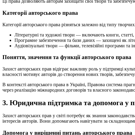
Ці права дозволяють авторам захищати свої твори та забезпечу
Категорії авторського права
Категорії авторського права різняться залежно від типу творчих
Літературні та художні твори — включають книги, статті, 
Програмне забезпечення та бази даних — захищені як літ
Аудіовізуальні твори — фільми, телевізійні програми та і
Поняття, значення та функції авторського права
Захист авторських прав відіграє важливу роль у підтримці культ
власності мотивує авторів до створення нових творів, забезпе
В контексті авторського права в Україні, Правова система прагн
через реалізацію міжнародних договорів та власного законодав
3. Юридична підтримка та допомога у 
Захист авторських прав у світі потребує як знання законодавс
інтересів авторів. Вони допомагають навігувати за складнощам
Допомога у вирішенні питань авторського права