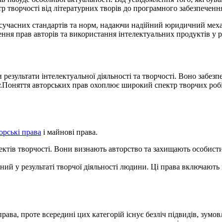
 творчості від літературних творів до програмного забезпечення,
 сучасних стандартів та норм, надаючи надійний юридичний меха
ння прав авторів та використання інтелектуальних продуктів у р
езультати інтелектуальної діяльності та творчості. Воно забезп
.Поняття авторських прав охоплює широкий спектр творчих робі
орські права
і майнові права.
ектів творчості. Вони визнають авторство та захищають особисти
ний у результаті творчої діяльності людини. Ці права включають
 права, проте всередині цих категорій існує безліч підвидів, зу