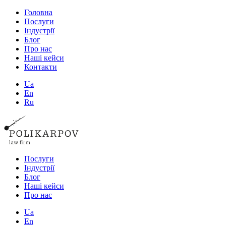
Головна
Послуги
Індустрії
Блог
Про нас
Наші кейси
Контакти
Ua
En
Ru
Послуги
Індустрії
Блог
Наші кейси
Про нас
Ua
En