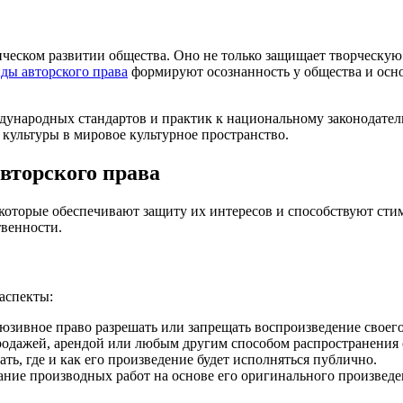
ческом развитии общества. Оно не только защищает творческую 
ды авторского права
формируют осознанность у общества и осно
ународных стандартов и практик к национальному законодатель
культуры в мировое культурное пространство.
авторского права
 которые обеспечивают защиту их интересов и способствуют ст
твенности.
аспекты:
юзивное право разрешать или запрещать воспроизведение своег
продажей, арендой или любым другим способом распространения
ь, где и как его произведение будет исполняться публично.
ние производных работ на основе его оригинального произведе