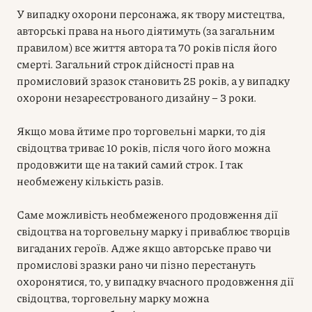
У випадку охорони персонажа, як твору мистецтва,
авторські права на нього діятимуть (за загальним
правилом) все життя автора та 70 років після його
смерті. Загальний строк дійсності прав на
промисловий зразок становить 25 років, а у випадку
охорони незареєстрованого дизайну – 3 роки.
Якщо мова йтиме про торговельні марки, то дія
свідоцтва триває 10 років, після чого його можна
продовжити ще на такий самий строк. І так
необмежену кількість разів.
Саме можливість необмеженого продовження дії
свідоцтва на торговельну марку і приваблює творців
вигаданих героїв. Адже якщо авторське право чи
промислові зразки рано чи пізно перестануть
охоронятися, то, у випадку вчасного продовження дії
свідоцтва, торговельну марку можна