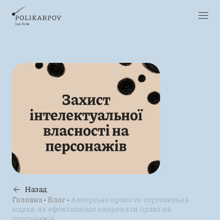
Назад
Головна
-
Блог
-
Авторське право vs торговельна
марка: як ефективніше охороняти права на
персонажів