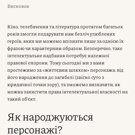
Висновок
Кіно, телебачення та література протягом багатьох
років змогли подарувати нам безліч улюблених
героїв, яких ми можемо впізнати лише за однією їх
фразою чи характерним образом. Безперечно, таке
інтелектуальне надбання потребує належної
правової охорони. Тому сьогодні ми з вами
простежимо за «життєвим шляхом» персонажа: від
його народження до загибелі (звісно суто з
юридичної точки зору), та зможемо визначити, як
можна захистити права інтелектуальної власності на
такий об’єкт.
Як народжуються
персонажі?