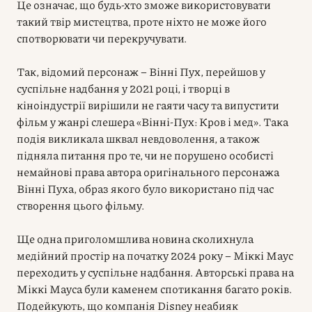
Це означає, що будь-хто зможе використовувати
такий твір мистецтва, проте ніхто не може його
спотворювати чи перекручувати.
Так, відомий персонаж – Вінні Пух, перейшов у
суспільне надбання у 2021 році, і творці в
кіноіндустрії вирішили не гаяти часу та випустити
фільм у жанрі слешера «Вінні-Пух: Кров і мед». Така
подія викликала шквал невдоволення, а також
підняла питання про те, чи не порушено особисті
немайнові права автора оригінального персонажа
Вінні Пуха, образ якого було використано під час
створення цього фільму.
Ще одна приголомшлива новина сколихнула
медійний простір на початку 2024 року – Міккі Маус
переходить у суспільне надбання. Авторські права на
Міккі Мауса були каменем спотикання багато років.
Подейкують, що компанія Disney неабияк