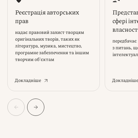
Реєстрація авторських
Представ
прав
сфері ін
власност
надає правовий захист творцям
оригінальних творів, таких як
передбачає 
література, музика, мистецтво,
з питань, щ
програмне забезпечення та іншим
інтелектуал
творчим обʼєктам
Докладніше
Докладніш