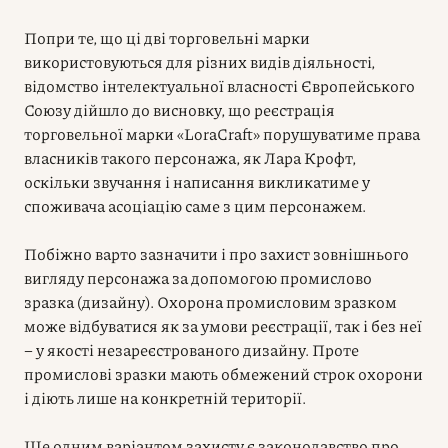
Попри те, що ці дві торговельні марки
використовуються для різних видів діяльності,
відомство інтелектуальної власності Європейського
Союзу дійшло до висновку, що реєстрація
торговельної марки «LoraCraft» порушуватиме права
власників такого персонажа, як Лара Крофт,
оскільки звучання і написання викликатиме у
споживача асоціацію саме з цим персонажем.
Побіжно варто зазначити і про захист зовнішнього
вигляду персонажа за допомогою промислово
зразка (дизайну). Охорона промисловим зразком
може відбуватися як за умови реєстрації, так і без неї
– у якості незареєстрованого дизайну. Проте
промислові зразки мають обмежений строк охорони
і діють лише на конкретній території.
Ще одним варіантом захисту є законодавство про