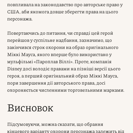
повпливала на законодавство про авторське право у
США, аби якомога довше зберегти права на цього
персонажа.
Повертаючись до питання, чи справді цей герой
перейшов у суспільне надбання, зазначимо, що
закінчився строк охорони на образ оригінального
Міккі Мауса, якого вперше було використано у
мульфільмі «Пароплав Віллі». Проте, компанія
Disney досі володіє правами на пізніші версії цього
героя, а перший оригінальний образ Міккі Мауса,
пори завершення дії авторського права, досі
охороняється численними торговельними марками.
Висновок
Підсумовуючи, можна сказати, що обрання
кінцевого варіанту охорони персонажа залежить від