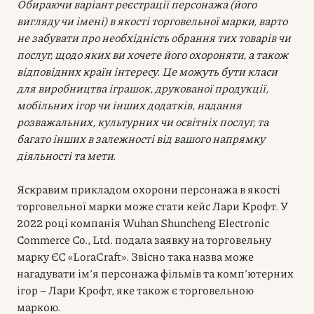
Обираючи варіант реєстрації персонажа (його
вигляду чи імені) в якості торговельної марки, варто
не забувати про необхідність обрання тих товарів чи
послуг, щодо яких ви хочете його охороняти, а також
відповідних країн інтересу. Це можуть бути класи
для виробництва іграшок, друкованої продукції,
мобільних ігор чи інших додатків, надання
розважальних, культурних чи освітніх послуг, та
багато інших в залежності від вашого напрямку
діяльності та мети.
Яскравим прикладом охорони персонажа в якості
торговельної марки може стати кейс Лари Крофт. У
2022 році компанія Wuhan Shuncheng Electronic
Commerce Co., Ltd. подала заявку на торговельну
марку ЄС «LoraCraft». Звісно така назва може
нагадувати ім’я персонажа фільмів та комп’ютерних
ігор – Лари Крофт, яке також є торговельною
маркою.