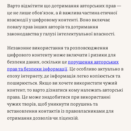
Варто відмітити що дотримання авторських прав —
це не лише обов’язок, а й важлива частина етичної
взаємодії у цифровому контенті. Воно включає
повагу прав інших авторів та дотримання
законодавства у галузі інтелектуальної власності.
Незаконне використання та розповсюдження
цифрового контенту може включати і ризики для
безпеки даних, оскільки це
порушення авторських
прав та безпеки інформації
. Це особливо актуально в
епоху інтернету, де інформація легко копіюється та
поширюється. Якщо ви хочете використати чужий
контент, то варто дізнатися кому належать авторські
права. Це може знадобитися при використанні
чужих творів, щоб уникнути порушень та
встановлення контактів із правовласниками для
отримання дозволів чи ліцензій.