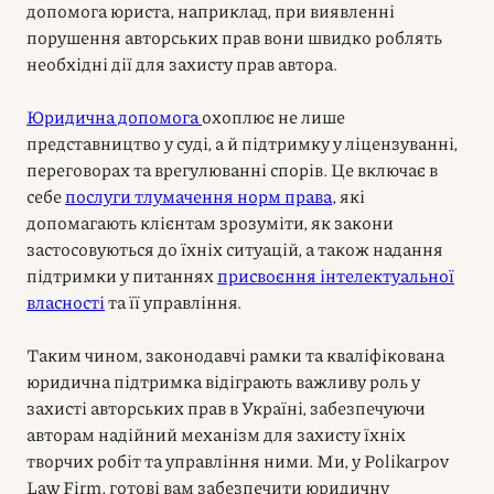
допомога юриста, наприклад, при виявленні
порушення авторських прав вони швидко роблять
необхідні дії для захисту прав автора.
Юридична допомога
охоплює не лише
представництво у суді, а й підтримку у ліцензуванні,
переговорах та врегулюванні спорів. Це включає в
себе
послуги тлумачення норм права
, які
допомагають клієнтам зрозуміти, як закони
застосовуються до їхніх ситуацій, а також надання
підтримки у питаннях
присвоєння інтелектуальної
власності
та її управління.
Таким чином, законодавчі рамки та кваліфікована
юридична підтримка відіграють важливу роль у
захисті авторських прав в Україні, забезпечуючи
авторам надійний механізм для захисту їхніх
творчих робіт та управління ними. Ми, у Polikarpov
Law Firm, готові вам забезпечити юридичну