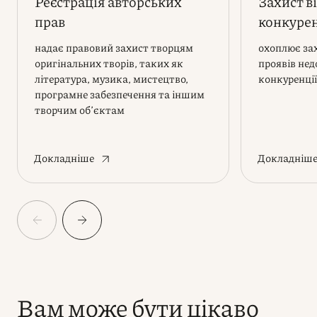
Реєстрація авторських
Захист в
прав
конкурен
надає правовий захист творцям
охоплює зах
оригінальних творів, таких як
проявів нед
література, музика, мистецтво,
конкуренції
програмне забезпечення та іншим
творчим обʼєктам
Докладніше
Докладніш
Вам може бути цікаво