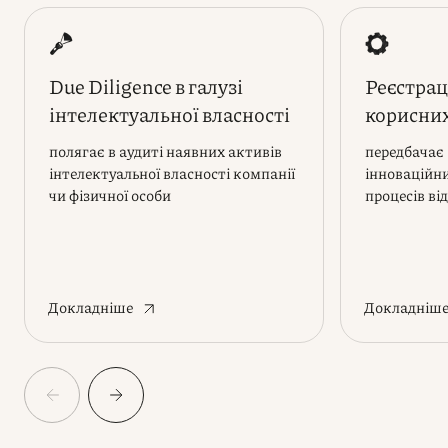
Due Diligence в галузі
Реєстрац
інтелектуальної власності
корисни
полягає в аудиті наявних активів
передбачає
інтелектуальної власності компанії
інноваційни
чи фізичної особи
процесів в
Докладніше
Докладніш