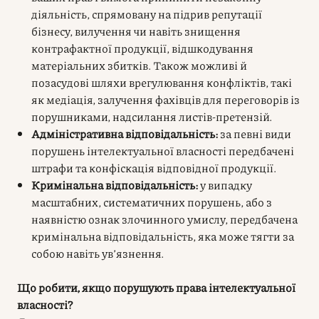
діяльність, спрямовану на підрив репутації
бізнесу, вилучення чи навіть знищення
контрафактної продукції, відшкодування
матеріальних збитків. Також можливі й
позасудові шляхи врегулювання конфліктів, такі
як медіація, залучення фахівців для переговорів із
порушниками, надсилання листів-претензій.
Адміністративна відповідальність:
за певні види
порушень інтелектуальної власності передбачені
штрафи та конфіскація відповідної продукції.
Кримінальна відповідальність:
у випадку
масштабних, систематичних порушень, або з
наявністю ознак злочинного умислу, передбачена
кримінальна відповідальність, яка може тягти за
собою навіть ув’язнення.
Що робити, якщо порушують права інтелектуальної
власності?