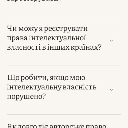
Чи можу я реєструвати
права інтелектуальної
власності в інших країнах?
Що робити, якщо мою
інтелектуальну власність
порушено?
Як довго діє авторське право