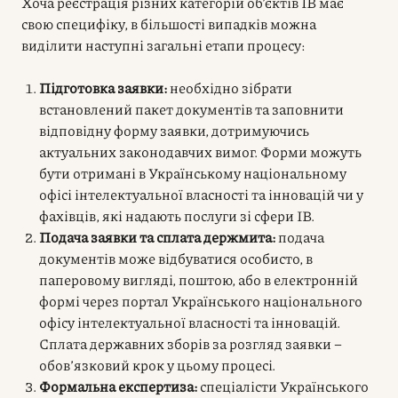
Хоча реєстрація різних категорій об’єктів ІВ має
свою специфіку, в більшості випадків можна
виділити наступні загальні етапи процесу:
Підготовка заявки:
необхідно зібрати
встановлений пакет документів та заповнити
відповідну форму заявки, дотримуючись
актуальних законодавчих вимог. Форми можуть
бути отримані в Українському національному
офісі інтелектуальної власності та інновацій чи у
фахівців, які надають послуги зі сфери ІВ.
Подача заявки та сплата держмита:
подача
документів може відбуватися особисто, в
паперовому вигляді, поштою, або в електронній
формі через портал Українського національного
офісу інтелектуальної власності та інновацій.
Сплата державних зборів за розгляд заявки –
обов’язковий крок у цьому процесі.
Формальна експертиза:
спеціалісти Українського