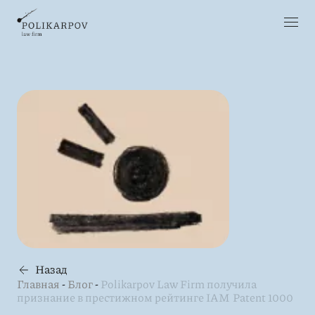
Назад
Главная
-
Блог
-
Polikarpov Law Firm получила
признание в престижном рейтинге IAM Patent 1000