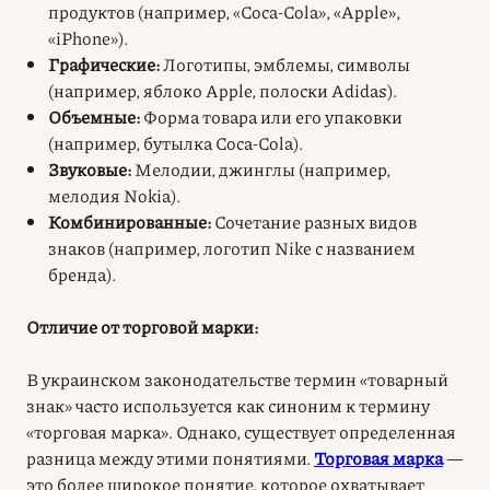
продуктов (например, «Coca-Cola», «Apple»,
«iPhone»).
Графические:
Логотипы, эмблемы, символы
(например, яблоко Apple, полоски Adidas).
Объемные:
Форма товара или его упаковки
(например, бутылка Coca-Cola).
Звуковые:
Мелодии, джинглы (например,
мелодия Nokia).
Комбинированные:
Сочетание разных видов
знаков (например, логотип Nike с названием
бренда).
Отличие от торговой марки:
В украинском законодательстве термин «товарный
знак» часто используется как синоним к термину
«торговая марка». Однако, существует определенная
разница между этими понятиями.
Торговая марка
—
это более широкое понятие, которое охватывает