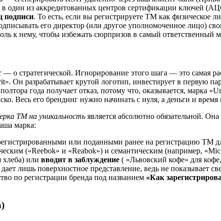
я в один из аккредитованных центров сертификации ключей (АЦ
ц подписи
. То есть, если вы регистрируете ТМ как физическое
подписывать его директор (или другое уполномоченное лицо) св
оль к нему, чтобы избежать сюрпризов в самый ответственный м
 — о стратегической. Игнорирование этого шага — это самая ра
rit». Он разрабатывает крутой логотип, инвестирует в первую п
олтора года получает отказ, потому что, оказывается, марка «Ur
ко. Весь его брендинг нужно начинать с нуля, а деньги и время
ерка ТМ на уникальность
является абсолютно обязательной. Она
аша марка:
регистрированными или поданными ранее на регистрацию ТМ для
ским («Reebok» и «Reabok») и семантическим (например, «Місяч
 хлеба) или
вводит в заблуждение
( «Львовский кофе» для кофе
ет лишь поверхностное представление, ведь не показывает све
ство по регистрации бренда под названием
«Как зарегистрирова
)