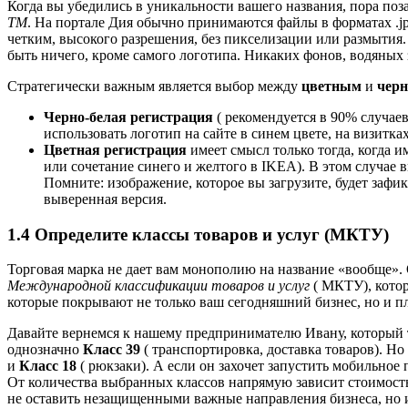
Когда вы убедились в уникальности вашего названия, пора поз
ТМ
.
На портале Дия обычно принимаются файлы в форматах .jp
четким, высокого разрешения, без пикселизации или размытия.
быть ничего, кроме самого логотипа.
Никаких фонов, водяных з
Стратегически важным является выбор между
цветным
и
чер
Черно-белая регистрация
( рекомендуется в 90% случаев
использовать логотип на сайте в синем цвете, на визитках
Цветная регистрация
имеет смысл только тогда, когда 
или сочетание синего и желтого в IKEA). В этом случае
Помните: изображение, которое вы загрузите, будет зафи
выверенная версия.
1.4 Определите классы товаров и услуг (МКТУ)
Торговая марка не дает вам монополию на название «вообще».
Международной классификации товаров и услуг
(
МКТУ), котора
которые покрывают не только ваш сегодняшний бизнес, но и п
Давайте вернемся к нашему предпринимателю Ивану, который те
однозначно
Класс 39
(
транспортировка, доставка товаров).
Но 
и
Класс 18
(
рюкзаки).
А если он захочет запустить мобильное 
От количества выбранных классов напрямую зависит стоимость 
не оставить незащищенными важные направления бизнеса, но и 