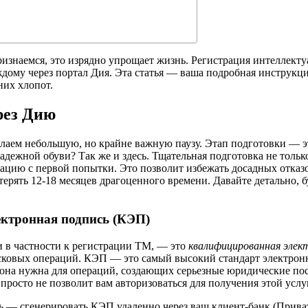
признаемся, это изрядно упрощает жизнь. Регистрация интеллек
му через портал Дия. Эта статья — ваша подробная инструкция,
них хлопот.
рез Дию
елаем небольшую, но крайне важную паузу. Этап подготовки — э
 надежной обуви? Так же и здесь. Тщательная подготовка не толь
рацию с первой попытки. Это позволит избежать досадных отка
отерять 12-18 месяцев драгоценного времени. Давайте детально,
ектронная подпись (КЭП)
и в частности к регистрации ТМ, — это
квалифицированная элек
рисковых операций. КЭП — это самый высокий стандарт электр
 она нужна для операций, создающих серьезные юридические пос
просто не позволит вам авторизоваться для получения этой услу
 — сгенерировать КЭП удаленно через ваш клиент-банк (Приват2