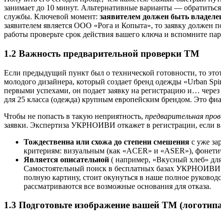
занимает до 10 минут. Альтернативные варианты — обратитьс
службы. Ключевой момент:
заявителем должен быть владеле
заявителем является ООО «Рога и Копыта», то заявку должен 
работы проверьте срок действия вашего ключа и вспомните пар
1.2 Важность предварительной проверки ТМ
Если предыдущий пункт был о технической готовности, то этот
молодого дизайнера, который создает бренд одежды «Urban Spi
первыми успехами, он подает заявку на регистрацию и… через п
для 25 класса (одежда) крупным европейским брендом. Это фиас
Чтобы не попасть в такую неприятность,
предварительная пров
заявки. Экспертиза УКРНОИВИ откажет в регистрации, если в
Тождественна или схожа до степени смешения
с уже за
критериям: визуальным (как «ACER» и «ASER»), фонетиче
Является описательной
( например, «Вкусный хлеб» для
Самостоятельный поиск в бесплатных базах УКРНОИВИ да
полную картину, стоит окунуться в наше полное руковод
рассматриваются все возможные основания для отказа.
1.3 Подготовьте изображение вашей ТМ (логотипа