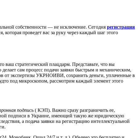
туальной собственности — не исключение. Сегодня
регистрация
 которая проведет вас за руку через каждый шаг этого
то ваш стратегический плацдарм. Представьте, что вы
ко делает сам процесс подачи заявки быстрым и механическим,
зов от экспертизы УКРНОИВИ, сохранить деньги, уплаченные в
 будто под микроскопом, рассмотрим каждый элемент этого
тронная подпись
( КЭП). Важно сразу разграничить ее,
онной подписи в Украине, имеющий такую же юридическую
ледствия, а подача заявки на регистрацию интеллектуальной
ги.
4, Монобанк, Ощад 24/7 и т. д.). Обычно это бесплатно и