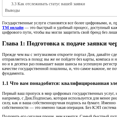
3.3 Как отслеживать статус вашей заявки
Выводы
Государственные услуги становятся все более цифровыми, и, 
ТМ онлайн
— это быстрый и удобный процесс, доступный каждо
цифрового пути, чтобы вы могли защитить свой бренд без лиш
Глава 1: Подготовка к подаче заявки че
Прежде чем вы с энтузиазмом откроете портал Дия, давайте сд
отправляетесь в поход: вы же не пойдете без карты, компаса и
но и в десятки раз повышает ваши шансы на успешную регист
качестве государственной пошлины, и, что самое важное, не п
фундамента.
1.1 Что вам понадобится: квалифицированная эл
Первый ваш пропуск в мир цифровых государственных услуг, 
например, с Дия.Подписью, которая используется для менее 
силу, как и ваша собственноручная подпись на бумаге. Именно
собственности — это именно такая операция. Без КЭП система 
Получить его сегодня проще, чем кажется. Самый быстрый путь