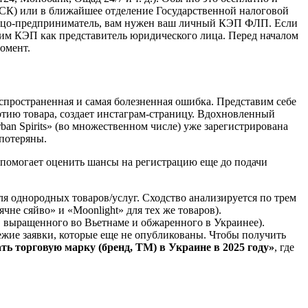
СК) или в ближайшее отделение Государственной налоговой
 лицо-предприниматель, вам нужен ваш личный КЭП ФЛП. Если
оим КЭП как представитель юридического лица. Перед началом
омент.
спространенная и самая болезненная ошибка. Представим себе
артию товара, создает инстаграм-страницу. Вдохновленный
ban Spirits» (во множественном числе) уже зарегистрирована
 потеряны.
 помогает оценить шансы на регистрацию еще до подачи
 однородных товаров/услуг. Сходство анализируется по трем
не сяйво» и «Moonlight» для тех же товаров).
, выращенного во Вьетнаме и обжаренного в Украинее).
жие заявки, которые еще не опубликованы. Чтобы получить
ть торговую марку (бренд, ТМ) в Украине в 2025 году»
, где