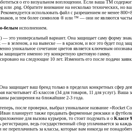
аботиться о его визуальном воплощении.
Если ваша ТМ содержит
g или .png.
Обратите внимание на несколько технических, но ва
Рекомендуется использовать файл с разрешением не менее 800×8
наков, и тем более символов ® или ™ — они не являются часть
но-белым
исполнением.
) — это универсальный вариант. Она защищает саму форму знака,
 — в зеленом, а на вывеске — в красном, и все это будет под за
именно уникальное сочетание цветов является ключевым опознав
 вы защищаете именно эту конкретную цветовую гамму.
ксировано на следующие 10 лет. Изменить его после подачи заяв
Она защищает ваш бренд только в пределах конкретных сфер дея
я насчитывает 45 классов (34 для товаров, 11 для услуг).
Ваша з
ланы расширения на ближайшие 2-3 года.
перь, после проверки, выбрал уникальное название «Rocket Cou
Иван планирует также продавать фирменные рюкзаки и футболки
приложение для вызова курьеров, то стоит подумать и о
Классе 
регистрации, ведь государственный сбор уплачивается за кажды
не переплачивать за классы, которые вам никогда не понадобятс