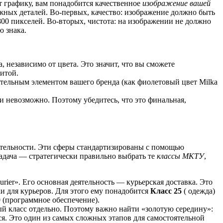
 графику, вам понадобится качественное
изображение вашей
жных деталей.
Во-первых, качество: изображение должно быть
00 пикселей.
Во-вторых, чистота: на изображении не должно
ю знака.
 независимо от цвета. Это значит, что вы сможете
щитой.
ательным элементом вашего бренда (как фиолетовый цвет Milka
ки невозможно. Поэтому убедитесь, что это финальная,
тельности.
Эти сферы стандартизированы с помощью
адача — стратегически правильно выбрать те
классы МКТУ
,
rier».
Его основная деятельность — курьерская доставка.
Это
 для курьеров.
Для этого ему понадобится
Класс 25
(
одежда)
9
(программное обеспечение).
й класс отдельно.
Поэтому важно найти «золотую середину»:
я.
Это один из самых сложных этапов для самостоятельной