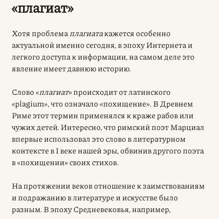
«плагиат»
Хотя проблема
плагиата
кажется особенно
актуальной именно сегодня, в эпоху Интернета и
легкого доступа к информации, на самом деле это
явление имеет давнюю историю.
Слово «
плагиат
» происходит от латинского
«plagium», что означало «похищение». В Древнем
Риме этот термин применялся к краже рабов или
чужих детей. Интересно, что римский поэт Марциал
впервые использовал это слово в литературном
контексте в I веке нашей эры, обвинив другого поэта
в «похищении» своих стихов.
На протяжении веков отношение к заимствованиям
и подражанию в литературе и искусстве было
разным. В эпоху Средневековья, например,