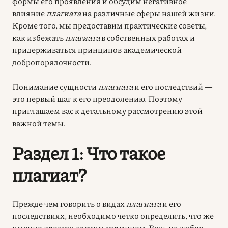
формы его проявления и обсудим негативное
влияние
плагиата
на различные сферы нашей жизни.
Кроме того, мы предоставим практические советы,
как избежать
плагиата
в собственных работах и
придерживаться принципов академической
добропорядочности.
Понимание сущности
плагиата
и его последствий —
это первый шаг к его преодолению. Поэтому
приглашаем вас к детальному рассмотрению этой
важной темы.
Раздел 1: Что такое
плагиат?
Прежде чем говорить о видах
плагиата
и его
последствиях, необходимо четко определить, что же
именно кроется за этим термином. Ведь не любое