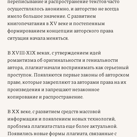
переписывание и распространение текстов часто
осуществлялось анонимно, и авторство не всегда
имело большое значение. С развитием
книгопечатания в XV веке и постепенным
формированием концепции авторского права
ситуация начала меняться.
В XVIII-XIX веках, с утверждением идей
романтизма об оригинальности и гениальности
автора,
плагиат
начали воспринимать как серьезный
проступок. Появляются первые законы об авторском
праве, которые закрепляют за авторами права на их
произведения и запрещают незаконное
копирование и распространение.
В XX веке, с развитием средств массовой
информации и появлением новых технологий,
проблема
плагиата
стала еще более актуальной.
Появились новые формы
плагиата
, связанные с