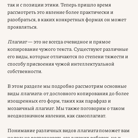
так и с позиции этики. Теперь пришло время
рассмотреть это явление более практически и
разобраться, в каких конкретных формах он может
проявляться.
Плагиат
— это не всегда очевидное и прямое
копирование чужого текста. Существуют различные
его виды, которые отличаются по степени тяжести и
способу присвоения чужой интеллектуальной
собственности.
В этом разделе мы подробно рассмотрим основные
виды
плагиата
: от дословного копирования до более
изощренных его форм, таких как парафраз и
мозаичный
плагиат
. Мы также поговорим о таком
неоднозначном явлении, как самоплагиат.
Понимание различных видов
плагиата
поможет вам
не только распознавать его в чужих работах, но и