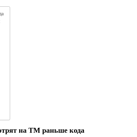
да
м
отрят на ТМ раньше кода