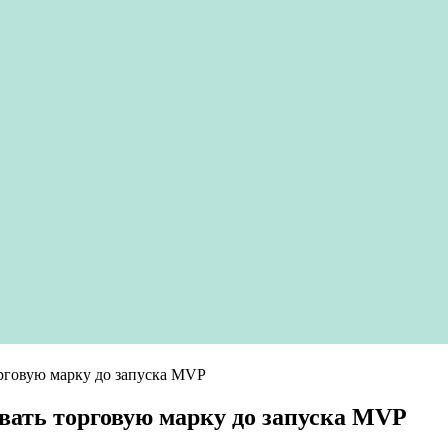
орговую марку до запуска MVP
вать торговую марку до запуска MVP