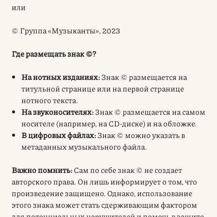
или
© Группа «Музыканты», 2023
Где размещать знак ©?
На нотных изданиях:
Знак © размещается на
титульной странице или на первой странице
нотного текста.
На звуконосителях:
Знак © размещается на самом
носителе (например, на CD-диске) и на обложке.
В цифровых файлах:
Знак © можно указать в
метаданных музыкального файла.
Важно помнить:
Сам по себе знак © не создает
авторского права
. Он лишь информирует о том, что
произведение защищено. Однако, использование
этого знака может стать сдерживающим фактором
для потенциальных нарушителей и помочь в защите