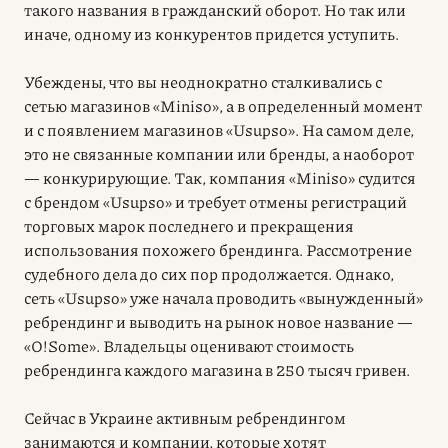
такого названия в гражданский оборот. Но так или
иначе, одному из конкурентов придется уступить.
Убеждены, что вы неоднократно сталкивались с
сетью магазинов «Miniso», а в определенный момент
и с появлением магазинов «Usupso». На самом деле,
это не связанные компании или бренды, а наоборот
— конкурирующие. Так, компания «Miniso» судится
с брендом «Usupso» и требует отмены регистраций
торговых марок последнего и прекращения
использования похожего брендинга. Рассмотрение
судебного дела до сих пор продолжается. Однако,
сеть «Usupso» уже начала проводить «вынужденный»
ребрендинг и выводить на рынок новое название —
«O!Some». Владельцы оценивают стоимость
ребрендинга каждого магазина в 250 тысяч гривен.
Сейчас в Украине активным ребрендингом
занимаются и компании, которые хотят