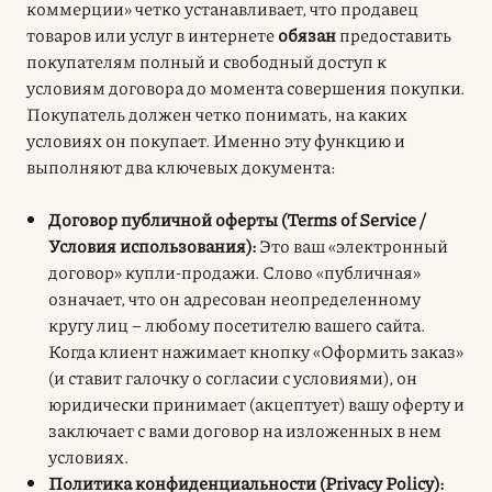
коммерции» четко устанавливает, что продавец
товаров или услуг в интернете
обязан
предоставить
покупателям полный и свободный доступ к
условиям договора до момента совершения покупки.
Покупатель должен четко понимать, на каких
условиях он покупает. Именно эту функцию и
выполняют два ключевых документа:
Договор публичной оферты (Terms of Service /
Условия использования):
Это ваш «электронный
договор» купли-продажи. Слово «публичная»
означает, что он адресован неопределенному
кругу лиц – любому посетителю вашего сайта.
Когда клиент нажимает кнопку «Оформить заказ»
(и ставит галочку о согласии с условиями), он
юридически принимает (акцептует) вашу оферту и
заключает с вами договор на изложенных в нем
условиях.
Политика конфиденциальности (Privacy Policy):