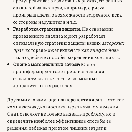
предупредит вас о возможных рисках, связанных
с защитой ваших прав, например, о риске
проигрыша дела, о возможности встречного иска
со стороны нарушителя и т.д.
Разработка стратегии защиты:
На основании
проведенного анализа юрист разработает
оптимальную стратегию защиты ваших
авторских
прав
, которая может включать как
внесудебные
,
так и судебные способы разрешения конфликта.
Оценка материальных затрат:
Юрист
проинформирует вас о приблизительной
стоимости ведения дела и возможных
дополнительных расходах.
Другими словами,
оценка перспектив дела
— это как
комплексная диагностика перед началом лечения.
Она позволяет не только выявить проблему, но и
определить наиболее эффективные способы ее
решения, избежав при этом лишних затрат и