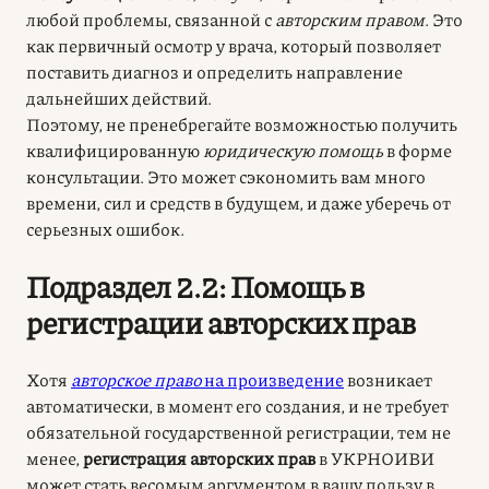
любой проблемы, связанной с
авторским правом
. Это
как первичный осмотр у врача, который позволяет
поставить диагноз и определить направление
дальнейших действий.
Поэтому, не пренебрегайте возможностью получить
квалифицированную
юридическую помощь
в форме
консультации. Это может сэкономить вам много
времени, сил и средств в будущем, и даже уберечь от
серьезных ошибок.
Подраздел 2.2: Помощь в
регистрации авторских прав
Хотя
авторское право
на произведение
возникает
автоматически, в момент его создания, и не требует
обязательной государственной регистрации, тем не
менее,
регистрация авторских прав
в УКРНОИВИ
может стать весомым аргументом в вашу пользу в