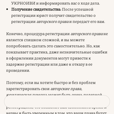
УКРНОИВИ и информировать вас о ходе дела.
Получение свидетельства:
После успешной
регистрации юрист получит свидетельство о
регистрации
авторского права
и передаст его вам.
Конечно, процедура регистрации
авторского права
не
является слишком сложной, и вы можете
попробовать сделать это самостоятельно. Но, как
показывает практика, даже незначительные ошибки
в оформлении документов могут привести к
задержке регистрации или даже к отказу в ее
проведении.
Поэтому, если вы хотите быстро и без проблем
зарегистрировать свои
авторские права
,
юридическая помощь
может быть очень полезной.
Юрист возьмет на себя все заботы, связанные с
регистрацией, что позволит вам сэкономить время и
нервы и быть уверенным в том, что ваши права будут