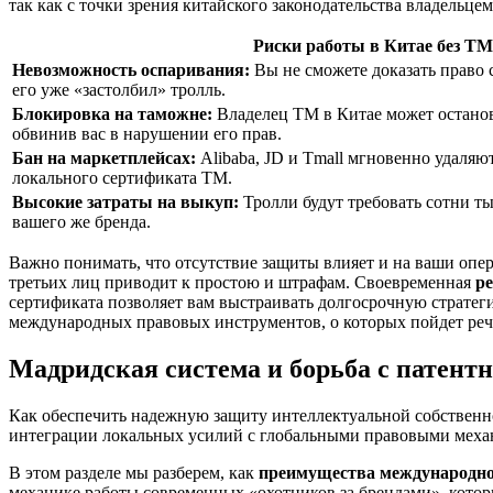
так как с точки зрения китайского законодательства владельцем 
Риски работы в Китае без ТМ
Невозможность оспаривания:
Вы не сможете доказать право 
его уже «застолбил» тролль.
Блокировка на таможне:
Владелец ТМ в Китае может останов
обвинив вас в нарушении его прав.
Бан на маркетплейсах:
Alibaba, JD и Tmall мгновенно удаля
локального сертификата ТМ.
Высокие затраты на выкуп:
Тролли будут требовать сотни ты
вашего же бренда.
Важно понимать, что отсутствие защиты влияет и на ваши оп
третьих лиц приводит к простою и штрафам. Своевременная
ре
сертификата позволяет вам выстраивать долгосрочную стратег
международных правовых инструментов, о которых пойдет речь
Мадридская система и борьба с патент
Как обеспечить надежную защиту интеллектуальной собственнос
интеграции локальных усилий с глобальными правовыми меха
В этом разделе мы разберем, как
преимущества международно
механике работы современных «охотников за брендами», которы