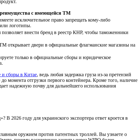
продукт.
реимущества с имеющейся ТМ
меете исключительное право запрещать кому-либо
 или логотипы.
 позволяет внести бренд в реестр КНР, чтобы таможенники
М открывает двери в официальные флагманские магазины на
руете только в официальные сборы и юридическое
а.
 и сборы в Китае
, ведь любая задержка груза из-за претензий
 до момента отгрузки первого контейнера. Кроме того, наличие
здает надежную почву для дальнейшего использования
 В 2026 году для украинского экспортера ответ кроется в
главным оружием против патентных троллей. Вы узнаете о
поймете, почему расширение защиты через WIPO более