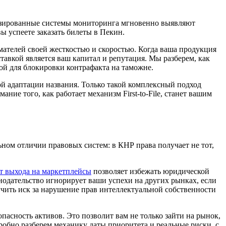
тизированные системы мониторинга мгновенно выявляют
ы успеете заказать билеты в Пекин.
ателей своей жесткостью и скоростью. Когда ваша продукция
ставкой является ваш капитал и репутация. Мы разберем, как
й для блокировки контрафакта на таможне.
й адаптации названия. Только такой комплексный подход
ание того, как работает механизм First-to-File, станет вашим
ном отличии правовых систем: в КНР права получает не тот,
т выхода на маркетплейсы
позволяет избежать юридической
нодательство игнорирует ваши успехи на других рынках, если
учить иск за нарушение прав интеллектуальной собственности
пасность активов. Это позволит вам не только зайти на рынок,
обно разберем механику даты приоритета и реальные риски, с