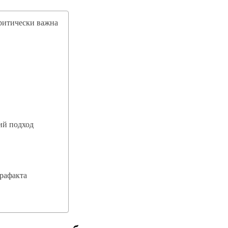
критически важна
ий подход
рафакта