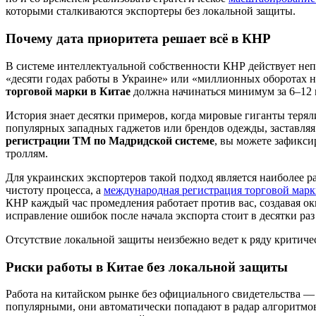
которыми сталкиваются экспортеры без локальной защиты.
Почему дата приоритета решает всё в КНР
В системе интеллектуальной собственности КНР действует непр
«десяти годах работы в Украине» или «миллионных оборотах 
торговой марки в Китае
должна начинаться минимум за 6–12 
История знает десятки примеров, когда мировые гиганты терял
популярных западных гаджетов или брендов одежды, заставля
регистрации ТМ по Мадридской системе
, вы можете зафикси
троллям.
Для украинских экспортеров такой подход является наиболее
чистоту процесса, а
международная регистрация торговой марк
КНР каждый час промедления работает против вас, создавая о
исправление ошибок после начала экспорта стоит в десятки раз
Отсутствие локальной защиты неизбежно ведет к ряду критиче
Риски работы в Китае без локальной защиты
Работа на китайском рынке без официального свидетельства — 
популярными, они автоматически попадают в радар алгоритмов