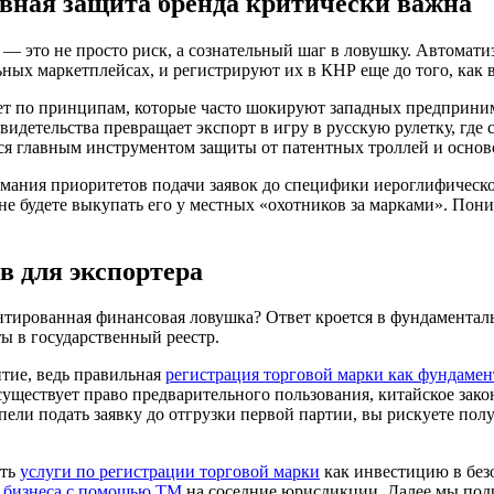
ивная защита бренда критически важна
а — это не просто риск, а сознательный шаг в ловушку. Автома
ых маркетплейсах, и регистрируют их в КНР еще до того, как в
ет по принципам, которые часто шокируют западных предприним
видетельства превращает экспорт в игру в русскую рулетку, где 
я главным инструментом защиты от патентных троллей и осново
мания приоритетов подачи заявок до специфики иероглифическо
 не будете выкупать его у местных «охотников за марками». Поним
в для экспортера
тированная финансовая ловушка? Ответ кроется в фундаменталь
ты в государственный реестр.
итие, ведь правильная
регистрация торговой марки как фундамен
уществует право предварительного пользования, китайское зако
ели подать заявку до отгрузки первой партии, вы рискуете пол
ать
услуги по регистрации торговой марки
как инвестицию в безо
 бизнеса с помощью ТМ
на соседние юрисдикции. Далее мы подр