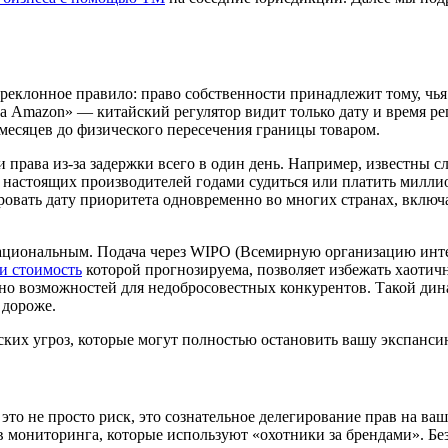
еклонное правило: право собственности принадлежит тому, чья з
на Amazon» — китайский регулятор видит только дату и время 
месяцев до физического пересечения границы товаром.
и права из-за задержки всего в один день. Например, известны 
я настоящих производителей годами судиться или платить милл
ровать дату приоритета одновременно во многих странах, включ
 рациональным. Подача через WIPO (Всемирную организацию инт
и стоимость
которой прогнозируема, позволяет избежать хаотич
кно возможностей для недобросовестных конкурентов. Такой ди
 дороже.
ских угроз, которые могут полностью остановить вашу экспанси
это не просто риск, это сознательное делегирование прав на ва
 мониторинга, которые используют «охотники за брендами». Бе