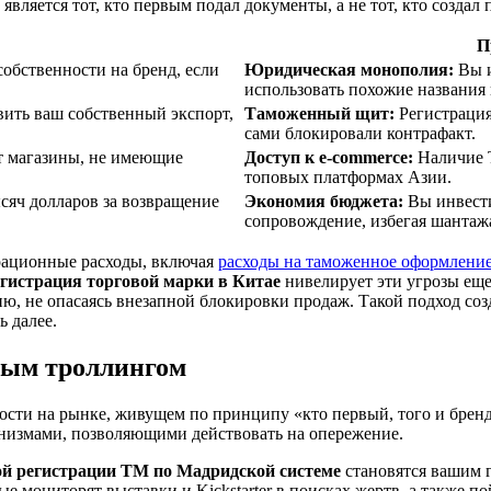
является тот, кто первым подал документы, а не тот, кто создал 
П
собственности на бренд, если
Юридическая монополия:
Вы и
использовать похожие названия
ить ваш собственный экспорт,
Таможенный щит:
Регистрация
сами блокировали контрафакт.
ют магазины, не имеющие
Доступ к e-commerce:
Наличие Т
топовых платформах Азии.
сяч долларов за возвращение
Экономия бюджета:
Вы инвести
сопровождение, избегая шантаж
ерационные расходы, включая
расходы на таможенное оформление
гистрация торговой марки в Китае
нивелирует эти угрозы еще
ию, не опасаясь внезапной блокировки продаж. Такой подход со
 далее.
ным троллингом
ти на рынке, живущем по принципу «кто первый, того и бренд»?
низмами, позволяющими действовать на опережение.
й регистрации ТМ по Мадридской системе
становятся вашим 
е мониторят выставки и Kickstarter в поисках жертв, а также 