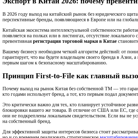
Экспорт в Китай 2026: почему превент
В 2026 году выход на китайский рынок без юридического щит
перспективные бренды, появляющиеся в Европе или на глобальн
Китайская экосистема интеллектуальной собственности работа
появляется на полках или в листингах, отсутствие локального с
превентивная
регистрация торговой марки в Китае
становитс
Вашему бизнесу необходим четкий алгоритм действий: от пони
гарантирует, что вы будете владельцем своего бренда в Азии, а
первым шагом к безопасному масштабированию.
Принцип First-to-File как главный вызо
Почему выход на рынок Китая без собственной ТМ — это гаран
кто годами использует бренд, а тот, кто первым подал докумен
Это критически важно для тех, кто планирует устойчивое разв
блокировки вашего же товара. В отличие от США или ЕС, где с
они не подкреплены локальным свидетельством. Если вы не усп
на собственный бренд.
Для эффективной защиты интересов бизнеса стоит рассматрив
но и со временем реализовать стратегическое
масштабирование