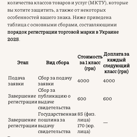
количества классов товаров и услуг (МКТУ), которые
вы хотите защитить, а также от некоторых
особенностей вашего знака. Ниже приведена
таблица с основными сборами, составляющими
порядок регистрации торговой марки в Украине
2025
.
Доплата за
Стоимость
каждый
Этап
Вид сбора
за 1 класс
следующий
(грн)
класс (грн)
Подача
Сбор за подачу
4000
4000
заявки
заявки
Сбор за
Завершение
публикацию о
600
600
регистрации
выдаче
свидетельства
Государственная
85 (физ.
Завершение
пошлина за
лица)
—
регистрации
выдачу
170 (юр.
свидетельства
лица)