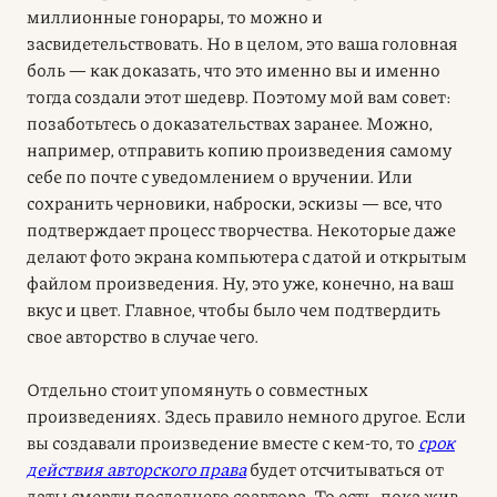
миллионные гонорары, то можно и
засвидетельствовать. Но в целом, это ваша головная
боль — как доказать, что это именно вы и именно
тогда создали этот шедевр. Поэтому мой вам совет:
позаботьтесь о доказательствах заранее. Можно,
например, отправить копию произведения самому
себе по почте с уведомлением о вручении. Или
сохранить черновики, наброски, эскизы — все, что
подтверждает процесс творчества. Некоторые даже
делают фото экрана компьютера с датой и открытым
файлом произведения. Ну, это уже, конечно, на ваш
вкус и цвет. Главное, чтобы было чем подтвердить
свое авторство в случае чего.
Отдельно стоит упомянуть о совместных
произведениях. Здесь правило немного другое. Если
вы создавали произведение вместе с кем-то, то
срок
действия авторского права
будет отсчитываться от
даты смерти последнего соавтора. То есть, пока жив