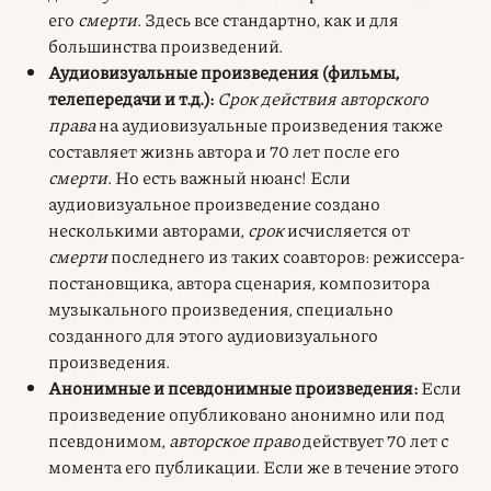
его
смерти
. Здесь все стандартно, как и для
большинства произведений.
Аудиовизуальные произведения (фильмы,
телепередачи и т.д.):
Срок действия авторского
права
на аудиовизуальные произведения также
составляет жизнь автора и 70 лет после его
смерти
. Но есть важный нюанс! Если
аудиовизуальное произведение создано
несколькими авторами,
срок
исчисляется от
смерти
последнего из таких соавторов: режиссера-
постановщика, автора сценария, композитора
музыкального произведения, специально
созданного для этого аудиовизуального
произведения.
Анонимные и псевдонимные произведения:
Если
произведение опубликовано анонимно или под
псевдонимом,
авторское право
действует 70 лет с
момента его публикации. Если же в течение этого