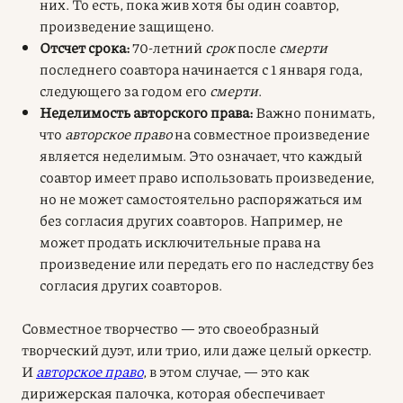
них. То есть, пока жив хотя бы один соавтор,
произведение защищено.
Отсчет срока:
70-летний
срок
после
смерти
последнего соавтора начинается с 1 января года,
следующего за годом его
смерти
.
Неделимость авторского права:
Важно понимать,
что
авторское право
на совместное произведение
является неделимым. Это означает, что каждый
соавтор имеет право использовать произведение,
но не может самостоятельно распоряжаться им
без согласия других соавторов. Например, не
может продать исключительные права на
произведение или передать его по наследству без
согласия других соавторов.
Совместное творчество — это своеобразный
творческий дуэт, или трио, или даже целый оркестр.
И
авторское право
, в этом случае, — это как
дирижерская палочка, которая обеспечивает