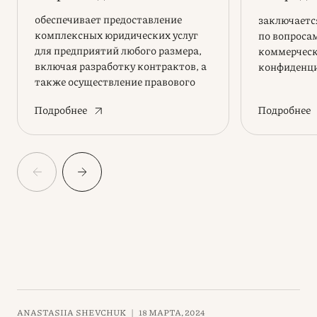
информ
обеспечивает предоставление
заключаетс
комплексных юридических услуг
по вопроса
для предприятий любого размера,
коммерческ
включая разработку контрактов, а
конфиденц
также осуществление правового
сопровождения в сфере
Подробнее
Подробнее
корпоративного права
ANASTASIIA SHEVCHUK
|
18 МАРТА, 2024