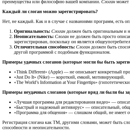
преимущества или философию вашей компании.
Слоган
может 
Каждый ли слоган можно зарегистрировать?
Нет, не каждый. Как и в случае с названиями программ, есть
Оригинальность:
Слоган
должен быть оригинальным и н
Неописательность:
Слоган
не должен быть просто описа
зарегистрирован, поскольку он является общеупотребите
Отличительная способность:
Слоган
должен быть способ
другой программой с подобным функционалом.
Примеры удачных слоганов (которые могли бы быть зарег
«Think Different» (Apple) — не описывает конкретный пр
«Just Do It» (Nike) — короткий, емкий, мотивирующий.
«The World’s Information at Your Fingertips» (гипотетич
Примеры неудачных слоганов (которые вряд ли были бы за
«Лучшая программа для редактирования видео» — описат
«Быстрый и надежный антивирус» — описательный, общ
«Программа для общения» — слишком общий, не имеет о
Регистрация слогана как ТМ, другими словами, может быть с
способности и неописательности.