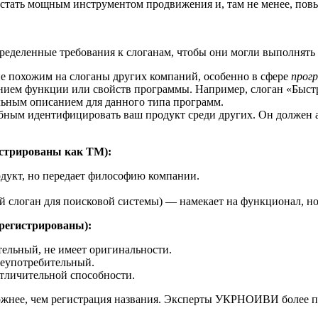
стать мощным инструментом продвижения и, там не менее, повы
 определенные требования к слоганам, чтобы они могли выполнят
е похожим на слоганы других компаний, особенно в сфере
прог
нием функции или свойств программы. Например, слоган «Быстр
льным описанием для данного типа программ.
ным идентифицировать ваш продукт среди других. Он должен а
истрированы как ТМ):
одукт, но передает философию компании.
еский слоган для поисковой системы) — намекает на функционал, н
регистрированы):
ельный, не имеет оригинальности.
еупотребительный.
тличительной способности.
ложнее, чем регистрация названия. Эксперты УКРНОИВИ более 