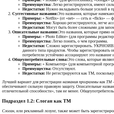
Преимущества:
Легко регистрируются, имеют сил
Недостатки:
Нужно вкладывать больше усилий в пр
Суггестивные названия:
Это названия, которые намекаю
Примеры:
» Netflix» (от «net» — сеть и «flicks» — 
Преимущества:
Хорошо регистрируются, легче асс
Недостатки:
Могут быть более сложными для запо
Описательные названия:
Это названия, которые прямо 
Примеры:
» Photo Editor» (для программы редактир
Преимущества:
Легко понять, о чем программа.
Недостатки:
Сложно зарегистрировать. УКРНОИВИ, 
данного типа продуктов. Чтобы зарегистрировать о
потребители устойчиво ассоциируют это название 
Общеупотребительные слова:
Это слова, которые являю
Примеры:
» Компьютер» (для компьютерной програ
Преимущества:
Отсутствуют.
Недостатки:
Не регистрируются как ТМ, поскольку
Лучший вариант для регистрации
названия программы как ТМ
—
обеспечивают сильную правовую защиту. Описательные названи
отличительной способности», там не менее. Общеупотребитель
Подраздел 1.2: Слоган как ТМ
Слоган
, или рекламный лозунг, также может быть зарегистрир