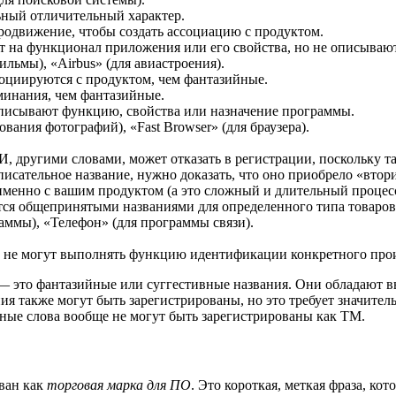
ьный отличительный характер.
одвижение, чтобы создать ассоциацию с продуктом.
т на функционал приложения или его свойства, но не описывают
фильмы), «Airbus» (для авиастроения).
оциируются с продуктом, чем фантазийные.
минания, чем фантазийные.
описывают функцию, свойства или назначение программы.
ования фотографий), «Fast Browser» (для браузера).
другими словами, может отказать в регистрации, поскольку т
писательное название, нужно доказать, что оно приобрело «вто
именно с вашим продуктом (а это сложный и длительный процесс
тся общепринятыми названиями для определенного типа товаров 
ммы), «Телефон» (для программы связи).
 не могут выполнять функцию идентификации конкретного прои
 это фантазийные или суггестивные названия. Они обладают вы
я также могут быть зарегистрированы, но это требует значител
ные слова вообще не могут быть зарегистрированы как ТМ.
ован как
торговая марка для ПО
. Это короткая, меткая фраза, ко