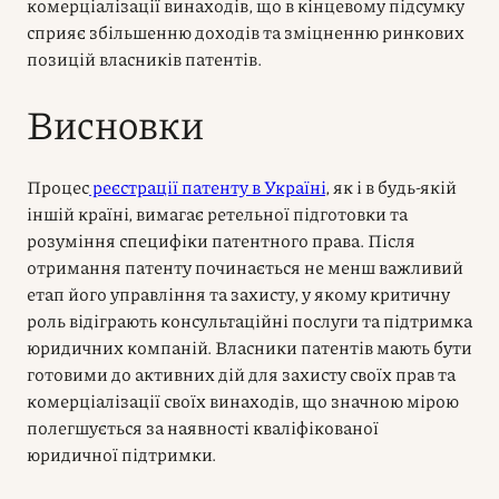
комерціалізації винаходів, що в кінцевому підсумку
сприяє збільшенню доходів та зміцненню ринкових
позицій власників патентів.
Висновки
Процес
реєстрації патенту в Україні
, як і в будь-якій
іншій країні, вимагає ретельної підготовки та
розуміння специфіки патентного права. Після
отримання патенту починається не менш важливий
етап його управління та захисту, у якому критичну
роль відіграють консультаційні послуги та підтримка
юридичних компаній. Власники патентів мають бути
готовими до активних дій для захисту своїх прав та
комерціалізації своїх винаходів, що значною мірою
полегшується за наявності кваліфікованої
юридичної підтримки.