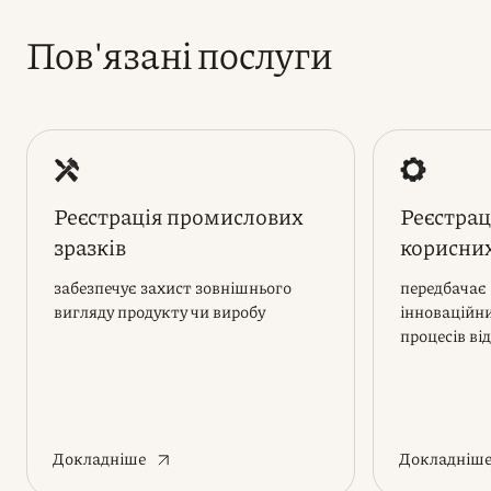
Пов'язані послуги
Реєстрація промислових
Реєстрац
зразків
корисни
забезпечує захист зовнішнього
передбачає
вигляду продукту чи виробу
інноваційни
процесів в
Докладніше
Докладніш