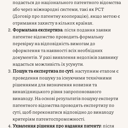
подається до національного патентного відомства
або через міжнародні системи, такі як PCT
(Договір про патентну кооперацію), якщо метою є
отримання захисту в кількох країнах.
Формальна експертиза
: після подання заявки
патентне відомство проводить формальну
перевірку на відповідність вимогам до
оформлення та наявності всіх необхідних
документів. У разі виявлення недоліків заявнику
надається можливість їх усунути.
Пошук та експертиза по суті
: наступним етапом є
проведення пошуку за існуючими технічними
рішеннями для визначення новизни та
винахідницького рівня запропонованого
винаходу. На основі результатів пошуку експерти
патентного відомства проводять експертизу по
суті, щоб переконатися відповідно до винаходу
критеріям патентоспроможності.
Ухвалення рішення про надання патенту
: після