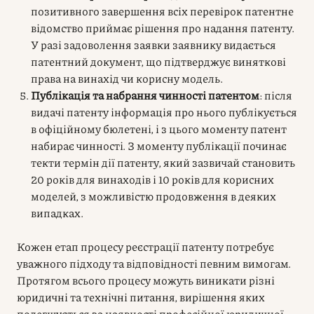
позитивного завершення всіх перевірок патентне
відомство приймає рішення про надання патенту.
У разі задоволення заявки заявнику видається
патентний документ, що підтверджує виняткові
права на винахід чи корисну модель.
Публікація та набрання чинності патентом
: після
видачі патенту інформація про нього публікується
в офіційному бюлетені, і з цього моменту патент
набирає чинності. З моменту публікації починає
текти термін дії патенту, який зазвичай становить
20 років для винаходів і 10 років для корисних
моделей, з можливістю продовження в деяких
випадках.
Кожен етап процесу реєстрації патенту потребує
уважного підходу та відповідності певним вимогам.
Протягом всього процесу можуть виникати різні
юридичні та технічні питання, вирішення яких
полегшується за наявності професійної юридичної