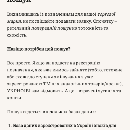
Визначившись із позначенням для вашої
торгової
марки
, не поспішайте подавати заявку. Спочатку –
ретельний
попередній пошук
на тотожність та
схожість.
Навіщо потрібен цей пошук?
Все просто. Якщо ви подасте на реєстрацію
позначення, яке вже кимось зайняте (тобто, тотожне
або схоже до ступеня змішування з уже
зареєстрованою ТМ для аналогічних товарів/послуг),
УКРНОІВІ вам відмовить. А це – втрачені зусилля та
кошти.
Пошук ведеться в декількох базах даних:
База даних зареєстрованих в Україні знаків для