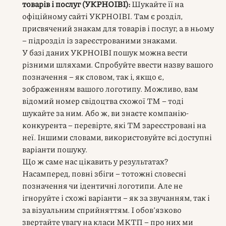
товарів і послуг (УКРНОІВІ):
Шукайте її на
офіційному сайті УКРНОІВІ. Там є розділ,
присвячений знакам для товарів і послуг, а в ньому
– підрозділ із зареєстрованими знаками.
У базі даних УКРНОІВІ пошук можна вести
різними шляхами. Спробуйте ввести назву вашого
позначення – як словом, так і, якщо є,
зображенням вашого логотипу. Можливо, вам
відомий номер свідоцтва схожої ТМ – тоді
шукайте за ним. Або ж, ви знаєте компанію-
конкурента – перевірте, які ТМ зареєстровані на
неї. Іншими словами, використовуйте всі доступні
варіанти пошуку.
Що ж саме нас цікавить у результатах?
Насамперед, повні збіги – тотожні словесні
позначення чи ідентичні логотипи. Але не
ігноруйте і схожі варіанти – як за звучанням, так і
за візуальним сприйняттям. І обов’язково
звертайте увагу на класи МКТП – про них ми