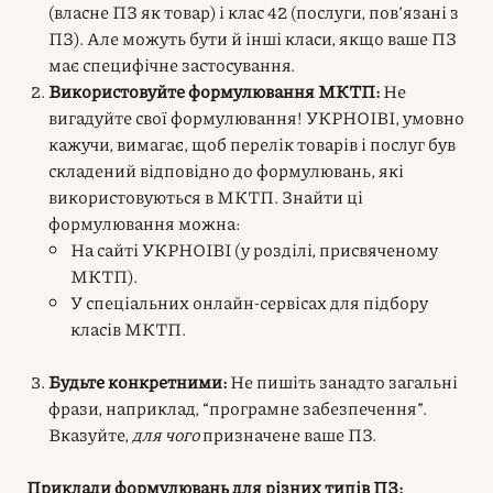
(власне ПЗ як товар) і клас 42 (послуги, пов’язані з
ПЗ). Але можуть бути й інші класи, якщо ваше ПЗ
має специфічне застосування.
Використовуйте формулювання МКТП:
Не
вигадуйте свої формулювання! УКРНОІВІ, умовно
кажучи, вимагає, щоб перелік товарів і послуг був
складений відповідно до формулювань, які
використовуються в МКТП. Знайти ці
формулювання можна:
На сайті УКРНОІВІ (у розділі, присвяченому
МКТП).
У спеціальних онлайн-сервісах для підбору
класів МКТП.
Будьте конкретними:
Не пишіть занадто загальні
фрази, наприклад, “програмне забезпечення”.
Вказуйте,
для чого
призначене ваше ПЗ.
Приклади формулювань для різних типів ПЗ: