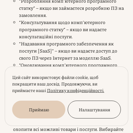
“Розробляння комп’ютерного програмного
статку” – якщо ви займаєтеся розробкою ПЗ на
замовлення.
“Консультування щодо комп’ютерного
програмного статку” – якщо ви надаєте
консультаційні послуги.
“Надавання програмного забезпечення як
послуги [SaaS]” – якщо ви надаєте доступ до
свого ПЗ через Інтернет за моделлю SaaS.
“Оновлювання комп’ютерного програмного
статку” – якщо ви надаєте послуги з оновлення
Цей сайт використовує файли cookie, щоб
ПЗ.
покращити ваш досвід. Продовжуючи, ви
“Технічне обслуговування програмного
приймаєте наші
Політику конфіденційності.
забезпечення”
Поради:
Приймаю
Налаштування
Не пишіть занадто багато:
Не намагайтеся
охопити всі можливі товари і послуги. Вибирайте