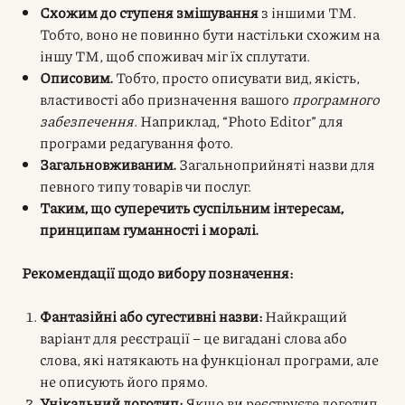
Схожим до ступеня змішування
з іншими ТМ.
Тобто, воно не повинно бути настільки схожим на
іншу ТМ, щоб споживач міг їх сплутати.
Описовим.
Тобто, просто описувати вид, якість,
властивості або призначення вашого
програмного
забезпечення
. Наприклад, “Photo Editor” для
програми редагування фото.
Загальновживаним.
Загальноприйняті назви для
певного типу товарів чи послуг.
Таким, що суперечить суспільним інтересам,
принципам гуманності і моралі.
Рекомендації щодо вибору позначення:
Фантазійні або сугестивні назви:
Найкращий
варіант для реєстрації – це вигадані слова або
слова, які натякають на функціонал програми, але
не описують його прямо.
Унікальний логотип:
Якщо ви реєструєте логотип,