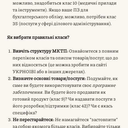
можливо, знадобиться клас 10 (медичні прилади
та інструменти). Якщо ваше ПЗ для
бухгалтерського обліку, можливо, потрібен клас
35 (послуги у сфері ділового адміністрування).
Як вибрати правильні класи?
Вивчіть структуру МКТП:
Ознайомтеся з повним
переліком класів та описом товарів/послуг, що до
них відносяться (це можна зробити на сайті
УКРНОІВІ або в інших джерелах).
Визначте основні товари/послуги:
Подумайте, як
саме ви будете використовувати своє
програмне
забезпечення
. Ви будете його продавати як
готовий продукт (клас 9)? Чи надавати послуги з
його розробки/підтримки (клас 42)? Чи є якась
специфіка?
Не перестарайтеся:
Не намагайтеся “застовпити”
за собою якомога більше класів. Вибирайте тільки