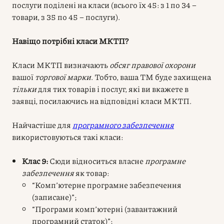
послуги поділені на класи (всього їх 45: з 1 по 34 –
товари, з 35 по 45 – послуги).
Навіщо потрібні класи МКТП?
Класи МКТП визначають
обсяг правової охорони
вашої
торгової марки
. Тобто, ваша ТМ буде захищена
тільки
для тих товарів і послуг, які ви вкажете в
заявці, посилаючись на відповідні класи МКТП.
Найчастіше для
програмного забезпечення
використовуються такі класи:
Клас 9:
Сюди відноситься власне
програмне
забезпечення
як товар:
“Комп’ютерне програмне забезпечення
(записане)”;
“Програми комп’ютерні (завантажний
програмний статок)”;