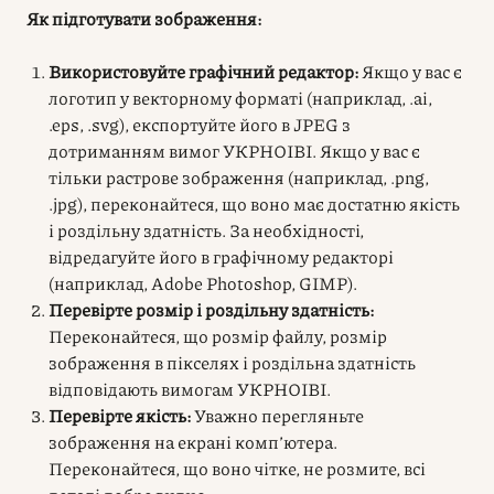
Як підготувати зображення:
Використовуйте графічний редактор:
Якщо у вас є
логотип у векторному форматі (наприклад, .ai,
.eps, .svg), експортуйте його в JPEG з
дотриманням вимог УКРНОІВІ. Якщо у вас є
тільки растрове зображення (наприклад, .png,
.jpg), переконайтеся, що воно має достатню якість
і роздільну здатність. За необхідності,
відредагуйте його в графічному редакторі
(наприклад, Adobe Photoshop, GIMP).
Перевірте розмір і роздільну здатність:
Переконайтеся, що розмір файлу, розмір
зображення в пікселях і роздільна здатність
відповідають вимогам УКРНОІВІ.
Перевірте якість:
Уважно перегляньте
зображення на екрані комп’ютера.
Переконайтеся, що воно чітке, не розмите, всі