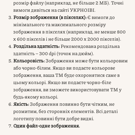
розмір файлу (наприклад, не більше 2 МБ). Точні
вимоги дивіться на сайті УКРНОІВІ.
Розмір зображення (в пікселях):
Є вимоги до
мінімального та максимального розміру
зображення в пікселях (наприклад, не менше 800
x 600 пікселів і не більше 2000 x 2000 пікселів).
Роздільна здатність:
Рекомендована роздільна
здатність – 300 dpi (точок на дюйм).
Кольоровість:
Зображення може бути кольоровим
або чорно-білим. Якщо ви подаєте кольорове
зображення, ваша ТМ буде охоронятися саме в
цьому кольорі. Якщо ви подаєте чорно-біле
зображення, ви зможете використовувати ТМ у
будь-якому кольорі.
Якість:
Зображення повинно бути чітким, не
розмитим, без сторонніх елементів. Всі деталі
логотипу повинні бути добре видні.
Один файл-одне зображення.