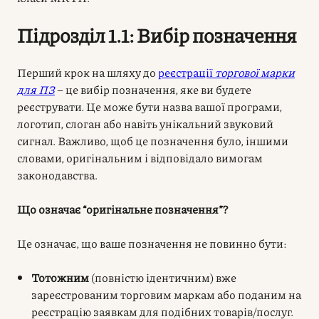
Підрозділ 1.1: Вибір позначення
Перший крок на шляху до
реєстрації
торгової марки
для ПЗ
– це вибір позначення, яке ви будете
реєструвати. Це може бути назва вашої програми,
логотип, слоган або навіть унікальний звуковий
сигнал. Важливо, щоб це позначення було, іншими
словами, оригінальним і відповідало вимогам
законодавства.
Що означає “оригінальне позначення”?
Це означає, що ваше позначення не повинно бути:
Тотожним
(повністю ідентичним) вже
зареєстрованим торговим маркам або поданим на
реєстрацію заявкам для подібних товарів/послуг.