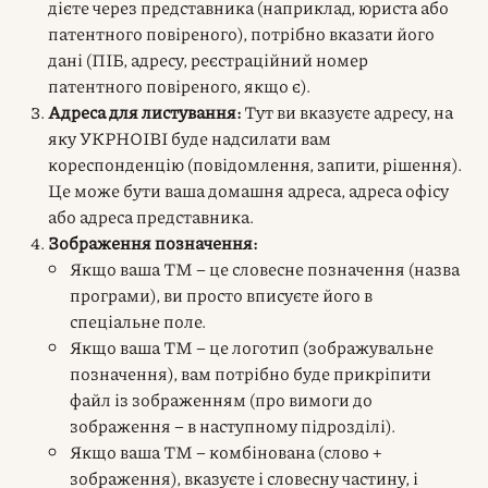
дієте через представника (наприклад, юриста або
патентного повіреного), потрібно вказати його
дані (ПІБ, адресу, реєстраційний номер
патентного повіреного, якщо є).
Адреса для листування:
Тут ви вказуєте адресу, на
яку УКРНОІВІ буде надсилати вам
кореспонденцію (повідомлення, запити, рішення).
Це може бути ваша домашня адреса, адреса офісу
або адреса представника.
Зображення позначення:
Якщо ваша ТМ – це словесне позначення (назва
програми), ви просто вписуєте його в
спеціальне поле.
Якщо ваша ТМ – це логотип (зображувальне
позначення), вам потрібно буде прикріпити
файл із зображенням (про вимоги до
зображення – в наступному підрозділі).
Якщо ваша ТМ – комбінована (слово +
зображення), вказуєте і словесну частину, і