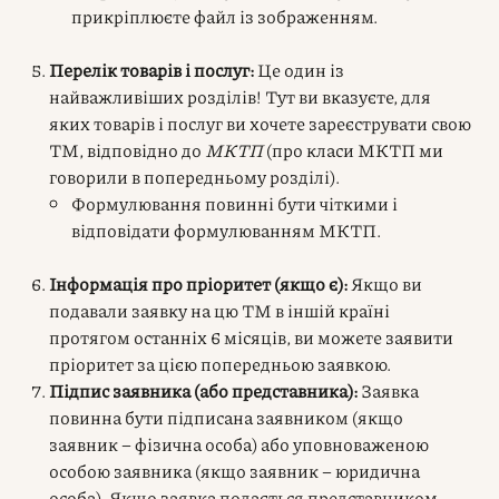
прикріплюєте файл із зображенням.
Перелік товарів і послуг:
Це один із
найважливіших розділів! Тут ви вказуєте, для
яких товарів і послуг ви хочете зареєструвати свою
ТМ, відповідно до
МКТП
(про класи МКТП ми
говорили в попередньому розділі).
Формулювання повинні бути чіткими і
відповідати формулюванням МКТП.
Інформація про пріоритет (якщо є):
Якщо ви
подавали заявку на цю ТМ в іншій країні
протягом останніх 6 місяців, ви можете заявити
пріоритет за цією попередньою заявкою.
Підпис заявника (або представника):
Заявка
повинна бути підписана заявником (якщо
заявник – фізична особа) або уповноваженою
особою заявника (якщо заявник – юридична
особа). Якщо заявка подається представником,