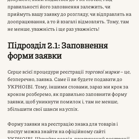
правильності його заповнення залежить, чи
приймуть вашу заявку до розгляду, чи відправлять на
доопрацювання, а то й взагалі відмовлять. Тому, там
не менше, уважність і ще раз уважність!
Підрозділ 2.1: Заповнення
форми заявки
Серце всієї процедури реєстрації
торгової марки
– це,
безперечно, заявка. Саме її ви будете подавати до
УКРНОІВІ. Тому, іншими словами, зараз ми крок за
кроком розберемо, як правильно заповнити форму
заявки, щоб уникнути помилок і, там не менше,
збільшити свої шанси на успіх.
Форму заявки на реєстрацію знака для товарів і
послуг можна знайти на офіційному сайті
УКРНОІВІ. Шукайте розділ, присвячений реєстрації