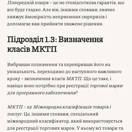
Попередній пошук
– це не стовідсоткова гарантія, що
все буде гладко. Але він, іншими словами, значно
знижує ймовірність неприємних сюрпризів і
допомагає вам прийняти зважене рішення.
Підрозділ 1.3: Визначення
класів МКТП
Вибравши позначення та перевіривши його на
унікальність, переходимо до наступного важливого
кроку – визначення класів
МКТП
. Що це таке, і
навіщо воно потрібно при реєстрації
торгової марки
для програмного забезпечення
?
МКТП
– це
Міжнародна класифікація товарів і
послуг
. Це, іншими словами, спеціальний
міжнародний класифікатор, який використовується
для реєстрації торгових марок. У ньому всі товари та