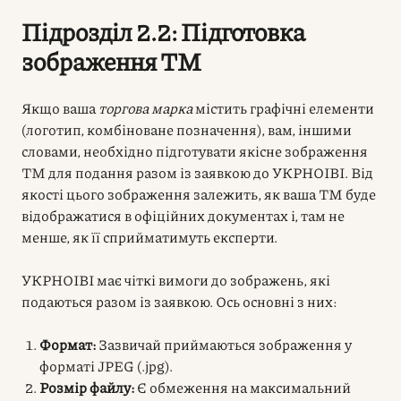
Підрозділ 2.2: Підготовка
зображення ТМ
Якщо ваша
торгова марка
містить графічні елементи
(логотип, комбіноване позначення), вам, іншими
словами, необхідно підготувати якісне зображення
ТМ для подання разом із заявкою до УКРНОІВІ. Від
якості цього зображення залежить, як ваша ТМ буде
відображатися в офіційних документах і, там не
менше, як її сприйматимуть експерти.
УКРНОІВІ має чіткі вимоги до зображень, які
подаються разом із заявкою. Ось основні з них:
Формат:
Зазвичай приймаються зображення у
форматі JPEG (.jpg).
Розмір файлу:
Є обмеження на максимальний