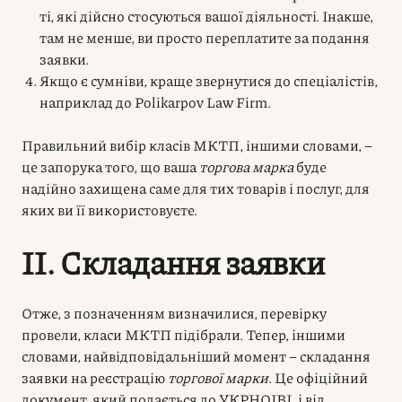
ті, які дійсно стосуються вашої діяльності. Інакше,
там не менше, ви просто переплатите за подання
заявки.
Якщо є сумніви, краще звернутися до спеціалістів,
наприклад до Polikarpov Law Firm.
Правильний вибір класів МКТП, іншими словами, –
це запорука того, що ваша
торгова марка
буде
надійно захищена саме для тих товарів і послуг, для
яких ви її використовуєте.
II. Складання заявки
Отже, з позначенням визначилися, перевірку
провели, класи МКТП підібрали. Тепер, іншими
словами, найвідповідальніший момент – складання
заявки на реєстрацію
торгової марки
. Це офіційний
документ, який подається до УКРНОІВІ, і від