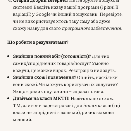
системи! Введіть назву вашої програми (і різні її
варіації) у Google чи інший пошуковик. Перевірте,
чи не використовує хтось таку саму або дуже
схожу назву для свого
програмного забезпечення
.
Що робити з результатами?
Знайшли повний збіг (тотожність)?
Для тих
самих/споріднених товарів/послуг? Умовно
кажучи, це майже вирок. Реєстрацію не дадуть.
Знайшли схожі позначення?
Оцініть, наскільки
вони схожі. Чи можуть користувачі їх сплутати?
Якщо є ризик плутанини – справа погана.
Дивіться на класи МКТП!
Навіть якщо є схожі
ТМ, але вони зареєстровані для
інших
класів (і ці
класи не споріднені з вашими), ризик відмови
менший.