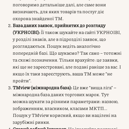
поговоримо детальніше далі, але саме вони
визначають, для яких товарів та послуг діє
охорона знайденої ТМ.
База даних заявок, прийнятих до розгляду
(УКРНОІВІ):
Її також шукайте на сайті УКРНОІВІ,
у розділі знаків, але в підрозділі заявок, що
розглядаються. Пошук ведіть аналогічно
попередній базі. Що шукаємо? Так само – тотожні
та схожі позначення. Тільки врахуйте: це заявки,
які ще не зареєстровані, але подані раніше за вас. І
якщо їх таки зареєструють, ваша ТМ може “не
пройти”.
TMview (міжнародна база):
Це вже “вища ліга” –
міжнародна база даних торгових марок. Тут
можна шукати за різними параметрами: назвою,
зображенням, власником, класами МКТП…
Пошук у TMview корисний, якщо ви націлені на
зарубіжні ринки.
Старий добрий Інтернет:
Не ігноруйте пошукові