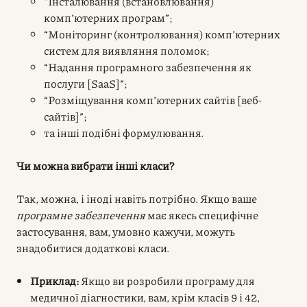
“Інсталювання (встановлювання)
комп’ютерних програм”;
“Моніторинг (контролювання) комп’ютерних
систем для виявляння поломок;
“Надання програмного забезпечення як
послуги [SaaS]”;
“Розміщування комп’ютерних сайтів [веб-
сайтів]”;
та інші подібні формулювання.
Чи можна вибрати інші класи?
Так, можна, і іноді навіть потрібно. Якщо ваше
програмне забезпечення
має якесь специфічне
застосування, вам, умовно кажучи, можуть
знадобитися додаткові класи.
Приклад:
Якщо ви розробили програму для
медичної діагностики, вам, крім класів 9 і 42,