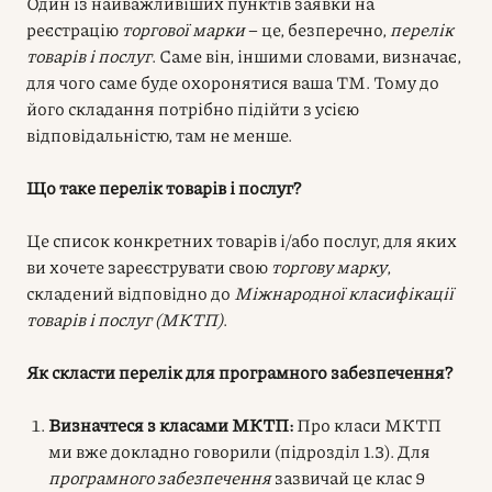
Один із найважливіших пунктів заявки на
реєстрацію
торгової марки
– це, безперечно,
перелік
товарів і послуг
. Саме він, іншими словами, визначає,
для чого саме буде охоронятися ваша ТМ. Тому до
його складання потрібно підійти з усією
відповідальністю, там не менше.
Що таке перелік товарів і послуг?
Це список конкретних товарів і/або послуг, для яких
ви хочете зареєструвати свою
торгову марку
,
складений відповідно до
Міжнародної класифікації
товарів і послуг (МКТП)
.
Як скласти перелік для програмного забезпечення?
Визначтеся з класами МКТП:
Про класи МКТП
ми вже докладно говорили (підрозділ 1.3). Для
програмного забезпечення
зазвичай це клас 9