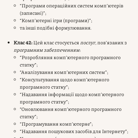
“Програми операційних систем комп’ютерів
(записані)”;
“Комп’ютерні ігри (програми)”;
та інші подібні формулювання.
Клас 42:
Цей клас стосується
послуг
, пов’язаних з
програмним забезпеченням
:
“Розробляння комп’ютерного програмного
статку”;
“Аналізування комп’ютерних систем”;
“Консультування щодо комп’ютерного
програмного статку”;
“Надавання інформації щодо комп’ютерного
програмного статку”;
“Оновлювання комп’ютерного програмного
статку”;
“Програмування комп’ютерне”;
“Надавання пошукових засобів для Інтернету”;