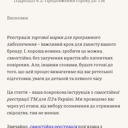
Підрозділ 6.2: Продовження строку дії ТМ
Висновки
Реєстрація
торгової марки для програмного
забезпечення
– важливий крок для захисту вашого
бренду. І, хороша новина: зробити це можна
самостійно
, без залучення юристів або патентних
повірених. Але, іншими словами, будьте готові до
того, що цей процес вимагатиме від вас ретельної
підготовки, уваги до деталей та певного часу.
Ця стаття – ваша покрокова інструкція з
самостійної
реєстрації ТМ для ПЗ
в Україні. Ми проведемо вас
через усі етапи, від вибору позначення до отримання
свідоцтва, там не менше.
Звичайно,
самостійна реєстрація
пов’язана з