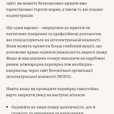
сайті ви можете безкоштовно шукати вже
зареєстровані торгові марки, а також ті, які подано
на реєстрацію.
Ще один варіант –
звернутися до юристів
чи
патентних повірених за професійною допомогою,
які спеціалізуються на інтелектуальній власності.
Вони можуть провести більш глибокий аналіз, що
допоможе краще оцінити унікальність вашого знаку.
Якщо ж ваш магазин планує виходити на зарубіжні
ринки, міжнародна перевірка теж необхідна –
наприклад, через сайт Всесвітньої організації
інтелектуальної власності (WIPO).
Навіть якщо ви проводите перевірку самостійно,
варто звернути увагу на наступні аспекти:
Оцінюйте не лише повну ідентичність, але й
схожість за звучанням та написанням.