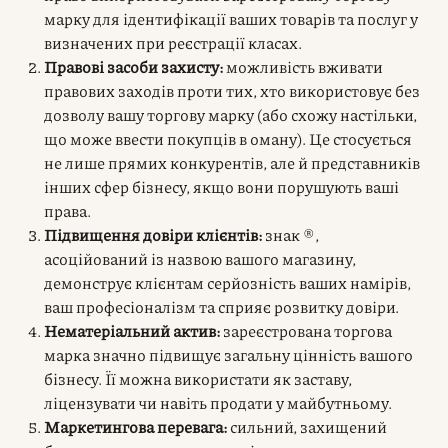
марку для ідентифікації ваших товарів та послуг у
визначених при реєстрації класах.
Правові засоби захисту:
можливість вживати
правових заходів проти тих, хто використовує без
дозволу вашу торгову марку (або схожу настільки,
що може ввести покупців в оману). Це стосується
не лише прямих конкурентів, але й представників
інших сфер бізнесу, якщо вони порушують ваші
права.
Підвищення довіри клієнтів:
знак ®,
асоційований із назвою вашого магазину,
демонструє клієнтам серйозність ваших намірів,
ваш професіоналізм та сприяє розвитку довіри.
Нематеріальний актив:
зареєстрована торгова
марка значно підвищує загальну цінність вашого
бізнесу. Її можна використати як заставу,
ліцензувати чи навіть продати у майбутньому.
Маркетингова перевага:
сильний, захищений