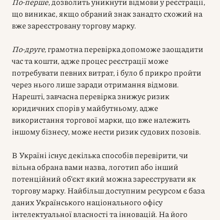
По-перше
, дозволить уникнути відмови у реєстрації,
що виникає, якщо обраний знак занадто схожий на
вже зареєстровану торгову марку.
По-друге,
грамотна перевірка допоможе заощадити
час та кошти, адже процес реєстрації може
потребувати певних витрат, і було б прикро пройти
через нього лише заради отримання відмови.
Нарешті, завчасна перевірка знижує ризик
юридичних спорів у майбутньому, адже
використання торгової марки, що вже належить
іншому бізнесу, може нести ризик судових позовів.
В Україні існує декілька способів перевірити, чи
вільна обрана вами назва, логотип або інший
потенційний об’єкт який можна зареєструвати як
торгову марку. Найбільш доступним ресурсом є база
даних Українського національного офісу
інтелектуальної власності та інновацій. На його