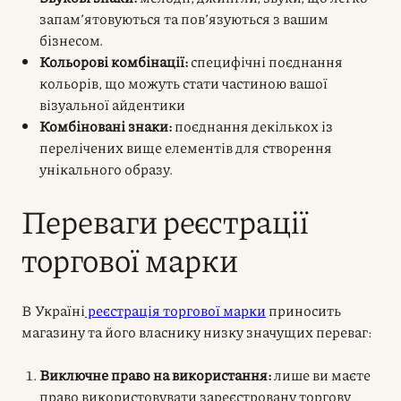
запам’ятовуються та пов’язуються з вашим
бізнесом.
Кольорові комбінації:
специфічні поєднання
кольорів, що можуть стати частиною вашої
візуальної айдентики
Комбіновані знаки:
поєднання декількох із
перелічених вище елементів для створення
унікального образу.
Переваги реєстрації
торгової марки
В Україні
реєстрація торгової марки
приносить
магазину та його власнику низку значущих переваг:
Виключне право на використання:
лише ви маєте
право використовувати зареєстровану торгову