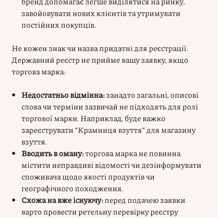
бренд допомагає легше виділятися на ринку,
завойовувати нових клієнтів та утримувати
постійних покупців.
Не кожен знак чи назва придатні для реєстрації.
Державний реєстр не прийме вашу заявку, якщо
торгова марка:
Недостатньо відмінна:
занадто загальні, описові
слова чи терміни зазвичай не підходять для ролі
торгової марки. Наприклад, буде важко
зареєструвати “Крамниця взуття” для магазину
взуття.
Вводить в оману:
торгова марка не повинна
містити неправдиві відомості чи дезінформувати
споживача щодо якості продуктів чи
географічного походження.
Схожа на вже існуючу:
перед подачею заявки
варто провести ретельну перевірку реєстру