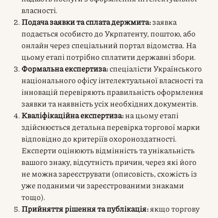
власності.
Подача заявки та сплата держмита:
заявка
подається особисто до Укрпатенту, поштою, або
онлайн через спеціальний портал відомства. На
цьому етапі потрібно сплатити державні збори.
Формальна експертиза:
спеціалісти Українського
національного офісу інтелектуальної власності та
інновацій перевіряють правильність оформлення
заявки та наявність усіх необхідних документів.
Кваліфікаційна експертиза:
на цьому етапі
здійснюється детальна перевірка торгової марки
відповідно до критеріїв охороноздатності.
Експерти оцінюють відмінність та унікальність
вашого знаку, відсутність причин, через які його
не можна зареєструвати (описовість, схожість із
уже поданими чи зареєстрованими знаками
тощо).
Прийняття рішення та публікація:
якщо торгову