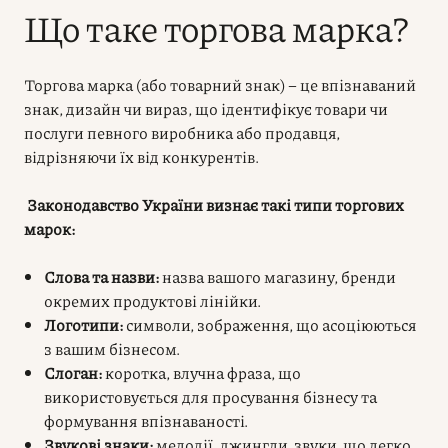
Що таке торгова марка?
Торгова марка (або товарний знак) – це впізнаваний
знак, дизайн чи вираз, що ідентифікує товари чи
послуги певного виробника або продавця,
відрізняючи їх від конкурентів.
Законодавство України визнає такі типи торгових
марок:
Слова та назви:
назва вашого магазину, бренди
окремих продуктові лінійки.
Логотипи:
символи, зображення, що асоціюються
з вашим бізнесом.
Слоган:
коротка, влучна фраза, що
використовується для просування бізнесу та
формування впізнаваності.
Звукові знаки:
мелодії, джингли, звуки, що легко