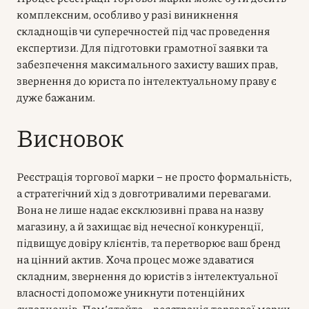
комплексним, особливо у разі виникнення
складнощів чи суперечностей під час проведення
експертизи. Для підготовки грамотної заявки та
забезпечення максимального захисту ваших прав,
звернення до юриста по інтелектуальному праву є
дуже бажаним.
Висновок
Реєстрація торгової марки – не просто формальність,
а стратегічний хід з довготривалими перевагами.
Вона не лише надає ексклюзивні права на назву
магазину, а й захищає від нечесної конкуренції,
підвищує довіру клієнтів, та перетворює ваш бренд
на цінний актив. Хоча процес може здаватися
складним, звернення до юристів з інтелектуальної
власності допоможе уникнути потенційних
складнощів. Пам’ятайте – реєстрація торгової марки