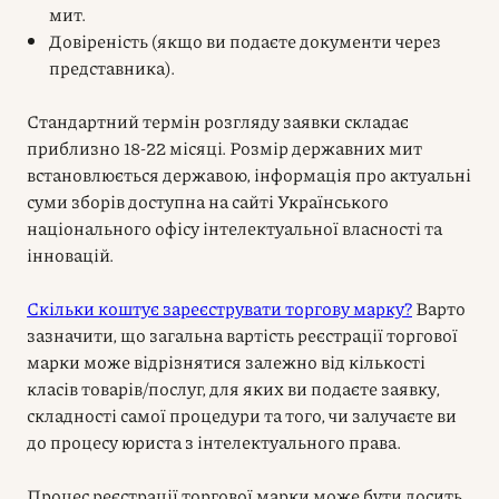
мит.
Довіреність (якщо ви подаєте документи через
представника).
Стандартний термін розгляду заявки складає
приблизно 18-22 місяці. Розмір державних мит
встановлюється державою, інформація про актуальні
суми зборів доступна на сайті Українського
національного офісу інтелектуальної власності та
інновацій.
Скільки коштує зареєструвати торгову марку?
Варто
зазначити, що загальна вартість реєстрації торгової
марки може відрізнятися залежно від кількості
класів товарів/послуг, для яких ви подаєте заявку,
складності самої процедури та того, чи залучаєте ви
до процесу юриста з інтелектуального права.
Процес реєстрації торгової марки може бути досить