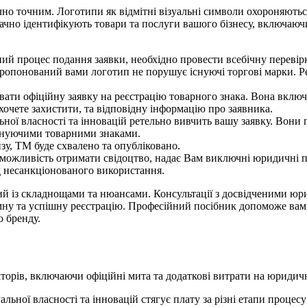
чно точним. Логотипи як відмітні візуальні символи охороняються
ачно ідентифікують товари та послуги вашого бізнесу, включаюч
ий процес подання заявки, необхідно провести всебічну
перевір
пропонований вами логотип не порушує існуючі торгові марки.
ати офіційну заявку на реєстрацію товарного знака. Вона включ
 хочете захистити, та відповідну інформацію про заявника.
ої власності та інновацій ретельно вивчить вашу заявку. Вони пе
існуючими товарними знаками.
зу, ТМ буде схвалено та опубліковано.
можливість отримати свідоцтво, надає Вам виключні юридичні п
д несанкціонованого використання.
ий із складнощами та нюансами. Консультації з досвідченими юри
емну та успішну реєстрацію. Професійний посібник допоможе ва
о бренду.
кторів, включаючи офіційні мита та додаткові витрати на юридич
льної власності та інновацій стягує плату за різні етапи процесу 