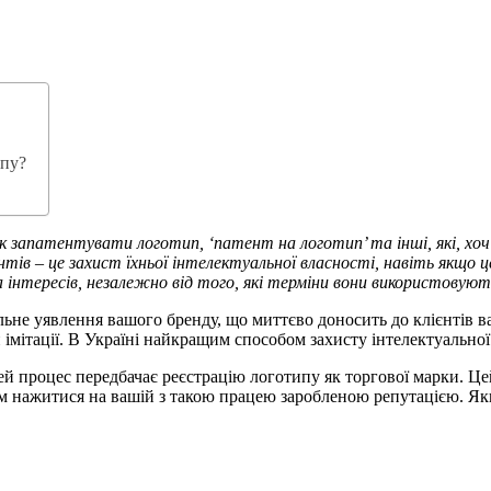
ипу?
к запатентувати логотип, ‘патент на логотип’ та інші, які, хо
нтів – це захист їхньої інтелектуальної власності, навіть якщ
а інтересів, незалежно від того, які терміни вони використовуют
льне уявлення вашого бренду, що миттєво доносить до клієнтів в
імітації. В Україні найкращим способом захисту інтелектуальної 
й процес передбачає реєстрацію логотипу як торгової марки. Ц
м нажитися на вашій з такою працею заробленою репутацією. Як