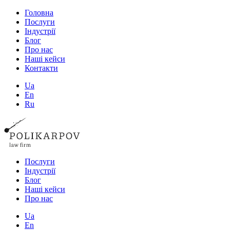
Головна
Послуги
Індустрії
Блог
Про нас
Наші кейси
Контакти
Ua
En
Ru
Послуги
Індустрії
Блог
Наші кейси
Про нас
Ua
En