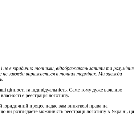
ч і не є юридично точними, відображають запити та розуміння
о це не завжди виражається в точних термінах. Ми завжди
ь.
аші цінності та індивідуальність. Саме тому дуже важливо
власності є реєстрація логотипу.
ей юридичний процес надає вам виняткові права на
що ви розглядаєте можливість
реєстрації логотипу в Україні
, ця