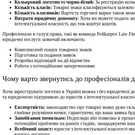
Кольоровий логотип vs чорно-білий:
За реєстрацію коль
Кількість класів:
Товарні знаки класифікуються залежно в
Кількість власників:
Вартість торгової марки також мож
Витрати юридичну допомогу
: Хоча ви можете подати за
інтелектуальної власності, що теж коштує коштів.
Професіонали в галузі права, такі як команда Polikarpov Law F
юридичні послуги
зазвичай включають:
Комплексний пошук товарних знаків
Підготовка та подання заявок
Розробка відповідей на дії відомства
Робота з потенційними запереченнями
Чому варто звернутись до професіоналів д
Хоча зареєструвати логотип в Україні можна і без юридичної д
та
юридичною підтримкою
до юристів з інтелектуальної власнос
Експертність:
законодавство про товарні знаки дуже скла
глибоке розуміння вимог, гарантуючи, що ваша заявка бу
Запобігання помилкам:
Недогляди або помилки в процесі
потенційні проблеми на ранніх стадіях, заощаджуючи ваш
Всебічний захист:
юристи з інтелектуальної власності мо
вашого логотипу.