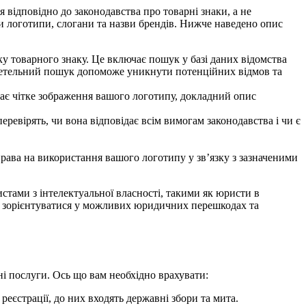
 відповідно до законодавства про товарні знаки, а не
и логотипи, слогани та назви брендів. Нижче наведено опис
ку товарного знаку
. Це включає пошук у базі даних відомства
 Ретельний пошук допоможе уникнути потенційних відмов та
ає чітке зображення вашого логотипу, докладний опис
ревірять, чи вона відповідає всім вимогам законодавства і чи є
рава на використання вашого логотипу у зв’язку з зазначеними
стами з інтелектуальної власності, такими як юристи в
м зорієнтуватися у можливих юридичних перешкодах та
ні послуги. Ось що вам необхідно врахувати:
реєстрації, до них входять державні збори та мита.