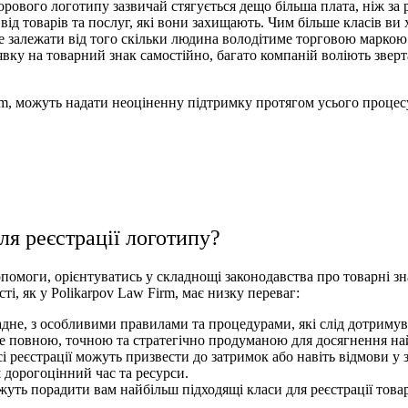
орового логотипу зазвичай стягується дещо більша плата, ніж за р
ід товарів та послуг, які вони захищають. Чим більше класів ви 
е залежати від того скільки людина володітиме торговою маркою
явку на товарний знак самостійно, багато компаній воліють зверт
irm, можуть надати неоціненну підтримку протягом усього процесу
ля реєстрації логотипу?
опомоги, орієнтуватись у складнощі законодавства про товарні 
ті, як у Polikarpov Law Firm, має низку переваг:
дне, з особливими правилами та процедурами, які слід дотримува
де повною, точною та стратегічно продуманою для досягнення на
 реєстрації можуть призвести до затримок або навіть відмови у
 дорогоцінний час та ресурси.
жуть порадити вам найбільш підходящі класи для реєстрації тов