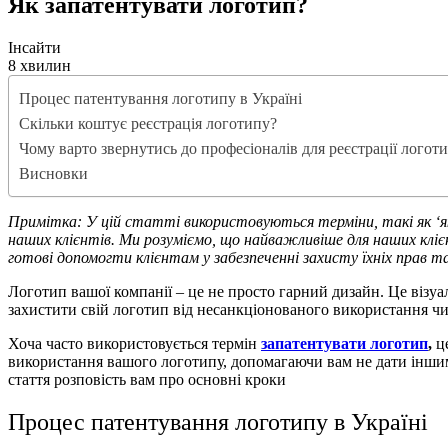
Як запатентувати логотип?
Інсайти
8 хвилин
Процес патентування логотипу в Україні
Скільки коштує реєстрація логотипу?
Чому варто звернутись до професіоналів для реєстрації логот
Висновки
Примітка: У цій статті використовуються терміни, такі як ‘я
наших клієнтів. Ми розуміємо, що найважливіше для наших кліє
готові допомогти клієнтам у забезпеченні захисту їхніх прав т
Логотип вашої компанії – це не просто гарний дизайн. Це візуа
захистити свій логотип від несанкціонованого використання чи 
Хоча часто використовується термін
запатентувати логотип
,
це
використання вашого логотипу, допомагаючи вам не дати інши
стаття розповість вам про основні кроки
Процес патентування логотипу в Україні