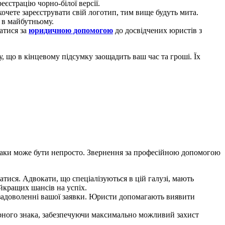
еєстрацію чорно-білої версії.
хочете зареєструвати свій логотип, тим вище будуть мита.
 в майбутньому.
атися за
юридичною допомогою
до досвідчених юристів з
, що в кінцевому підсумку заощадить ваш час та гроші. Їх
знаки може бути непросто. Звернення за професійною допомогою
тися. Адвокати, що спеціалізуються в цій галузі, мають
йкращих шансів на успіх.
 задоволенні вашої заявки. Юристи допомагають виявити
арного знака, забезпечуючи максимально можливий захист