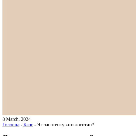
8 March, 2024
Головна
-
Блог
-
Як запатентувати логотип?