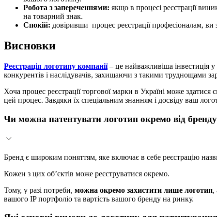
Робота з запереченнями:
якщо в процесі реєстрації вини
на товарний знак.
Спокій:
довіривши процес реєстрації професіоналам, ви з
Висновки
Реєстрація логотипу компанії
– це найважливіша інвестиція у
конкурентів і наслідувачів, захищаючи з такими труднощами за
Хоча процес реєстрації торгової марки в Україні може здатися 
цей процес. Завдяки їх спеціальним знанням і досвіду ваш логот
Чи можна патентувати логотип окремо від бренд
Бренд є широким поняттям, яке включає в себе реєстрацію назви,
Кожен з цих об’єктів може реєструватися окремо.
Тому, у разі потреби,
можна окремо захистити лише логотип
,
вашого IP портфоліо та вартість вашого бренду на ринку.