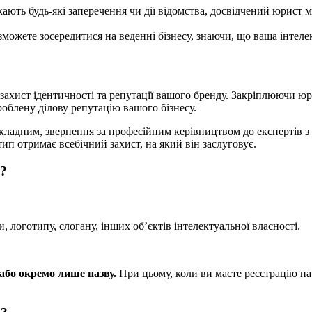
кають будь-які заперечення чи дії відомства, досвідчений юрист 
можете зосередитися на веденні бізнесу, знаючи, що ваша інтеле
 захист ідентичності та репутації вашого бренду. Закріплюючи юр
роблену ділову репутацію вашого бізнесу.
складним, звернення за професійним керівництвом до експертів з
ип отримає всебічний захист, на який він заслуговує.
у?
 логотипу, слогану, інших об’єктів інтелектуальної власності.
або окремо лише назву.
При цьому, коли ви маєте реєстрацію на 