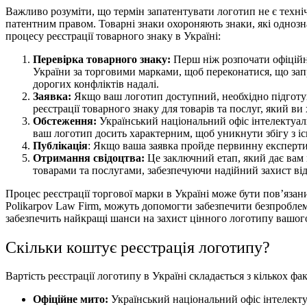
Важливо розуміти, що термін
запатентувати логотип
не є техні
патентним правом. Товарні знаки охороняють знаки, які однозн
процесу реєстрації товарного знаку в Україні:
Перевірка товарного знаку:
Перш ніж розпочати офіційн
України за торговими марками, щоб переконатися, що за
дорогих конфліктів надалі.
Заявка:
Якщо ваш логотип доступний, необхідно підготув
реєстрації товарного знаку для товарів та послуг
, який ви
Обстеження:
Український національний офіс інтелектуальн
ваш логотип досить характерним, щоб уникнути збігу з 
Публікація
: Якщо ваша заявка пройде первинну експерти
Отримання свідоцтва:
Це заключний етап, який дає вам 
товарами та послугами, забезпечуючи надійний захист ві
Процес реєстрації торгової марки в Україні може бути пов’язан
Polikarpov Law Firm, можуть допомогти забезпечити безпробл
забезпечить найкращі шанси на захист цінного логотипу вашог
Скільки коштує реєстрація логотипу?
Вартість реєстрації логотипу в Україні
складається з кількох фа
Офіційне мито:
Український національний офіс інтелектуа