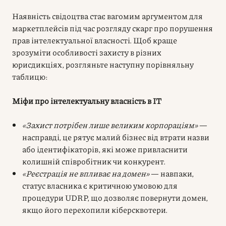
Наявність свідоцтва стає вагомим аргументом для
маркетплейсів під час розгляду скарг про порушення
прав інтелектуальної власності. Щоб краще
зрозуміти особливості захисту в різних
юрисдикціях, розгляньте наступну порівняльну
таблицю:
Міфи про інтелектуальну власність в IT
«Захист потрібен лише великим корпораціям»
—
насправді, це рятує малий бізнес від втрати назви
або ідентифікаторів, які може привласнити
колишній співробітник чи конкурент.
«Реєстрація не впливає на домен»
— навпаки,
статус власника є критичною умовою для
процедури UDRP, що дозволяє повернути домен,
якщо його перехопили кіберсквотери.