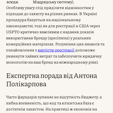
всюди.
Мадридську систему).
Особливу увагу слід приділити відмінностям у
підходах до захисту на різних ринках. В Україні
процедура базується на національному
законодавстві, тоді як для реєстрації в США через
USPTO критично важливим є надання доказів
використання бренду (specimens) у реальних
комерційних матеріалах. Розуміння цих нюансів та
ознайомлення з
вартістю реєстрації
допоможе
уникнути зайвих витрат та забезпечити юридичну
монополію на ваш бренд на міжнародному рівні.
Експертна порада від Антона
Полікарпова
Часто фаундерів зупиняє не відсутність бюджету, а
хибна впевненість, що код та клієнтська база є
достатнім захистом. На практиці ж економія на