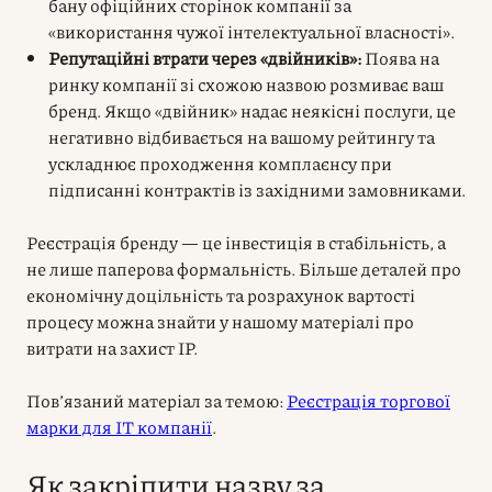
бану офіційних сторінок компанії за
«використання чужої інтелектуальної власності».
Репутаційні втрати через «двійників»:
Поява на
ринку компанії зі схожою назвою розмиває ваш
бренд. Якщо «двійник» надає неякісні послуги, це
негативно відбивається на вашому рейтингу та
ускладнює проходження комплаєнсу при
підписанні контрактів із західними замовниками.
Реєстрація бренду — це інвестиція в стабільність, а
не лише паперова формальність. Більше деталей про
економічну доцільність та розрахунок вартості
процесу можна знайти у нашому матеріалі про
витрати на захист IP.
Пов’язаний матеріал за темою:
Реєстрація торгової
марки для IT компанії
.
Як закріпити назву за