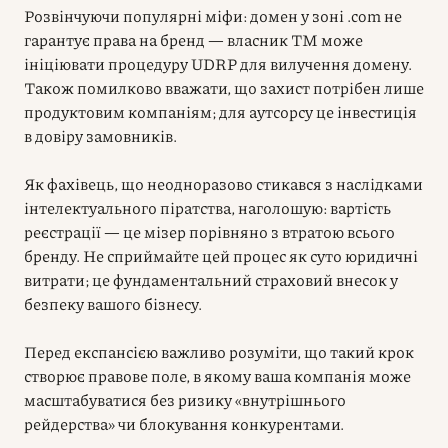
Розвінчуючи популярні міфи: домен у зоні .com не
гарантує права на бренд — власник ТМ може
ініціювати процедуру UDRP для вилучення домену.
Також помилково вважати, що захист потрібен лише
продуктовим компаніям; для аутсорсу це інвестиція
в довіру замовників.
Як фахівець, що неодноразово стикався з наслідками
інтелектуального піратства, наголошую: вартість
реєстрації — це мізер порівняно з втратою всього
бренду. Не сприймайте цей процес як суто юридичні
витрати; це фундаментальний страховий внесок у
безпеку вашого бізнесу.
Перед експансією важливо розуміти, що такий крок
створює правове поле, в якому ваша компанія може
масштабуватися без ризику «внутрішнього
рейдерства» чи блокування конкурентами.