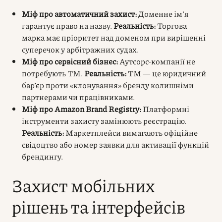
Міф про автоматичний захист:
Доменне ім’я
гарантує право на назву.
Реальність:
Торгова
марка має пріоритет над доменом при вирішенні
суперечок у арбітражних судах.
Міф про сервісний бізнес:
Аутсорс-компанії не
потребують ТМ.
Реальність:
ТМ — це юридичний
бар’єр проти «клонування» бренду колишніми
партнерами чи працівниками.
Міф про Amazon Brand Registry:
Платформні
інструменти захисту замінюють реєстрацію.
Реальність:
Маркетплейси вимагають офіційне
свідоцтво або номер заявки для активації функцій
брендингу.
Захист мобільних
рішень та інтерфейсів