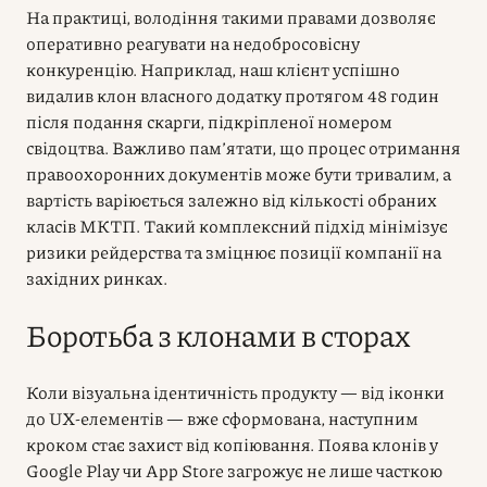
На практиці, володіння такими правами дозволяє
оперативно реагувати на недобросовісну
конкуренцію. Наприклад, наш клієнт успішно
видалив клон власного додатку протягом 48 годин
після подання скарги, підкріпленої номером
свідоцтва. Важливо пам’ятати, що процес отримання
правоохоронних документів може бути тривалим, а
вартість варіюється залежно від кількості обраних
класів МКТП. Такий комплексний підхід мінімізує
ризики рейдерства та зміцнює позиції компанії на
західних ринках.
Боротьба з клонами в сторах
Коли візуальна ідентичність продукту — від іконки
до UX-елементів — вже сформована, наступним
кроком стає захист від копіювання. Поява клонів у
Google Play чи App Store загрожує не лише часткою