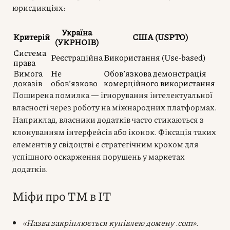
юрисдикціях:
Україна
Критерій
США (USPTO)
(УКРНОІВ)
Система
Реєстраційна
Використання (Use-based)
права
Вимога
Не
Обов’язкова демонстрація
доказів
обов’язково
комерційного використання
Поширена помилка — ігнорування інтелектуальної
власності через роботу на міжнародних платформах.
Наприклад, власники додатків часто стикаються з
клонуванням інтерфейсів або іконок. Фіксація таких
елементів у свідоцтві є стратегічним кроком для
успішного оскарження порушень у маркетах
додатків.
Міфи про ТМ в IT
«Назва закріплюється купівлею домену .com».