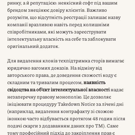
ринку, а й репутацією: неякісний софт під вашим
брендом знецінює довіру клієнтів. Важливо
розуміти, що відсутність реєстрації залишає назву
компанії вразливою навіть перед колишніми
співробітниками, які можуть зареєструвати
інтелектуальну власність на себе та заблокувати
оригінальний додаток.
Для видалення клонів техпідтримка сторів вимагає
юридично вагомих доказів. На відміну від
авторського права, де доведення схожості коду є
складним та тривалим процесом,
наявність
свідоцтва на об’єкт інтелектуальної власності
надає
незаперечну правову монополію. Це дозволяє
ініціювати процедуру Takedown Notice за лічені дні
(наприклад, видалення контрафакту зі схожою
іконкою часто відбувається протягом 48 годин після
подачі скарги з додаванням даних про ТМ). Саме
тому професійний підхід до закріплення прав є