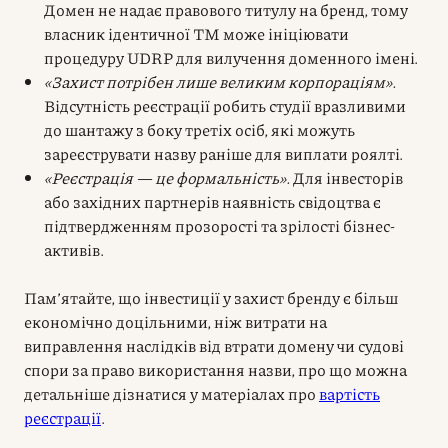
Домен не надає правового титулу на бренд, тому
власник ідентичної ТМ може ініціювати
процедуру UDRP для вилучення доменного імені.
«Захист потрібен лише великим корпораціям».
Відсутність реєстрації робить студії вразливими
до шантажу з боку третіх осіб, які можуть
зареєструвати назву раніше для виплати роялті.
«Реєстрація — це формальність».
Для інвесторів
або західних партнерів наявність свідоцтва є
підтвердженням прозорості та зрілості бізнес-
активів.
Пам’ятайте, що інвестиції у захист бренду є більш
економічно доцільними, ніж витрати на
виправлення наслідків від втрати домену чи судові
спори за право використання назви, про що можна
детальніше дізнатися у матеріалах про
вартість
реєстрації
.