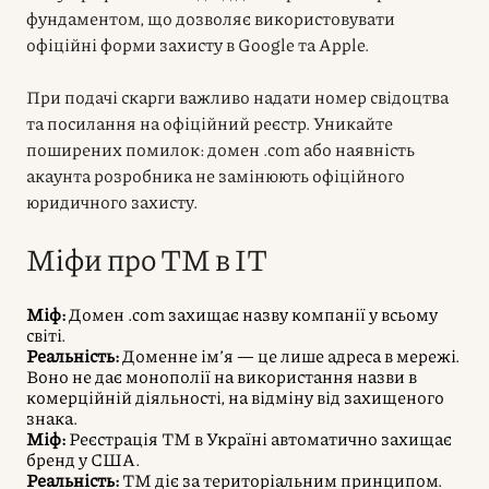
фундаментом, що дозволяє використовувати
офіційні форми захисту в Google та Apple.
При подачі скарги важливо надати номер свідоцтва
та посилання на офіційний реєстр. Уникайте
поширених помилок: домен .com або наявність
акаунта розробника не замінюють офіційного
юридичного захисту.
Міфи про ТМ в IT
Міф:
Домен .com захищає назву компанії у всьому
світі.
Реальність:
Доменне ім’я — це лише адреса в мережі.
Воно не дає монополії на використання назви в
комерційній діяльності, на відміну від захищеного
знака.
Міф:
Реєстрація ТМ в Україні автоматично захищає
бренд у США.
Реальність:
ТМ діє за територіальним принципом.