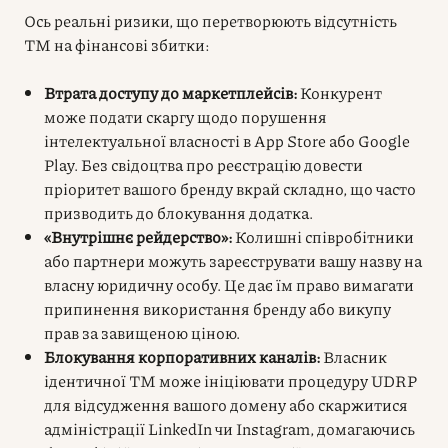
Ось реальні ризики, що перетворюють відсутність
ТМ на фінансові збитки:
Втрата доступу до маркетплейсів:
Конкурент
може подати скаргу щодо порушення
інтелектуальної власності в App Store або Google
Play. Без свідоцтва про реєстрацію довести
пріоритет вашого бренду вкрай складно, що часто
призводить до блокування додатка.
«Внутрішнє рейдерство»:
Колишні співробітники
або партнери можуть зареєструвати вашу назву на
власну юридичну особу. Це дає їм право вимагати
припинення використання бренду або викупу
прав за завищеною ціною.
Блокування корпоративних каналів:
Власник
ідентичної ТМ може ініціювати процедуру UDRP
для відсудження вашого домену або скаржитися
адміністрації LinkedIn чи Instagram, домагаючись