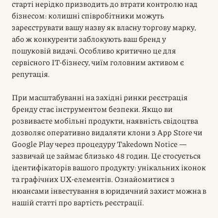
старті нерідко призводить до втрати контролю над
бізнесом: колишні співробітники можуть
зареєструвати вашу назву як власну торгову марку,
або ж конкуренти заблокують ваш бренд у
пошуковій видачі. Особливо критично це для
сервісного IT-бізнесу, чиїм головним активом є
репутація.
При масштабуванні на західні ринки реєстрація
бренду стає інструментом безпеки. Якщо ви
розвиваєте мобільні продукти, наявність свідоцтва
дозволяє оперативно видаляти клони з App Store чи
Google Play через процедуру Takedown Notice —
зазвичай це займає близько 48 годин. Це стосується
ідентифікаторів вашого продукту: унікальних іконок
та графічних UX-елементів. Ознайомитися з
нюансами інвестування в юридичний захист можна в
нашій статті про вартість реєстрації.