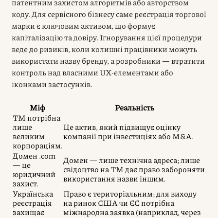
патентним захистом алгоритмів або авторством
коду. Для сервісного бізнесу саме реєстрація торгової
марки є ключовим активом, що формує
капіталізацію та довіру. Ігнорування цієї процедури
веде до ризиків, коли колишні працівники можуть
використати назву бренду, а розробники — втратити
контроль над власними UX-елементами або
іконками застосунків.
Міф
Реальність
ТМ потрібна
лише
Це актив, який підвищує оцінку
великим
компанії при інвестиціях або M&A.
корпораціям.
Домен .com
Домен — лише технічна адреса; лише
— це
свідоцтво на ТМ дає право забороняти
юридичний
використання назви іншим.
захист.
Українська
Право є територіальним; для виходу
реєстрація
на ринок США чи ЄС потрібна
захищає
міжнародна заявка (наприклад, через