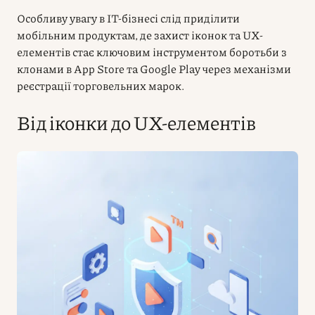
Особливу увагу в IT-бізнесі слід приділити
мобільним продуктам, де захист іконок та UX-
елементів стає ключовим інструментом боротьби з
клонами в App Store та Google Play через механізми
реєстрації торговельних марок.
Від іконки до UX-елементів