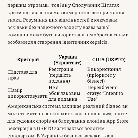
першим отримав», тоді як у Сполучених Штатах
критичне значення має комерційне використання
знака. Розуміння цих відмінностей є ключовим,
оскільки без належного захисту назва вашої
компанії може бути використана недобросовісними
особами для створення ідентичних сервісів.
Україна
Критерій
США (USPTO)
(Укрпатент)
Реєстрація
Використання
Підстава для
(першість
(пріоритет у
прав
подання)
бізнесі)
Не є
Передбачено
Намір
обов’язковим
статус “Intent to
використовувати
для подання
Use”
Американська система захищає реальний бізнес: ви
можете мати певний захист за «common law», проте
для судових спорів чи блокування клонів в App Store
реєстрація в USPTO залишається золотим
стандартом. В Україні ж безпека залежить від