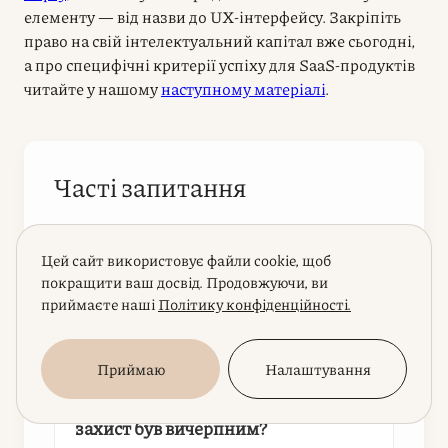
елементу — від назви до UX-інтерфейсу. Закріпіть
право на свій інтелектуальний капітал вже сьогодні,
а про специфічні критерії успіху для SaaS-продуктів
читайте у нашому
наступному матеріалі
.
Часті запитання
Чи захищає авторське право
Цей сайт використовує файли cookie, щоб
програмний код так само
покращити ваш досвід. Продовжуючи, ви
надійно, як торгова марка
приймаєте наші
Політику конфіденційності.
захищає бренд?
Приймаю
Налаштування
Як правильно обрати класи
МКТП для IT-компанії, щоб
захист був вичерпним?