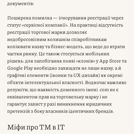
документів:
Поширена помилка — ігнорування реєстрації через
статус «сервісної компанії». На практиці відсутність
реєстрації торгової марки дозволяє
недобросовісним колишнім співробітникам
копіювати назву та бізнес-модель, що веде до втрати
частки ринку. Це також стосується мобільних
рішень: для запобігання появі «клонів» у App Store та
Google Play необхідно захищати не лише назву, а й
графічні елементи (іконки та UX-дизайн) як окремі
об’єкти інтелектуальної власності. Водночас важливо
розуміти, що наявність доменного імені .com не є
еквівалентом прав на торговельну марку і не
гарантує захист у разі виникнення юридичних
претензій з боку власників ідентичних брендів.
Міфи про ТМ в IT