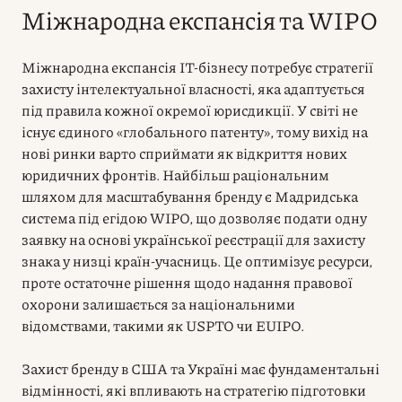
Міжнародна експансія та WIPO
Міжнародна експансія IT-бізнесу потребує стратегії
захисту інтелектуальної власності, яка адаптується
під правила кожної окремої юрисдикції. У світі не
існує єдиного «глобального патенту», тому вихід на
нові ринки варто сприймати як відкриття нових
юридичних фронтів. Найбільш раціональним
шляхом для масштабування бренду є Мадридська
система під егідою WIPO, що дозволяє подати одну
заявку на основі української реєстрації для захисту
знака у низці країн-учасниць. Це оптимізує ресурси,
проте остаточне рішення щодо надання правової
охорони залишається за національними
відомствами, такими як USPTO чи EUIPO.
Захист бренду в США та Україні має фундаментальні
відмінності, які впливають на стратегію підготовки