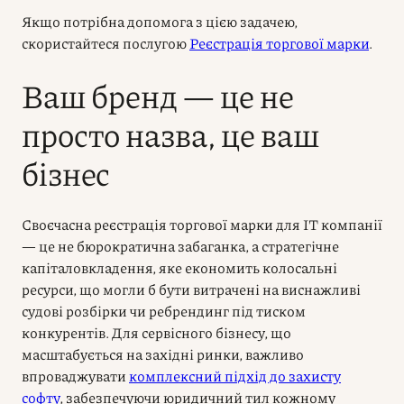
Якщо потрібна допомога з цією задачею,
скористайтеся послугою
Реєстрація торгової марки
.
Ваш бренд — це не
просто назва, це ваш
бізнес
Своєчасна реєстрація торгової марки для IT компанії
— це не бюрократична забаганка, а стратегічне
капіталовкладення, яке економить колосальні
ресурси, що могли б бути витрачені на виснажливі
судові розбірки чи ребрендинг під тиском
конкурентів. Для сервісного бізнесу, що
масштабується на західні ринки, важливо
впроваджувати
комплексний підхід до захисту
софту
, забезпечуючи юридичний тил кожному