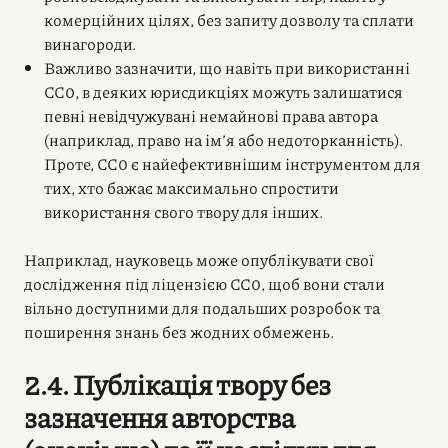
комерційних цілях, без запиту дозволу та сплати
винагороди.
Важливо зазначити, що навіть при використанні
CC0, в деяких юрисдикціях можуть залишатися
певні невідчужувані немайнові права автора
(наприклад, право на ім’я або недоторканність).
Проте, CC0 є найефективнішим інструментом для
тих, хто бажає максимально спростити
використання свого твору для інших.
Наприклад, науковець може опублікувати свої
дослідження під ліцензією CC0, щоб вони стали
вільно доступними для подальших розробок та
поширення знань без жодних обмежень.
2.4. Публікація твору без
зазначення авторства