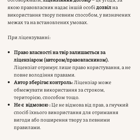
якою правовласник надає іншій особі
дозвіл
на
використання твору певним способом, у визначених
межах та на встановлених умовах.
При ліцензуванні:
Право власності на твір залишається за
ліцензіаром (автором/правовласником).
Ліцензіат отримує лише право користування, а не
повне володіння правами.
Автор зберігає контроль:
Ліцензіар може
обмежувати використання за строком,
територією, способом тощо.
Не є відмовою :
Це не відмова від прав, а гнучкий
спосіб їхнього використання для отримання
вигоди або поширення твору за певними
правилами.