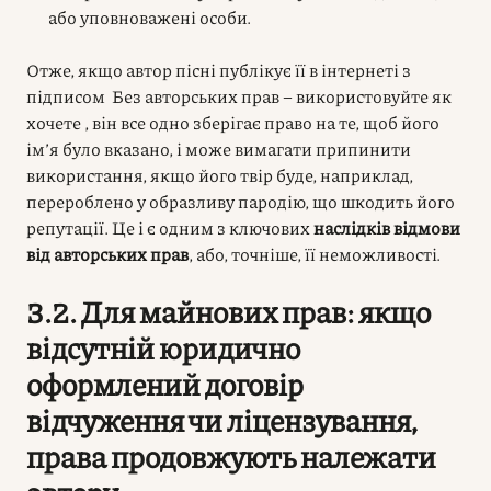
або уповноважені особи.
Отже, якщо автор пісні публікує її в інтернеті з
підписом Без авторських прав – використовуйте як
хочете , він все одно зберігає право на те, щоб його
ім’я було вказано, і може вимагати припинити
використання, якщо його твір буде, наприклад,
перероблено у образливу пародію, що шкодить його
репутації. Це і є одним з ключових
наслідків відмови
від авторських прав
, або, точніше, її неможливості.
3.2. Для майнових прав: якщо
відсутній юридично
оформлений договір
відчуження чи ліцензування,
права продовжують належати