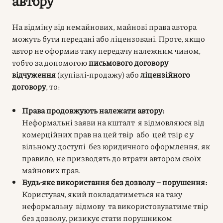
автору
На відміну від немайнових, майнові права автора
можуть бути передані або ліцензовані. Проте, якщо
автор не оформив таку передачу належним чином,
тобто за допомогою
письмового договору
відчуження
(купівлі-продажу) або
ліцензійного
договору
, то:
Права продовжують належати автору:
Неформальні заяви на кшталт я відмовляюся від
комерційних прав на цей твір або цей твір є у
вільному доступі без юридичного оформлення, як
правило, не призводять до втрати автором своїх
майнових прав.
Будь-яке використання без дозволу – порушення:
Користувач, який покладатиметься на таку
неформальну відмову та використовуватиме твір
без дозволу, ризикує стати порушником