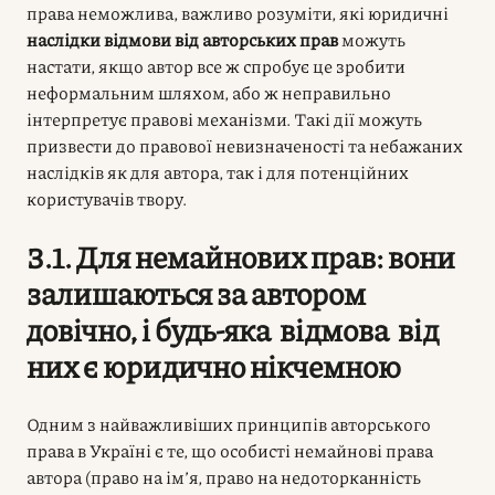
права неможлива, важливо розуміти, які юридичні
наслідки відмови від авторських прав
можуть
настати, якщо автор все ж спробує це зробити
неформальним шляхом, або ж неправильно
інтерпретує правові механізми. Такі дії можуть
призвести до правової невизначеності та небажаних
наслідків як для автора, так і для потенційних
користувачів твору.
3.1. Для немайнових прав: вони
залишаються за автором
довічно, і будь-яка відмова від
них є юридично нікчемною
Одним з найважливіших принципів авторського
права в Україні є те, що особисті немайнові права
автора (право на ім’я, право на недоторканність