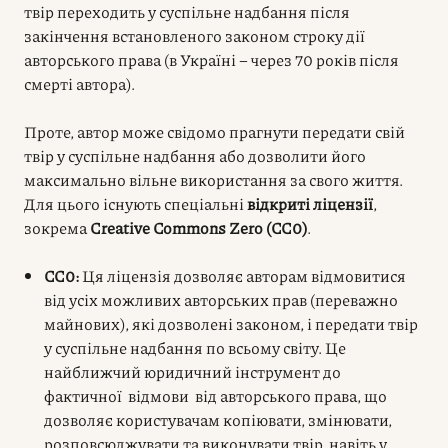
твір переходить у суспільне надбання після
закінчення встановленого законом строку дії
авторського права (в Україні – через 70 років після
смерті автора).
Проте, автор може свідомо прагнути передати свій
твір у суспільне надбання або дозволити його
максимально вільне використання за свого життя.
Для цього існують спеціальні
відкриті ліцензії
,
зокрема
Creative Commons Zero (CC0)
.
CC0:
Ця ліцензія дозволяє авторам відмовитися
від усіх можливих авторських прав (переважно
майнових), які дозволені законом, і передати твір
у суспільне надбання по всьому світу. Це
найближчий юридичний інструмент до
фактичної відмови від авторського права, що
дозволяє користувачам копіювати, змінювати,
розповсюджувати та виконувати твір, навіть у