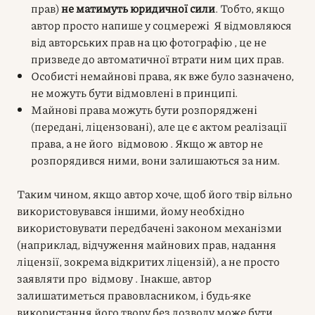
прав)
не матимуть юридичної сили
. Тобто, якщо
автор просто напише у соцмережі Я відмовляюся
від авторських прав на цю фотографію , це не
призведе до автоматичної втрати ним цих прав.
Особисті немайнові права, як вже було зазначено,
не можуть бути відмовлені в принципі.
Майнові права можуть бути розпоряджені
(передані, ліцензовані), але це є актом реалізації
права, а не його відмовою . Якщо ж автор не
розпорядився ними, вони залишаються за ним.
Таким чином, якщо автор хоче, щоб його твір вільно
використовувався іншими, йому необхідно
використовувати передбачені законом механізми
(наприклад, відчуження майнових прав, надання
ліцензії, зокрема відкритих ліцензій), а не просто
заявляти про відмову . Інакше, автор
залишатиметься правовласником, і будь-яке
використання його твору без дозволу може бути