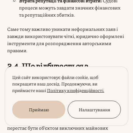
Втрата репутації та фінансові втрати:
Судові
процеси можуть завдати значних фінансових
та репутаційних збитків.
Саме тому важливо уникати неформальних заяв і
завжди використовувати чіткі, юридично оформлені
інструменти для розпорядження авторськими
правами.
3.4. Що відбувається з
авторським правом після
Цей сайт використовує файли cookie, щоб
закінчення встановленого
покращити ваш досвід. Продовжуючи, ви
приймаєте наші
Політику конфіденційності.
законом терміну його дії
(перехід у суспільне надбання)
Приймаю
Налаштування
Єдиний законний спосіб, за яким твір дійсно
перестає бути об’єктом виключних майнових