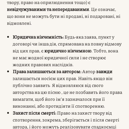
твору, право на оприлюднення тощо) є
невідчужуваними та непередаваними
. Це означає,
що вони не можуть бути ні продані, ні подаровані, ні
відмовлені.
Юридична нікчемність:
Будь-яка заява, пункт у
договорі чи інша дія, спрямована на повну відмову
від цих прав, є
юридично нікчемною
. Тобто, вона
не має жодної юридичної сили і не створює
жодних правових наслідків.
Права залишаються за автором:
Автор
завжди
залишається носієм цих прав. Навіть якщо він
публічно заявить Я відмовляюся від свого
авторства на цю пісню , це не позбавить його права
вимагати, щоб його ім’я зазначалося при її
виконанні, або протидіяти її спотворенню.
Захист після смерті:
Право на захист твору від
спотворення, зокрема, зберігається і після смерті
автора, і його можуть реалізовувати спадкоємці