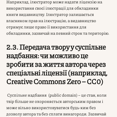
Наприклад, ілюстратор може надати ліцензію на
використання своєї ілюстрації для обкладинки
книги видавництву. Ілюстратор залишається
власником прав на ілюстрацію, а видавництво
отримує лише право її використання для
обкладинки, зазвичай на певний строк та територію.
2.3. Передача твору у суспільне
надбання: чи можливо це
зробити за життя автора через
спеціальні ліцензії (наприклад,
Creative Commons Zero – CC0)
Суспільне надбання (public domain) – це стан, коли
твір більше не охороняється авторським правом і
може вільно використовуватися будь-ким без
дозволу автора та без сплати винагороди. Зазвичай