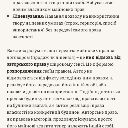
прав власності на твір іншій особі. Набувач стає
новим власником майнових прав.
Ліцензування:
Надання дозволу на використання
твору на певних умовах (строк, територія, спосіб
використання) без передачі самого права
власності.
Важливо розуміти, що передача майнових прав за
договором (продаж чи ліцензія) – це
не є відмова від
авторського права
у широкому сенсі. Це є формою
розпорядження
своїм правом. Автор не
відмовляється від факту володіння цим правом, а
реалізує його, передаючи його іншій особі, або
надаючи дозвіл на використання. Подібно до того, як
продаж будинку не є відмовою від права власності
на будинки взагалі, а є актом реалізації права
власності на конкретний будинок. Авторське право,
як правова категорія, продовжує існувати, просто
його майнові аспекти тепер належать іншій особі.