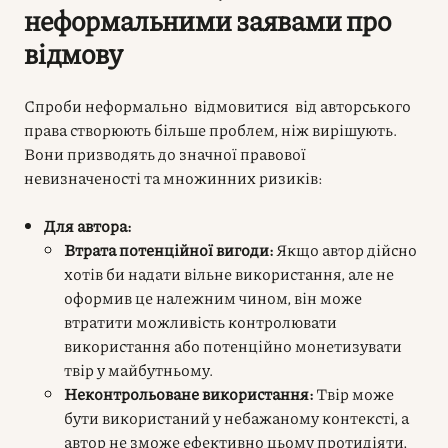
неформальними заявами про
відмову
Спроби неформально відмовитися від авторського
права створюють більше проблем, ніж вирішують.
Вони призводять до значної правової
невизначеності та множинних ризиків:
Для автора:
Втрата потенційної вигоди:
Якщо автор дійсно
хотів би надати вільне використання, але не
оформив це належним чином, він може
втратити можливість контролювати
використання або потенційно монетизувати
твір у майбутньому.
Неконтрольоване використання:
Твір може
бути використаний у небажаному контексті, а
автор не зможе ефективно цьому протидіяти,