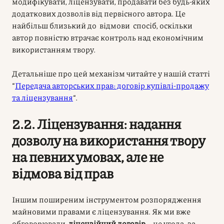
модифікувати, ліцензувати, продавати без будь-яких
додаткових дозволів від первісного автора. Це
найбільш близький до відмови спосіб, оскільки
автор повністю втрачає контроль над економічним
використанням твору.
Детальніше про цей механізм читайте у нашій статті
“
Передача авторських прав: договір купівлі-продажу
та ліцензування
“.
2.2. Ліцензування: надання
дозволу на використання твору
на певних умовах, але не
відмова від прав
Іншим поширеним інструментом розпорядження
майновими правами є ліцензування. Як ми вже
обговорювали,
ліцензійний договір
– це угода, за