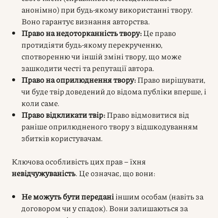
анонімно) при будь-якому використанні твору.
Воно гарантує визнання авторства.
Право на недоторканність твору:
Це право
протидіяти будь-якому перекрученню,
спотворенню чи іншій зміні твору, що може
зашкодити честі та репутації автора.
Право на оприлюднення твору:
Право вирішувати,
чи буде твір доведений до відома публіки вперше, і
коли саме.
Право відкликати твір:
Право відмовитися від
раніше оприлюдненого твору з відшкодуванням
збитків користувачам.
Ключова особливість цих прав – їхня
невідчужуваність
. Це означає, що вони:
Не можуть бути передані
іншим особам (навіть за
договором чи у спадок). Вони залишаються за