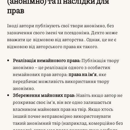
(анонімно) та її наслідки для
прав
Іноді автори публікують свої твори анонімно, без
зазначення свого імені чи псевдоніма. Дехто може
вважати це відмовою від авторства . Однак, це не є
відмовою від авторського права як такого.
Реалізація немайнового права:
Публікація твору
анонімно – це реалізація одного з особистих
немайнових прав автора:
права на ім’я
, яке
передбачає можливість використання твору
анонімно.
Збереження майнових прав:
Навіть якщо автор не
розкриває своє ім’я, він все одно залишається
власником майнових прав на твір. Якщо хтось
інший почне неправомірно використовувати
такий анонімний твір (наприклад, комерційно без
дозволу), автор має право виявити свою особу та