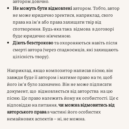
автором довічно.
Не можуть бути відмовлені
автором. Тобто, автор
не може юридично зректися, наприклад, свого
права на ім’я або права захищати твір від
спотворення. Будь-яка така відмова в договорі
буде юридично нікчемною.
Діють безстроково
та охороняються навіть після
смерті автора (через спадкоємців, які захищають
цілісність твору).
Наприклад, якщо композитор написав пісню, він
завжди буде її автором і матиме право на те, щоб
його ім’я було зазначено. Він не може підписати
документ, що відмовляється від авторства на цю
пісню. Це право належить йому як особистості. Це є
відповіддю на питання,
чи можна відмовитись від
авторського права
в частині його особистих
немайнових аспектів – ні, не можна.