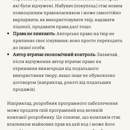
які були відчужені. Набувач (покупець) стає новим
повноцінним правовласником і може самостійно
вирішувати, як використовувати твір, надавати
ліцензії, продавати права далі тощо.
Права не зникають:
Авторське право на твір не
припиняє своє існування; воно просто переходить
до іншої особи.
Автор втрачає економічний контроль:
Зазвичай,
після відчуження автор втрачає право на
отримання винагороди від подальшого
використання твору, якщо інше не обумовлено
договором (наприклад, роялті від подальших
продажів).
Наприклад, розробник програмного забезпечення
може продати свій програмний код великій
компанії-розробнику. Це означає, що компанія стає
власником майнових прав на цей код і може його