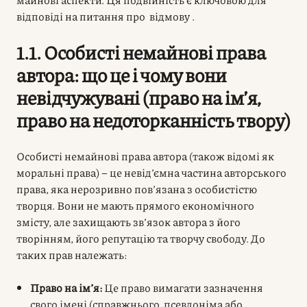
відповіді на питання про відмову .
1.1. Особисті немайнові права
автора: що це і чому вони
невідчужувані (право на ім’я,
право на недоторканність твору)
Особисті немайнові права автора (також відомі як
моральні права) – це невід’ємна частина авторського
права, яка нерозривно пов’язана з особистістю
творця. Вони не мають прямого економічного
змісту, але захищають зв’язок автора з його
творінням, його репутацію та творчу свободу. До
таких прав належать:
Право на ім’я:
Це право вимагати зазначення
свого імені (справжнього, псевдоніма або