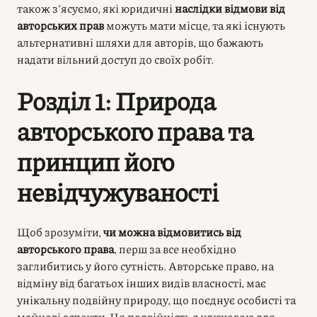
також з’ясуємо, які юридичні
наслідки відмови від
авторських прав
можуть мати місце, та які існують
альтернативні шляхи для авторів, що бажають
надати вільний доступ до своїх робіт.
Розділ 1: Природа
авторського права та
принцип його
невідчужуваності
Щоб зрозуміти,
чи можна відмовитись від
авторського права
, перш за все необхідно
заглибитись у його сутність. Авторське право, на
відміну від багатьох інших видів власності, має
унікальну подвійну природу, що поєднує особисті та
майнові аспекти. Ця подвійність є ключовою для