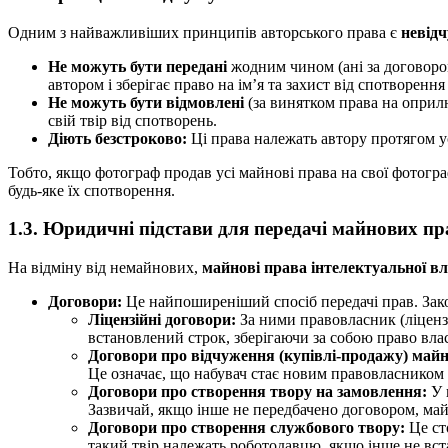
Одним з найважливіших принципів авторського права є
невід
Не можуть бути передані
жодним чином (ані за договором,
автором і зберігає право на ім’я та захист від спотворення
Не можуть бути відмовлені
(за винятком права на оприл
свій твір від спотворень.
Діють безстроково:
Ці права належать автору протягом усь
Тобто, якщо фотограф продав усі майнові права на свої фотогра
будь-яке їх спотворення.
1.3. Юридичні підстави для передачі майнових пр
На відміну від немайнових,
майнові права інтелектуальної вл
Договори:
Це найпоширеніший спосіб передачі прав. Зако
Ліцензійні договори:
За ними правовласник (ліцензі
встановлений строк, зберігаючи за собою право влас
Договори про відчуження (купівлі-продажу) май
Це означає, що набувач стає новим правовласником
Договори про створення твору на замовлення:
У 
Зазвичай, якщо інше не передбачено договором, май
Договори про створення службового твору:
Це ст
такий твір належать роботодавцю, якщо інше не вс