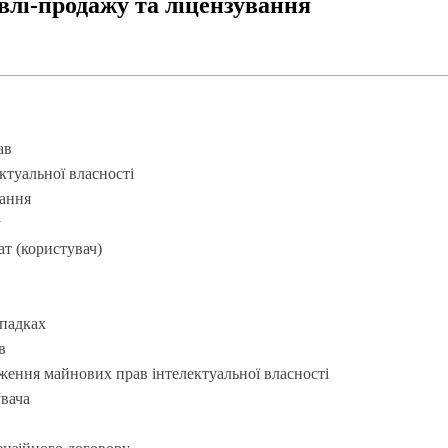
влі-продажу та ліцензування
ав
ктуальної власності
тання
у
ат (користувач)
ипадках
в
уження майнових прав інтелектуальної власності
увача