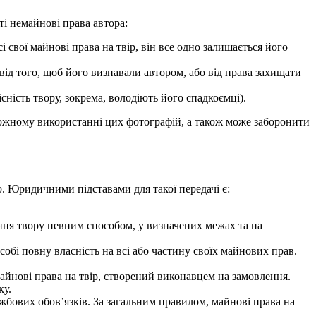
ті немайнові права автора:
 свої майнові права на твір, він все одно залишається його
ід того, щоб його визнавали автором, або від права захищати
сність твору, зокрема, володіють його спадкоємці).
 кожному використанні цих фотографій, а також може заборонити
о. Юридичними підставами для такої передачі є:
тання твору певним способом, у визначених межах та на
обі повну власність на всі або частину своїх майнових прав.
айнові права на твір, створений виконавцем на замовлення.
ку.
жбових обов’язків. За загальним правилом, майнові права на