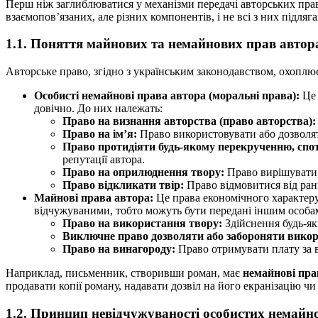
Перш ніж заглиблюватися у механізми передачі авторських прав
взаємопов’язаних, але різних компонентів, і не всі з них підляг
1.1. Поняття майнових та немайнових прав автор
Авторське право, згідно з українським законодавством, охоплює
Особисті немайнові права автора (моральні права):
Це 
довічно. До них належать:
Право на визнання авторства (право авторства):
Право на ім’я:
Право використовувати або дозволят
Право протидіяти будь-якому перекрученню, спот
репутації автора.
Право на оприлюднення твору:
Право вирішувати, 
Право відкликати твір:
Право відмовитися від ран
Майнові права автора:
Це права економічного характеру,
відчужуваними, тобто можуть бути передані іншим особа
Право на використання твору:
Здійснення будь-як
Виключне право дозволяти або забороняти вико
Право на винагороду:
Право отримувати плату за 
Наприклад, письменник, створивши роман, має
немайнові пра
продавати копії роману, надавати дозвіл на його екранізацію чи
1.2. Принцип невідчужуваності особистих немайн