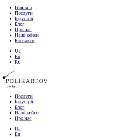
Головна
Послуги
Індустрії
Блог
Про нас
Наші кейси
Контакти
Ua
En
Ru
Послуги
Індустрії
Блог
Наші кейси
Про нас
Ua
En