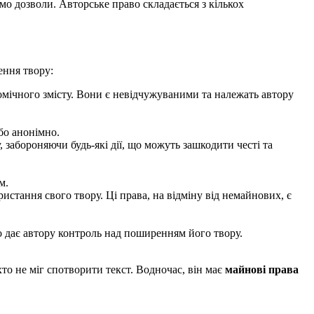
мо дозволи. Авторське право складається з кількох
ення твору:
омічного змісту. Вони є невідчужуваними та належать автору
бо анонімно.
 забороняючи будь-які дії, що можуть зашкодити честі та
м.
стання свого твору. Ці права, на відміну від немайнових, є
 дає автору контроль над поширенням його твору.
хто не міг спотворити текст. Водночас, він має
майнові права