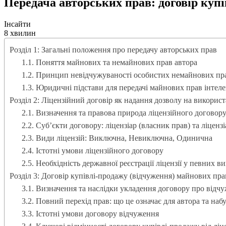
Передача авторських прав: договір купі
Інсайти
8 хвилин
Розділ 1: Загальні положення про передачу авторських прав
1.1. Поняття майнових та немайнових прав автора
1.2. Принцип невідчужуваності особистих немайнових пр
1.3. Юридичні підстави для передачі майнових прав інтеле
Розділ 2: Ліцензійний договір як надання дозволу на викорис
2.1. Визначення та правова природа ліцензійного договор
2.2. Суб’єкти договору: ліцензіар (власник прав) та ліцензі
2.3. Види ліцензій: Виключна, Невиключна, Одинична
2.4. Істотні умови ліцензійного договору
2.5. Необхідність державної реєстрації ліцензії у певних в
Розділ 3: Договір купівлі-продажу (відчуження) майнових пра
3.1. Визначення та наслідки укладення договору про відч
3.2. Повний перехід прав: що це означає для автора та наб
3.3. Істотні умови договору відчуження