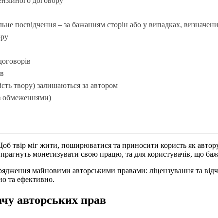
цензійного договору
льне посвідчення – за бажанням сторін або у випадках, визначен
ору
договорів
ав
ність твору) залишаються за автором
 з обмеженнями)
Щоб твір міг жити, поширюватися та приносити користь як автору,
і прагнуть монетизувати свою працю, та для користувачів, що ба
орядження майновими авторськими правами: ліцензування та відч
о та ефективно.
ачу авторських прав