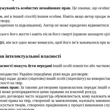
чужуваність особистих немайнових прав
. Це означає, що особис
 ані в інший спосіб) іншим особам. Навіть якщо автор продає всі
 твору.
юднення та відкликання). Автор не може юридично відмовитися в
ого його життя і навіть після його смерті (правом захищати цілі
фії, він все одно може вимагати, щоб його ім’я зазначалося при
ав інтелектуальної власності
асності можуть бути передані
іншій особі повністю або частков
нодавство України передбачає різні види договорів:
ар) надає дозвіл (ліцензію) іншій особі (ліцензіату) на викорис
ності на твір.
нових прав:
За такими договорами правовласник передає іншій ос
 і може розпоряджатися цими правами на власний розсуд.
цих договорах часто заздалегідь обумовлюється, кому належать м
нові права на твір, створений за замовленням, належать замовни
осується творів, створених працівником у процесі виконання слу
тановлено договором.