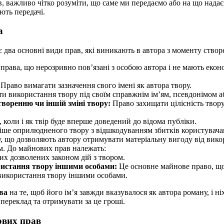
, важливо чітко розуміти, що саме ми передаємо або на що надає
ають передачі.
а
 два основні види прав, які виникають в автора з моменту створ
права, що нерозривно пов’язані з особою автора і не мають екон
Право вимагати зазначення свого імені як автора твору.
и використання твору під своїм справжнім ім’ям, псевдонімом а
воренню чи іншій зміні твору:
Право захищати цілісність твору,
коли і як твір буде вперше доведений до відома публіки.
іше оприлюдненого твору з відшкодуванням збитків користувача
 що дозволяють автору отримувати матеріальну вигоду від викори
м. До майнових прав належать:
их дозволених законом дій з твором.
ристання твору іншими особами:
Це основне майнове право, що
використання твору іншими особами.
ва
на те, щоб його ім’я завжди вказувалося як автора роману, і ні
 переклад та отримувати за це гроші.
ових прав