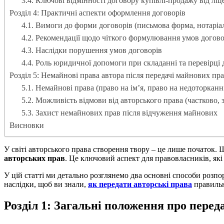
3.4. Ключові відмінності договору купівлі-продажу від лі
Розділ 4: Практичні аспекти оформлення договорів
4.1. Вимоги до форми договорів (письмова форма, нотаріа
4.2. Рекомендації щодо чіткого формулювання умов догов
4.3. Наслідки порушення умов договорів
4.4. Роль юридичної допомоги при складанні та перевірці 
Розділ 5: Немайнові права автора після передачі майнових пр
5.1. Немайнові права (право на ім’я, право на недоторкан
5.2. Можливість відмови від авторського права (частково,
5.3. Захист немайнових прав після відчуження майнових
Висновки
У світі авторського права створення твору – це лише початок. 
авторських прав
. Це ключовий аспект для правовласників, як
У цій статті ми детально розглянемо два основні способи розп
наслідки, щоб ви знали,
як передати авторські права
правильн
Розділ 1: Загальні положення про перед