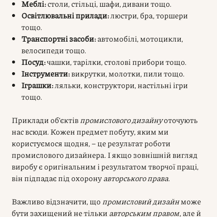
Меблі:
столи, стільці, шафи, дивани тощо.
Освітлювальні прилади:
люстри, бра, торшери
тощо.
Транспортні засоби:
автомобілі, мотоцикли,
велосипеди тощо.
Посуд:
чашки, тарілки, столові прибори тощо.
Інструменти:
викрутки, молотки, пили тощо.
Іграшки:
ляльки, конструктори, настільні ігри
тощо.
Приклади об’єктів
промислового дизайну
оточують
нас всюди. Кожен предмет побуту, яким ми
користуємося щодня, – це результат роботи
промислового дизайнера. І якщо зовнішній вигляд
виробу є оригінальним і результатом творчої праці,
він підпадає під охорону
авторського права
.
Важливо відзначити, що
промисловий дизайн
може
бути захищений не тільки
авторським правом
, але й