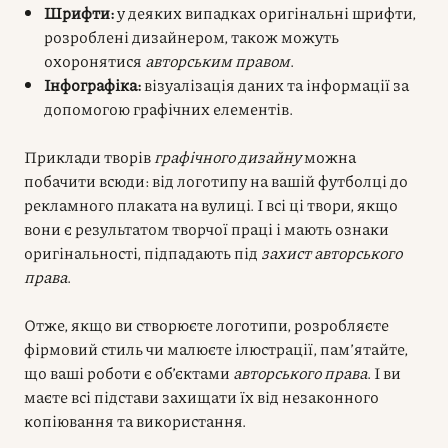
Шрифти:
у деяких випадках оригінальні шрифти,
розроблені дизайнером, також можуть
охоронятися
авторським правом
.
Інфографіка:
візуалізація даних та інформації за
допомогою графічних елементів.
Приклади творів
графічного дизайну
можна
побачити всюди: від логотипу на вашій футболці до
рекламного плаката на вулиці. І всі ці твори, якщо
вони є результатом творчої праці і мають ознаки
оригінальності, підпадають під
захист авторського
права
.
Отже, якщо ви створюєте логотипи, розробляєте
фірмовий стиль чи малюєте ілюстрації, пам’ятайте,
що ваші роботи є об’єктами
авторського права
. І ви
маєте всі підстави захищати їх від незаконного
копіювання та використання.