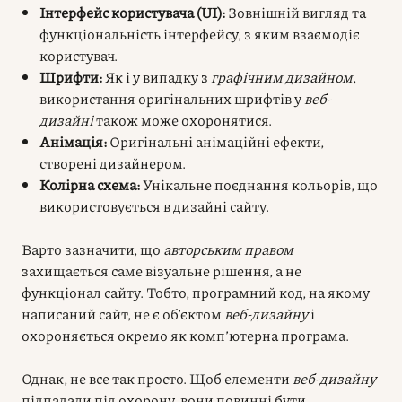
Інтерфейс користувача (UI):
Зовнішній вигляд та
функціональність інтерфейсу, з яким взаємодіє
користувач.
Шрифти:
Як і у випадку з
графічним дизайном
,
використання оригінальних шрифтів у
веб-
дизайні
також може охоронятися.
Анімація:
Оригінальні анімаційні ефекти,
створені дизайнером.
Колірна схема:
Унікальне поєднання кольорів, що
використовується в дизайні сайту.
Варто зазначити, що
авторським правом
захищається саме візуальне рішення, а не
функціонал сайту. Тобто, програмний код, на якому
написаний сайт, не є об’єктом
веб-дизайну
і
охороняється окремо як комп’ютерна програма.
Однак, не все так просто. Щоб елементи
веб-дизайну
підпадали під охорону, вони повинні бути