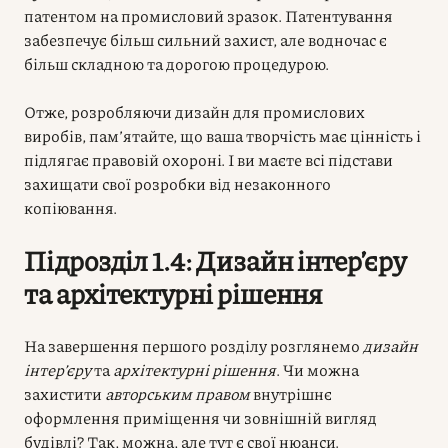
патентом на промисловий зразок. Патентування
забезпечує більш сильний захист, але водночас є
більш складною та дорогою процедурою.
Отже, розробляючи дизайн для промислових
виробів, пам’ятайте, що ваша творчість має цінність і
підлягає правовій охороні. І ви маєте всі підстави
захищати свої розробки від незаконного
копіювання.
Підрозділ 1.4: Дизайн інтер’єру
та архітектурні рішення
На завершення першого розділу розглянемо
дизайн
інтер’єру
та
архітектурні рішення
. Чи можна
захистити
авторським правом
внутрішнє
оформлення приміщення чи зовнішній вигляд
будівлі? Так, можна, але тут є свої нюанси.