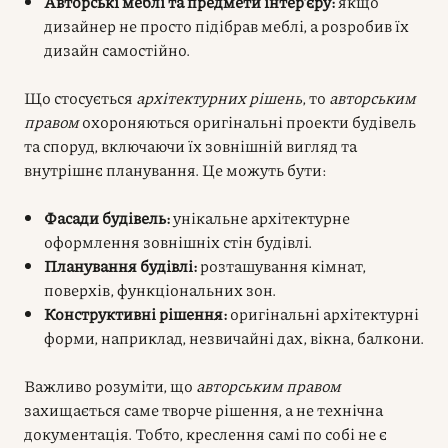
Авторські меблі та предмети інтер’єру:
якщо
дизайнер не просто підібрав меблі, а розробив їх
дизайн самостійно.
Що стосується
архітектурних рішень
, то
авторським
правом
охороняються оригінальні проекти будівель
та споруд, включаючи їх зовнішній вигляд та
внутрішнє планування. Це можуть бути:
Фасади будівель:
унікальне архітектурне
оформлення зовнішніх стін будівлі.
Планування будівлі:
розташування кімнат,
поверхів, функціональних зон.
Конструктивні рішення:
оригінальні архітектурні
форми, наприклад, незвичайні дах, вікна, балкони.
Важливо розуміти, що
авторським правом
захищається саме творче рішення, а не технічна
документація. Тобто, креслення самі по собі не є