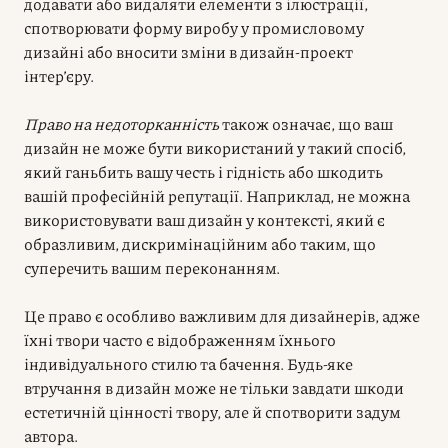
додавати або видаляти елементи з ілюстрації,
спотворювати форму виробу у промисловому
дизайні або вносити зміни в дизайн-проект
інтер’єру.
Право на недоторканність
також означає, що ваш
дизайн не може бути використаний у такий спосіб,
який ганьбить вашу честь і гідність або шкодить
вашій професійній репутації. Наприклад, не можна
використовувати ваш дизайн у контексті, який є
образливим, дискримінаційним або таким, що
суперечить вашим переконанням.
Це право є особливо важливим для дизайнерів, адже
їхні твори часто є відображенням їхнього
індивідуального стилю та бачення. Будь-яке
втручання в дизайн може не тільки завдати шкоди
естетичній цінності твору, але й спотворити задум
автора.