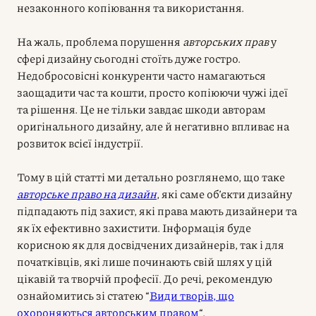
незаконного копіювання та використання.
На жаль, проблема порушення
авторських прав
у
сфері дизайну сьогодні стоїть дуже гостро.
Недобросовісні конкуренти часто намагаються
заощадити час та кошти, просто копіюючи чужі ідеї
та рішення. Це не тільки завдає шкоди авторам
оригінального дизайну, але й негативно впливає на
розвиток всієї індустрії.
Тому в цій статті ми детально розглянемо, що таке
авторське право на дизайн
, які саме об’єкти дизайну
підпадають під захист, які права мають дизайнери та
як їх ефективно захистити. Інформація буде
корисною як для досвідчених дизайнерів, так і для
початківців, які лише починають свій шлях у цій
цікавій та творчій професії. До речі, рекомендую
ознайомитись зі статею “
Види творів, що
охороняються авторським правом
“.