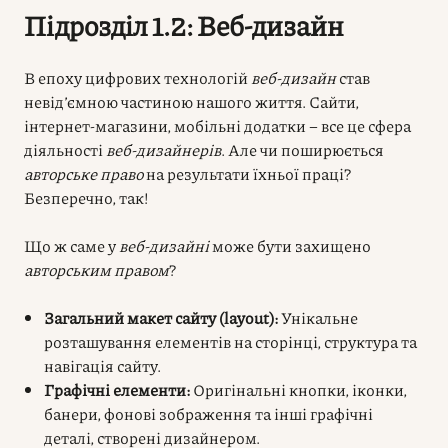
Підрозділ 1.2: Веб-дизайн
В епоху цифрових технологій
веб-дизайн
став
невід’ємною частиною нашого життя. Сайти,
інтернет-магазини, мобільні додатки – все це сфера
діяльності
веб-дизайнерів
. Але чи поширюється
авторське право
на результати їхньої праці?
Безперечно, так!
Що ж саме у
веб-дизайні
може бути захищено
авторським правом
?
Загальний макет сайту (layout):
Унікальне
розташування елементів на сторінці, структура та
навігація сайту.
Графічні елементи:
Оригінальні кнопки, іконки,
банери, фонові зображення та інші графічні
деталі, створені дизайнером.