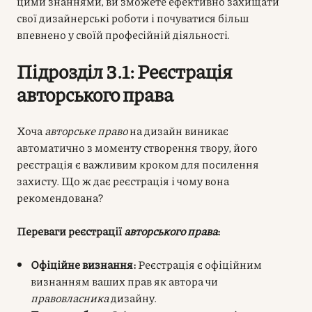
цими знаннями, ви зможете ефективно захищати
свої дизайнерські роботи і почуватися більш
впевнено у своїй професійній діяльності.
Підрозділ 3.1: Реєстрація
авторського права
Хоча
авторське право
на дизайн виникає
автоматично з моменту створення твору, його
реєстрація є важливим кроком для посилення
захисту. Що ж дає реєстрація і чому вона
рекомендована?
Переваги реєстрації
авторського права
:
Офіційне визнання:
Реєстрація є офіційним
визнанням ваших прав як автора чи
правовласника
дизайну.