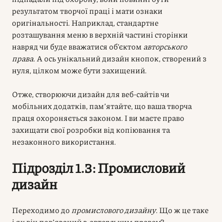
результатом творчої праці і мати ознаки
оригінальності. Наприклад, стандартне
розташування меню в верхній частині сторінки
навряд чи буде вважатися об’єктом
авторського
права
. А ось унікальний дизайн кнопок, створений з
нуля, цілком може бути захищений.
Отже, створюючи дизайн для веб-сайтів чи
мобільних додатків, пам’ятайте, що ваша творча
праця охороняється законом. І ви маєте право
захищати свої розробки від копіювання та
незаконного використання.
Підрозділ 1.3: Промисловий
дизайн
Переходимо до
промислового дизайну
. Що ж це таке
і як він пов’язаний з
авторським правом
?