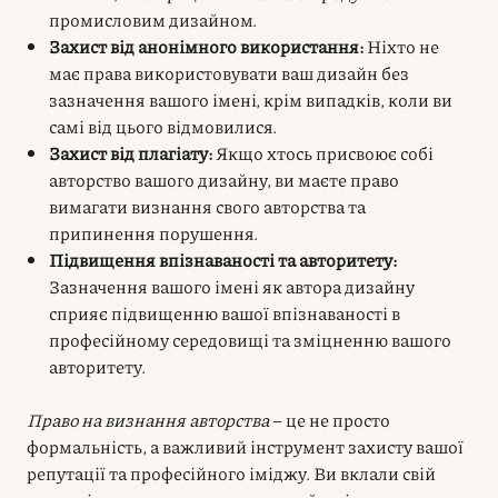
промисловим дизайном.
Захист від анонімного використання:
Ніхто не
має права використовувати ваш дизайн без
зазначення вашого імені, крім випадків, коли ви
самі від цього відмовилися.
Захист від плагіату:
Якщо хтось присвоює собі
авторство вашого дизайну, ви маєте право
вимагати визнання свого авторства та
припинення порушення.
Підвищення впізнаваності та авторитету:
Зазначення вашого імені як автора дизайну
сприяє підвищенню вашої впізнаваності в
професійному середовищі та зміцненню вашого
авторитету.
Право на визнання авторства
– це не просто
формальність, а важливий інструмент захисту вашої
репутації та професійного іміджу. Ви вклали свій