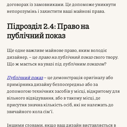
договорах із замовниками. Це допоможе уникнути
непорозумінь і захистити ваші майнові права.
Підрозділ 2.4: Право на
публічний показ
Ще одне важливе майнове право, яким володіє
дизайнер, – це
право на публічний показ
свого твору.
Що ж мається на увазі під
публічним показом
?
Публічний показ
– це демонстрація оригіналу або
примірника дизайну безпосередньо або за
допомогою технічних засобів у місці, відкритому для
вільного відвідування, або в такому місці, де
присутня значна кількість осіб, які не належать до
звичайного кола сім’ї.
Іншими словами, якщо ваш дизайн виставляється в