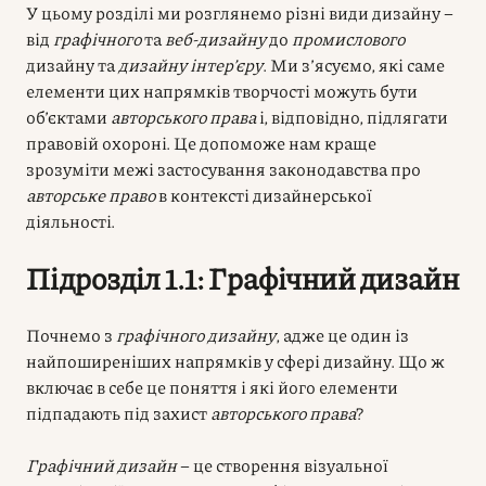
У цьому розділі ми розглянемо різні види дизайну –
від
графічного
та
веб-дизайну
до
промислового
дизайну та
дизайну інтер’єру
. Ми з’ясуємо, які саме
елементи цих напрямків творчості можуть бути
об’єктами
авторського права
і, відповідно, підлягати
правовій охороні. Це допоможе нам краще
зрозуміти межі застосування законодавства про
авторське право
в контексті дизайнерської
діяльності.
Підрозділ 1.1: Графічний дизайн
Почнемо з
графічного дизайну
, адже це один із
найпоширеніших напрямків у сфері дизайну. Що ж
включає в себе це поняття і які його елементи
підпадають під захист
авторського права
?
Графічний дизайн
– це створення візуальної