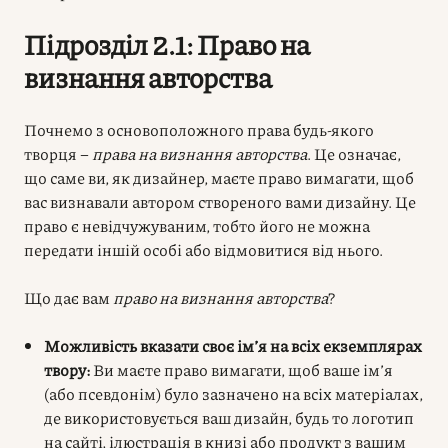
Підрозділ 2.1: Право на
визнання авторства
Почнемо з основоположного права будь-якого
творця –
права на визнання авторства
. Це означає,
що саме ви, як дизайнер, маєте право вимагати, щоб
вас визнавали автором створеного вами дизайну. Це
право є невідчужуваним, тобто його не можна
передати іншій особі або відмовитися від нього.
Що дає вам
право на визнання авторства
?
Можливість вказати своє ім’я на всіх екземплярах
твору:
Ви маєте право вимагати, щоб ваше ім’я
(або псевдонім) було зазначено на всіх матеріалах,
де використовується ваш дизайн, будь то логотип
на сайті, ілюстрація в книзі або продукт з вашим