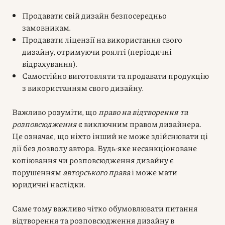
Продавати свій дизайн безпосередньо
замовникам.
Продавати ліцензії на використання свого
дизайну, отримуючи роялті (періодичні
відрахування).
Самостійно виготовляти та продавати продукцію
з використанням свого дизайну.
Важливо розуміти, що
право на відтворення та
розповсюдження
є виключним правом дизайнера.
Це означає, що ніхто інший не може здійснювати ці
дії без дозволу автора. Будь-яке несанкціоноване
копіювання чи розповсюдження дизайну є
порушенням
авторського права
і може мати
юридичні наслідки.
Саме тому важливо чітко обумовлювати питання
відтворення та розповсюдження дизайну в