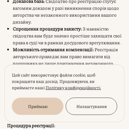
Доказова база:
Свідоцтво про реєстрацію слугує
вагомим доказом у разі виникнення спорів щодо
авторства чи незаконного використання вашого
дизайну.
Спрощення процедури захисту:
З наявністю
свідоцтва вам буде значно простіше захищати свої
права в суді чи в рамках досудового врегулювання.
Можливість отримання компенсації:
Реєстрація
авторського права
дає вам право вимагати від
порушника не лише припинення незаконного
використання дизайну, але й виплати грошової
Цей сайт використовує файли cookie, щоб
компенсації.
покращити ваш досвід. Продовжуючи, ви
Діє на території інших країн:
Реєстрація в Україні
приймаєте наші
Політику конфіденційності.
визнається в країнах-учасницях Бернської
конвенції про охорону літературних і художніх
творів, що спрощує захист ваших прав за
Приймаю
Налаштування
кордоном.
Процедура реєстрації: