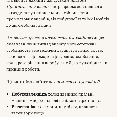
Промисловий дизайн
– це розробка зовнішнього
вигляду та функціональних особливостей
промислових виробів, від побутової техніки і меблів
до автомобілів і літаків.
Авторське право
на
промисловий дизайн
захищає
саме зовнішній вигляд виробу, його естетичні
особливості, а не технічні характеристики. Тобто,
захищається форма, конфігурація, оздоблення,
кольорове рішення виробу, а не його функціонал чи
принцип роботи.
Що може бути об’єктом
промислового дизайну
?
Побутова техніка:
холодильники, пральні
машини, мікрохвильові печі, кавоварки тощо.
Електроніка:
телефони, ноутбуки, планшети,
телевізори тощо.