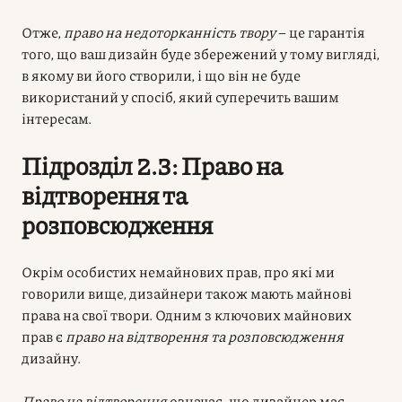
Отже,
право на недоторканність твору
– це гарантія
того, що ваш дизайн буде збережений у тому вигляді,
в якому ви його створили, і що він не буде
використаний у спосіб, який суперечить вашим
інтересам.
Підрозділ 2.3: Право на
відтворення та
розповсюдження
Окрім особистих немайнових прав, про які ми
говорили вище, дизайнери також мають майнові
права на свої твори. Одним з ключових майнових
прав є
право на відтворення та розповсюдження
дизайну.
Право на відтворення
означає, що дизайнер має