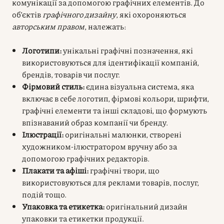
комунікації за допомогою графічних елементів. До
об’єктів
графічного дизайну
, які охороняються
авторським правом
, належать:
Логотипи:
унікальні графічні позначення, які
використовуються для ідентифікації компаній,
брендів, товарів чи послуг.
Фірмовий стиль:
єдина візуальна система, яка
включає в себе логотип, фірмові кольори, шрифти,
графічні елементи та інші складові, що формують
впізнаваний образ компанії чи бренду.
Ілюстрації:
оригінальні малюнки, створені
художником-ілюстратором вручну або за
допомогою графічних редакторів.
Плакати та афіші:
графічні твори, що
використовуються для реклами товарів, послуг,
подій тощо.
Упаковка та етикетка:
оригінальний дизайн
упаковки та етикетки продукції.