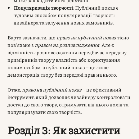
може зашкодити його репутації.
Популяризація творчості:
Публічний показ є
чудовим способом популяризації творчості
дизайнера та залучення нових замовників.
Варто зазначити, що
право на публічний показ
тісно
пов’язане з
правом на розповсюдження
. Але є
відмінність: розповсюдження передбачає передачу
примірників твору у власність або користування
іншим особам, а публічний показ – це лише
демонстрація твору без передачі прав на нього.
Отже,
право на публічний показ
– це ефективний
інструмент, який дозволяє дизайнеру контролювати
доступ до свого твору, отримувати від цього дохід та
популяризувати свою творчість.
Розділ 3: Як захистити