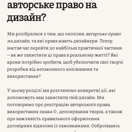
авторське право на
дизайн?
Ми розібралися з тим, що охоплює
авторське право
на дизайн
, та які права мають дизайнери. Тепер
настав час перейти до найбільш практичної частини
– як же захистити ці права в реальному житті? Які
кроки потрібно зробити, щоб убезпечити свої творчі
розробки від незаконного копіювання та
використання?
У цьому розділі ми розглянемо конкретні дії, які
допоможуть вам захистити свій дизайн. Ми
поговоримо про реєстрацію
авторського права
,
використання знака ©, депонування творів, а також
про важливість правильного оформлення
договірних відносин із замовниками. Озброївшись