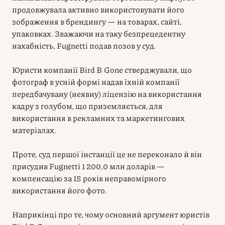
продовжувала активно використовувати його
зображення в брендингу — на товарах, сайті,
упаковках. Зважаючи на таку безпрецедентну
нахабність, Fugnetti подав позов у суд.
Юристи компанії Bird B Gone стверджували, що
фотограф в усній формі надав їхній компанії
передбачувану (неявну) ліцензію на використання
кадру з голубом, що приземляється, для
використання в рекламних та маркетингових
матеріалах.
Проте, суд першої інстанції це не переконало й він
присудив Fugnetti 1 200,0 млн доларів —
компенсацію за 15 років неправомірного
використання його фото.
Наприкінці про те, чому основний аргумент юристів