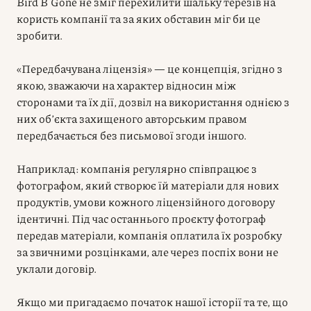
Bird B Gone не зміг перехилити шальку терезів на
користь компанії та за яких обставин міг би це
зробити.
«Передбачувана ліцензія» — це концепція, згідно з
якою, зважаючи на характер відносин між
сторонами та їх дії, дозвіл на використання однією з
них обʼєкта захищеного авторським правом
передбачається без письмової згоди іншого.
Наприклад: компанія регулярно співпрацює з
фотографом, який створює їй матеріали для нових
продуктів, умови кожного ліцензійного договору
ідентичні. Під час останнього проєкту фотограф
передав матеріали, компанія оплатила їх розробку
за звичними розцінками, але через поспіх вони не
уклали договір.
Якщо ми пригадаємо початок нашої історії та те, що