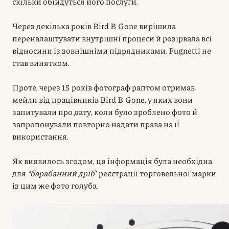
скільки обійдуться його послуги.
Через декілька років Bird B Gone вирішила
переналаштувати внутрішні процеси й розірвала всі
відносини із зовнішніми підрядниками. Fugnetti не
став винятком.
Проте, через 15 років фотограф раптом отримав
мейли від працівників Bird B Gone, у яких вони
запитували про дату, коли було зроблено фото й
запропонували повторно надати права на її
використання.
Як виявилось згодом, ця інформація була необхідна
для
*барабанний дріб*
реєстрації торговельної марки
із цим же фото голуба.