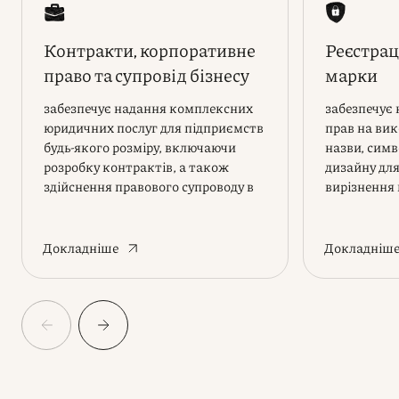
Контракти, корпоративне
Реєстрац
право та супровід бізнесу
марки
забезпечує надання комплексних
забезпечує
юридичних послуг для підприємств
прав на вик
будь-якого розміру, включаючи
назви, симв
розробку контрактів, а також
дизайну для
здійснення правового супроводу в
вирізнення 
сфері корпоративного права
Докладніше
Докладніш