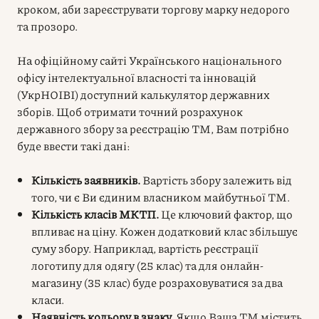
кроком, аби зареєструвати торгову марку недорого
та прозоро.
На офіційному сайті Українського національного
офісу інтелектуальної власності та інновацій
(УкрНОІВІ) доступний калькулятор державних
зборів. Щоб отримати точний розрахунок
державного збору за реєстрацію ТМ, Вам потрібно
буде ввести такі дані:
Кількість заявників.
Вартість збору залежить від
того, чи є Ви єдиним власником майбутньої ТМ.
Кількість класів МКТП.
Це ключовий фактор, що
впливає на ціну. Кожен додатковий клас збільшує
суму збору. Наприклад, вартість реєстрації
логотипу для одягу (25 клас) та для онлайн-
магазину (35 клас) буде розраховуватися за два
класи.
Наявність кольору в знаку.
Якщо Ваша ТМ містить