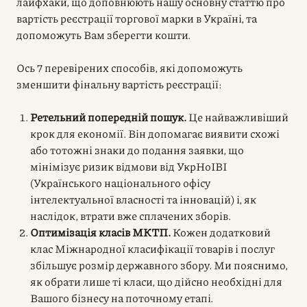
лайфхаки, що доповнюють нашу основну статтю про
вартість реєстрації торгової марки в Україні, та
допоможуть Вам зберегти кошти.
Ось 7 перевірених способів, які допоможуть
зменшити фінальну вартість реєстрації:
Ретельний попередній пошук.
Це найважливіший
крок для економії. Він допомагає виявити схожі
або тотожні знаки до подання заявки, що
мінімізує ризик відмови від УкрНоІВІ
(Українського національного офісу
інтелектуальної власності та інновацій) і, як
наслідок, втрати вже сплачених зборів.
Оптимізація класів МКТП.
Кожен додатковий
клас Міжнародної класифікації товарів і послуг
збільшує розмір державного збору. Ми пояснимо,
як обрати лише ті класи, що дійсно необхідні для
Вашого бізнесу на поточному етапі.