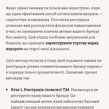
Якщо прямі знижки та пільги вам недоступні, існує
ще один ефективний спосіб оптимізувати витрати —
стратегічне планування. Поетапна реєстрація
дозволяє вам розподілити фінансове навантаження
в часі, не залишаючи ключові активи вашого бренду
без захисту. Цей підхід особливо актуальний для
бізнесів, що прагнуть
зареєструвати торгову марку
недорого
на старті своєї діяльності.
Суть методу полягає в тому, щоб подавати заявки на
реєстрацію різних елементів вашого бренду окремо і
в порядку їхньої пріоритетності. Зазвичай, процес
виглядає так:
Етап 1: Реєстрація словесної ТМ.
Насамперед ви
реєструєте назву вашого бренду. Це
найважливіший актив, який забезпечує базовий
захист і не дає конкурентам використовувати