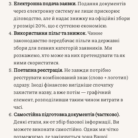
Електронна подача заявки.
Подання документів
через електронну систему не лише прискорює
діловодство, але й надає знижку на офіційні збори
у розмірі 20%, що є суттєвою економією.
Використання пільг та знижок.
Чинне
законодавство передбачає пільги на державні
збори для певних категорій заявників. Ми
розкажемо, хто може на них претендувати та як
ними скористатися.
Поетапна реєстрація.
Не завжди потрібно
реєструвати комбінований знак (слово + логотип)
одразу. Іноді фінансово вигідніше спочатку
захистити назву, а вже потім — графічний
елемент, розподіливши таким чином витрати в
часі.
Самостійна підготовка документів (частково).
Деякі етапи, як-от збір базової інформації, Ви
можете виконати самостійно. Однак ми чітко
розмежуємо, де закінчується зона Вашої