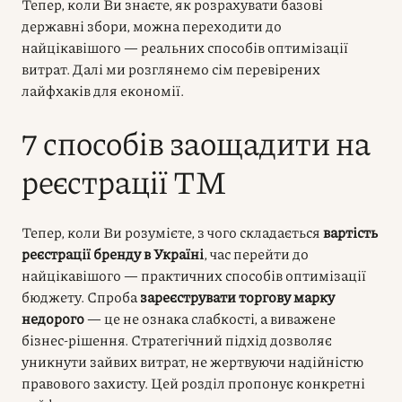
Тепер, коли Ви знаєте, як розрахувати базові
державні збори, можна переходити до
найцікавішого — реальних способів оптимізації
витрат. Далі ми розглянемо сім перевірених
лайфхаків для економії.
7 способів заощадити на
реєстрації ТМ
Тепер, коли Ви розумієте, з чого складається
вартість
реєстрації бренду в Україні
, час перейти до
найцікавішого — практичних способів оптимізації
бюджету. Спроба
зареєструвати торгову марку
недорого
— це не ознака слабкості, а виважене
бізнес-рішення. Стратегічний підхід дозволяє
уникнути зайвих витрат, не жертвуючи надійністю
правового захисту. Цей розділ пропонує конкретні