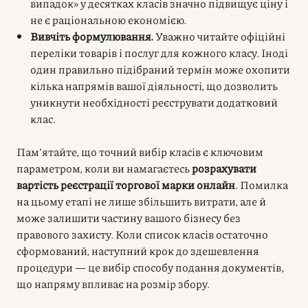
випадок» у десятках класів значно підвищує ціну і
не є раціональною економією.
Вивчіть формулювання.
Уважно читайте офіційні
переліки товарів і послуг для кожного класу. Іноді
один правильно підібраний термін може охопити
кілька напрямів вашої діяльності, що дозволить
уникнути необхідності реєструвати додатковий
клас.
Пам’ятайте, що точний вибір класів є ключовим
параметром, коли ви намагаєтесь
розрахувати
вартість реєстрації торгової марки онлайн
. Помилка
на цьому етапі не лише збільшить витрати, але й
може залишити частину вашого бізнесу без
правового захисту. Коли список класів остаточно
сформований, наступний крок до здешевлення
процедури — це вибір способу подання документів,
що напряму впливає на розмір збору.