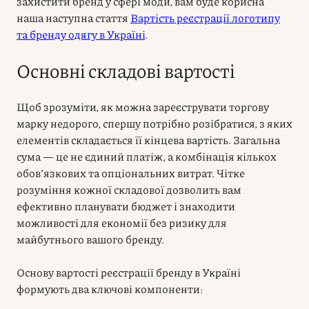
захистити бренд у сфері моди, вам буде корисна
наша наступна стаття
Вартість реєстрації логотипу
та бренду одягу в Україні
.
Основні складові вартості
Щоб зрозуміти, як можна зареєструвати торгову
марку недорого, спершу потрібно розібратися, з яких
елементів складається її кінцева вартість. Загальна
сума — це не єдиний платіж, а комбінація кількох
обов’язкових та опціональних витрат. Чітке
розуміння кожної складової дозволить вам
ефективно планувати бюджет і знаходити
можливості для економії без ризику для
майбутнього вашого бренду.
Основу вартості реєстрації бренду в Україні
формують два ключові компоненти: