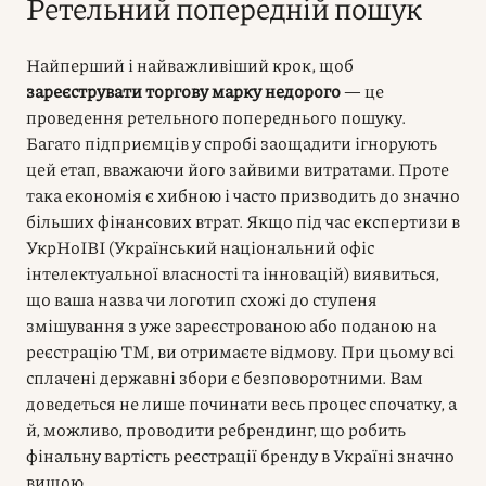
Ретельний попередній пошук
Найперший і найважливіший крок, щоб
зареєструвати торгову марку недорого
— це
проведення ретельного попереднього пошуку.
Багато підприємців у спробі заощадити ігнорують
цей етап, вважаючи його зайвими витратами. Проте
така економія є хибною і часто призводить до значно
більших фінансових втрат. Якщо під час експертизи в
УкрНоІВІ (Український національний офіс
інтелектуальної власності та інновацій) виявиться,
що ваша назва чи логотип схожі до ступеня
змішування з уже зареєстрованою або поданою на
реєстрацію ТМ, ви отримаєте відмову. При цьому всі
сплачені державні збори є безповоротними. Вам
доведеться не лише починати весь процес спочатку, а
й, можливо, проводити ребрендинг, що робить
фінальну вартість реєстрації бренду в Україні значно
вищою.