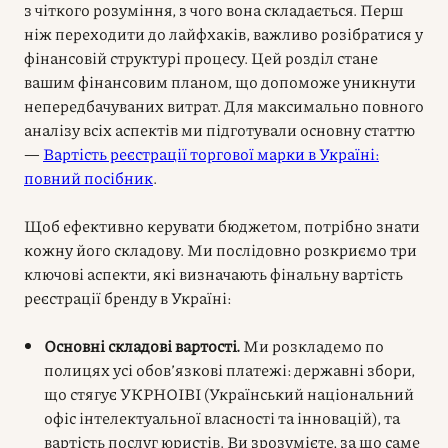
з чіткого розуміння, з чого вона складається. Перш
ніж переходити до лайфхаків, важливо розібратися у
фінансовій структурі процесу. Цей розділ стане
вашим фінансовим планом, що допоможе уникнути
непередбачуваних витрат. Для максимально повного
аналізу всіх аспектів ми підготували основну статтю
—
Вартість реєстрації торгової марки в Україні:
повний посібник
.
Щоб ефективно керувати бюджетом, потрібно знати
кожну його складову. Ми послідовно розкриємо три
ключові аспекти, які визначають фінальну вартість
реєстрації бренду в Україні:
Основні складові вартості.
Ми розкладемо по
полицях усі обов’язкові платежі: державні збори,
що стягує УКРНОІВІ (Український національний
офіс інтелектуальної власності та інновацій), та
вартість послуг юристів. Ви зрозумієте, за що саме