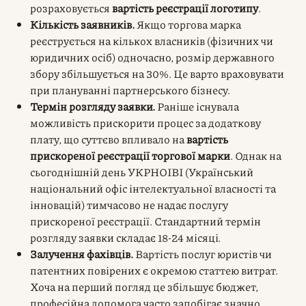
розраховується
вартість реєстрації логотипу
.
Кількість заявників.
Якщо торгова марка
реєструється на кількох власників (фізичних чи
юридичних осіб) одночасно, розмір державного
збору збільшується на 30%. Це варто враховувати
при плануванні партнерського бізнесу.
Термін розгляду заявки.
Раніше існувала
можливість прискорити процес за додаткову
плату, що суттєво впливало на
вартість
прискореної реєстрації торгової марки
. Однак на
сьогоднішній день УКРНОІВІ (Український
національний офіс інтелектуальної власності та
інновацій) тимчасово не надає послугу
прискореної реєстрації. Стандартний термін
розгляду заявки складає 18-24 місяці.
Залучення фахівців.
Вартість послуг юристів чи
патентних повірених є окремою статтею витрат.
Хоча на перший погляд це збільшує бюджет,
професійна допомога часто запобігає значно