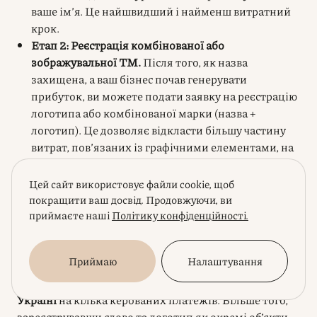
ваше ім’я. Це найшвидший і найменш витратний
крок.
Етап 2: Реєстрація комбінованої або
зображувальної ТМ.
Після того, як назва
захищена, а ваш бізнес почав генерувати
прибуток, ви можете подати заявку на реєстрацію
логотипа або комбінованої марки (назва +
логотип). Це дозволяє відкласти більшу частину
витрат, пов’язаних із графічними елементами, на
пізніший термін.
Цей сайт використовує файли cookie, щоб
Такий підхід є фінансово вигідним для стартапів з
покращити ваш досвід. Продовжуючи, ви
обмеженим бюджетом або для брендів, чия
приймаєте наші
Політику конфіденційності.
візуальна айдентика ще перебуває на стадії
розробки. Замість того, щоб одразу інвестувати
Приймаю
Налаштування
значну суму в повну реєстрацію, ви можете
розподілити загальну
вартість реєстрації бренду в
Україні
на кілька керованих платежів. Більше того,
зареєструвавши слово та логотип як окремі об’єкти,