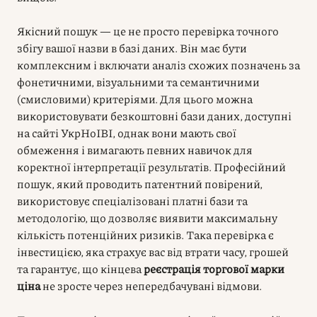
Якісний пошук — це не просто перевірка точного
збігу вашої назви в базі даних. Він має бути
комплексним і включати аналіз схожих позначень за
фонетичними, візуальними та семантичними
(смисловими) критеріями. Для цього можна
використовувати безкоштовні бази даних, доступні
на сайті УкрНоІВІ, однак вони мають свої
обмеження і вимагають певних навичок для
коректної інтерпретації результатів. Професійний
пошук, який проводить патентний повірений,
використовує спеціалізовані платні бази та
методологію, що дозволяє виявити максимальну
кількість потенційних ризиків. Така перевірка є
інвестицією, яка страхує вас від втрати часу, грошей
та гарантує, що кінцева
реєстрація торгової марки
ціна
не зросте через непередбачувані відмови.