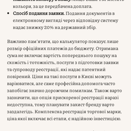
кольори, за це передбачена доплата.
Спосіб подання заявки.
Подання документів в
електронному вигляді через відповідну систему
надає знижку 20% на державний збір.
Важливо пам’ятати, що калькулятор показує лише
розмір офіційних платежів до бюджету. Отримана
сума не включає вартість попереднього пошуку на
схожість і тотожність, послуги з підготовки заявки
та супроводу реєстрації, які надає патентний
повірений. Ціни на такі послуги в Києві можуть
варіюватися, але саме професійна допомога часто
запобігає значно дорожчим помилкам. Також варто
зазначити, що опція прискореної реєстрації наразі
недоступна, тому планувати захист бренду варто
заздалегідь. Комплексна реєстрація торгової марки,
ціна якої включає всі етапи, є надійною інвестицією.