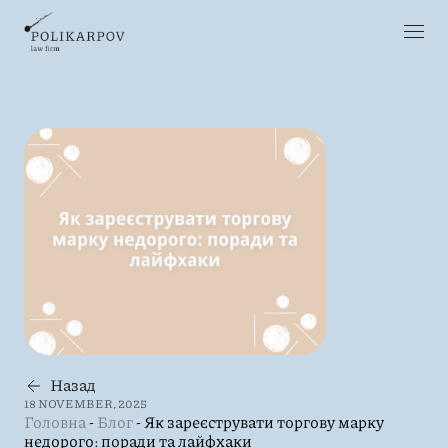
Назад
18 NOVEMBER, 2025
Головна
-
Блог
-
Як зареєструвати торгову марку
недорого: поради та лайфхаки