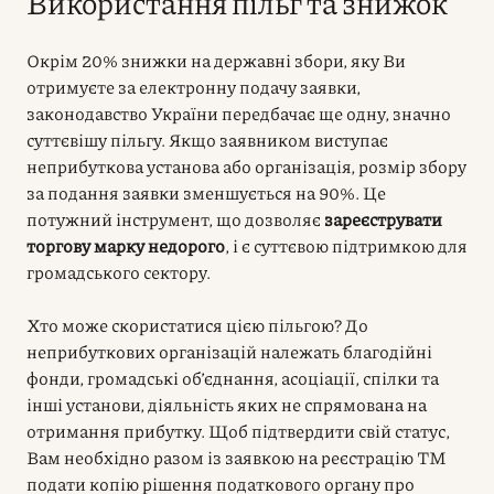
Використання пільг та знижок
Окрім 20% знижки на державні збори, яку Ви
отримуєте за електронну подачу заявки,
законодавство України передбачає ще одну, значно
суттєвішу пільгу. Якщо заявником виступає
неприбуткова установа або організація, розмір збору
за подання заявки зменшується на 90%. Це
потужний інструмент, що дозволяє
зареєструвати
торгову марку недорого
, і є суттєвою підтримкою для
громадського сектору.
Хто може скористатися цією пільгою? До
неприбуткових організацій належать благодійні
фонди, громадські об’єднання, асоціації, спілки та
інші установи, діяльність яких не спрямована на
отримання прибутку. Щоб підтвердити свій статус,
Вам необхідно разом із заявкою на реєстрацію ТМ
подати копію рішення податкового органу про