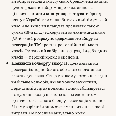
ви обираєте для захисту свого бренду, тим вищим
буде державний збір. Наприклад, якщо вас
цікавить,
скільки коштує зареєструвати бренд
одягу в Україні
, вам знадобиться як мінімум 25-й
клас. Але якщо ви плануєте продавати також
сумки (18-й клас) та керувати онлайн-магазином
(35-й клас),
розрахунок державного збору за
реєстрацію ТМ
зросте пропорційно кількості
класів. Ретельний вибір лише справді необхідних
класів — перший крок до економії.
Наявність кольору у знаку.
Подача заявки на
реєстрацію чорно-білого або словесного знака
завжди дешевша. Якщо у вашому логотипі є один
чи більше кольорів, які ви хочете захистити,
державний збір за подання заявки збільшується.
Тому, якщо колір не є ключовим елементом
ідентичності вашого бренду, реєстрація у чорно-
білому варіанті допоможе зменшити початкові
витрати. Це особливо актуально, коли