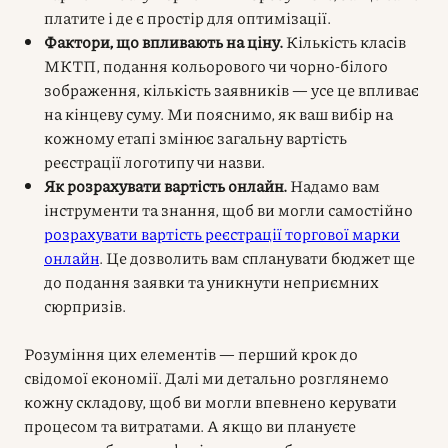
платите і де є простір для оптимізації.
Фактори, що впливають на ціну.
Кількість класів
МКТП, подання кольорового чи чорно-білого
зображення, кількість заявників — усе це впливає
на кінцеву суму. Ми пояснимо, як ваш вибір на
кожному етапі змінює загальну вартість
реєстрації логотипу чи назви.
Як розрахувати вартість онлайн.
Надамо вам
інструменти та знання, щоб ви могли самостійно
розрахувати вартість реєстрації торгової марки
онлайн
. Це дозволить вам спланувати бюджет ще
до подання заявки та уникнути неприємних
сюрпризів.
Розуміння цих елементів — перший крок до
свідомої економії. Далі ми детально розглянемо
кожну складову, щоб ви могли впевнено керувати
процесом та витратами. А якщо ви плануєте