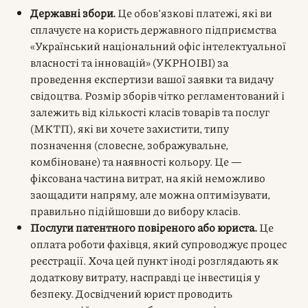
Державні збори.
Це обов’язкові платежі, які ви
сплачуєте на користь державного підприємства
«Український національний офіс інтелектуальної
власності та інновацій» (УКРНОІВІ) за
проведення експертизи вашої заявки та видачу
свідоцтва. Розмір зборів чітко регламентований і
залежить від кількості класів товарів та послуг
(МКТП), які ви хочете захистити, типу
позначення (словесне, зображувальне,
комбіноване) та наявності кольору. Це —
фіксована частина витрат, на якій неможливо
заощадити напряму, але можна оптимізувати,
правильно підійшовши до вибору класів.
Послуги патентного повіреного або юриста.
Це
оплата роботи фахівця, який супроводжує процес
реєстрації. Хоча цей пункт іноді розглядають як
додаткову витрату, насправді це інвестиція у
безпеку. Досвідчений юрист проводить