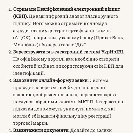
Отримати Кваліфікований електронний підпис
(КЕП).
Це ваш цифровий аналог власноручного
підпису. Його можна отримати в одному з
акредитованих центрів сертифікації ключів
(АЦСК), наприклад, у вашому банку (ПриватБанк,
Монобанк) або через сервіс “Дія”.
Зареєструватися в електронній системі УкрНоІВІ.
На офіційному порталі вам необхідно створити
особистий кабінет, використовуючи свій КЕП для
ідентифікації.
Заповнити онлайн-форму заявки.
Система
проведе вас через усі необхідні поля: дані
заявника, зображення знака, перелік товарів і
послуг за обраними класами МКТП. Інтерактивні
підказки допоможуть уникнути помилок, які
могли б збільшити фінальну ціну реєстрації
торгової марки.
Завантажити документи.
Додайте до заявки