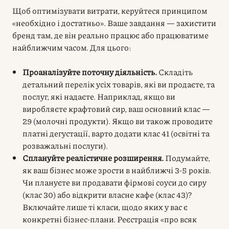
Щоб оптимізувати витрати, керуйтеся принципом
«необхідно і достатньо». Ваше завдання — захистити
бренд там, де він реально працює або працюватиме
найближчим часом. Для цього:
Проаналізуйте поточну діяльність.
Складіть
детальний перелік усіх товарів, які ви продаєте, та
послуг, які надаєте. Наприклад, якщо ви
виробляєте крафтовий сир, ваш основний клас —
29 (молочні продукти). Якщо ви також проводите
платні дегустації, варто додати клас 41 (освітні та
розважальні послуги).
Сплануйте реалістичне розширення.
Подумайте,
як ваш бізнес може зрости в найближчі 3-5 років.
Чи плануєте ви продавати фірмові соуси до сиру
(клас 30) або відкрити власне кафе (клас 43)?
Включайте лише ті класи, щодо яких у вас є
конкретні бізнес-плани. Реєстрація «про всяк