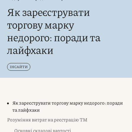
Як зареєструвати
торгову марку
недорого: поради та
лайфхаки
ІНСАЙТИ
Як зареєструвати торгову марку недорого: поради
та лайфхаки
Розуміння витрат на реєстрацію ТМ
Основні складові вартості