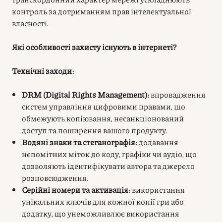
контроль за дотриманням прав інтелектуальної
власності.
Які особливості захисту існують в інтернеті?
Технічні заходи:
DRM (Digital Rights Management):
впровадження
систем управління цифровими правами, що
обмежують копіювання, несанкціонований
доступ та поширення вашого продукту.
Водяні знаки та стеганографія:
додавання
непомітних міток до коду, графіки чи аудіо, що
дозволяють ідентифікувати автора та джерело
розповсюдження.
Серійні номери та активація:
використання
унікальних ключів для кожної копії гри або
додатку, що унеможливлює використання