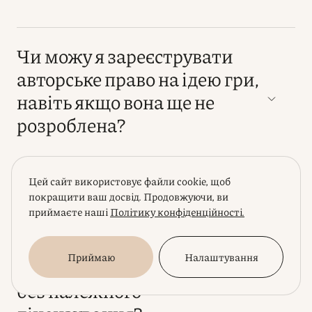
Чи можу я зареєструвати
авторське право на ідею гри,
навіть якщо вона ще не
розроблена?
Цей сайт використовує файли cookie, щоб
Які ризики для розробника
покращити ваш досвід. Продовжуючи, ви
приймаєте наші
Політику конфіденційності.
гри чи додатку несе
використання чужого коду з
Приймаю
Налаштування
відкритим вихідним кодом
без належного