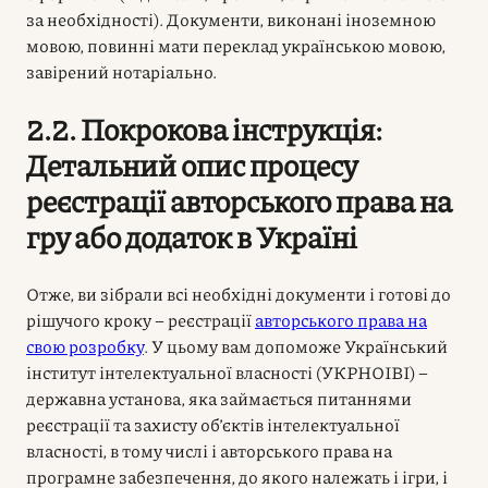
за необхідності). Документи, виконані іноземною
мовою, повинні мати переклад українською мовою,
завірений нотаріально.
2.2. Покрокова інструкція:
Детальний опис процесу
реєстрації авторського права на
гру або додаток в Україні
Отже, ви зібрали всі необхідні документи і готові до
рішучого кроку – реєстрації
авторського права на
свою розробку
. У цьому вам допоможе Український
інститут інтелектуальної власності (УКРНОІВІ) –
державна установа, яка займається питаннями
реєстрації та захисту об’єктів інтелектуальної
власності, в тому числі і авторського права на
програмне забезпечення, до якого належать і ігри, і