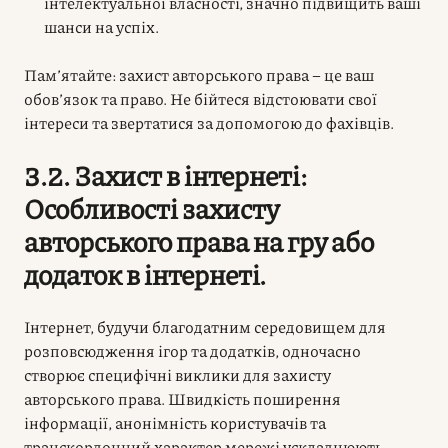
інтелектуальної власності, значно підвищить ваші
шанси на успіх.
Пам’ятайте: захист авторського права – це ваш
обов’язок та право. Не бійтеся відстоювати свої
інтереси та звертатися за допомогою до фахівців.
3.2. Захист в інтернеті:
Особливості захисту
авторського права на гру або
додаток в інтернеті.
Інтернет, будучи благодатним середовищем для
розповсюдження ігор та додатків, одночасно
створює специфічні виклики для захисту
авторського права. Швидкість поширення
інформації, анонімність користувачів та
транскордонний характер мережі ускладнюють