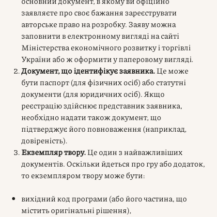
основний документ, в якому ви офіційно
заявляєте про своє бажання зареєструвати
авторське право на розробку. Заяву можна
заповнити в електронному вигляді на сайті
Міністерства економічного розвитку і торгівлі
України або ж оформити у паперовому вигляді.
Документ, що ідентифікує заявника.
Це може
бути паспорт (для фізичних осіб) або статутні
документи (для юридичних осіб). Якщо
реєстрацію здійснює представник заявника,
необхідно надати також документ, що
підтверджує його повноваження (наприклад,
довіреність).
Екземпляр твору.
Це один з найважливіших
документів. Оскільки йдеться про гру або додаток,
то екземпляром твору може бути:
вихідний код програми (або його частина, що
містить оригінальні рішення),