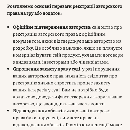
Розглянемо основні переваги реєстрації авторського
права на гру або додаток:
Офіційне підтвердження авторства:
свідоцтво про
реєстрацію авторського права є офіційним
документом, який підтверджує ваше авторство на
розробку. Це особливо важливо, якщо ви плануєте
комерціалізувати свій продукт, укладати договори
з видавцями, інвесторами або ліцензіатами.
Спрощення захисту прав у суді:
у разі порушення
ваших авторських прав, наявність свідоцтва про
реєстрацію значно спростить процес захисту
ваших інтересів у суді. Вам не потрібно буде
додатково доводити факт створення твору та ваше
авторство, що заощадить ваш час та кошти.
Відшкодування збитків:
якщо ваші авторські
права були порушені, ви маєте право на
відшкодування збитків. Розмір компенсації може