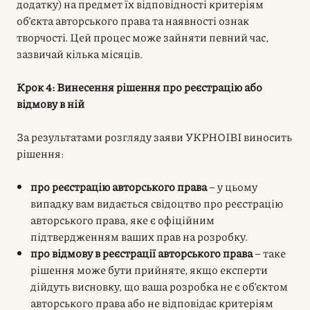
додатку) на предмет їх відповідності критеріям
об’єкта авторського права та наявності ознак
творчості. Цей процес може зайняти певний час,
зазвичай кілька місяців.
Крок 4: Винесення рішення про реєстрацію або
відмову в ній
За результатами розгляду заяви УКРНОІВІ виносить
рішення:
про реєстрацію авторського права
– у цьому
випадку вам видається свідоцтво про реєстрацію
авторського права, яке є офіційним
підтвердженням ваших прав на розробку.
про відмову в реєстрації авторського права
– таке
рішення може бути прийняте, якщо експерти
дійдуть висновку, що ваша розробка не є об’єктом
авторського права або не відповідає критеріям