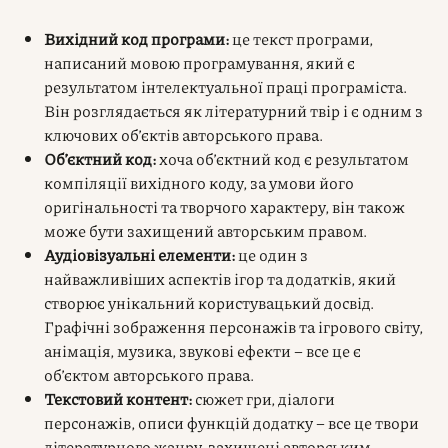
Вихідний код програми:
це текст програми,
написаний мовою програмування, який є
результатом інтелектуальної праці програміста.
Він розглядається як літературний твір і є одним з
ключових об’єктів авторського права.
Об’єктний код:
хоча об’єктний код є результатом
компіляції вихідного коду, за умови його
оригінальності та творчого характеру, він також
може бути захищений авторським правом.
Аудіовізуальні елементи:
це один з
найважливіших аспектів ігор та додатків, який
створює унікальний користувацький досвід.
Графічні зображення персонажів та ігрового світу,
анімація, музика, звукові ефекти – все це є
об’єктом авторського права.
Текстовий контент:
сюжет гри, діалоги
персонажів, описи функцій додатку – все це твори
літературного жанру, захищені авторським