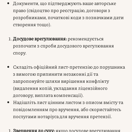
Документи, що підтверджують ваше авторське
право (свідоцтво про реєстрацію, договори з
розробниками, початкові коди з позначками дати
створення тощо).
Досудове врегулювання:
рекомендується
розпочати з спроби досудового врегулювання
спору.
Складіть офіційний лист-претензію до порушника
з вимогою припинити незаконні дії та
запропонуйте шляхи вирішення конфлікту
(видалення копій, укладання ліцензійного
договору, виплата компенсації).
Надішліть лист цінним листом з описом вмісту та
повідомленням про вручення, або скористайтесь
послугами нотаріуса для вручення претензії.
Звернення до суду:
якщо досудове врегулювання