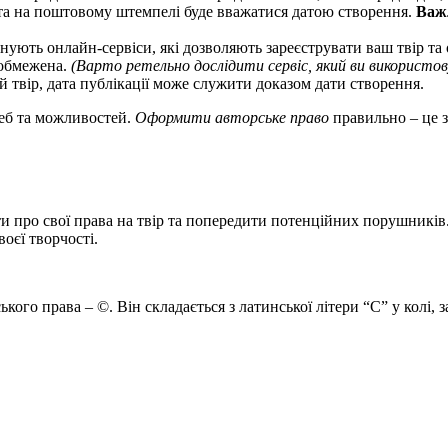
ата на поштовому штемпелі буде вважатися датою створення.
Важ
нують онлайн-сервіси, які дозволяють зареєструвати ваш твір та
 обмежена.
(Варто ретельно дослідити сервіс, який ви використо
 твір, дата публікації може служити доказом дати створення.
реб та можливостей.
Оформити авторське право
правильно – це з
ти про свої права на твір та попередити потенційних порушникі
воєї творчості.
 права – ©. Він складається з латинської літери “C” у колі, за 