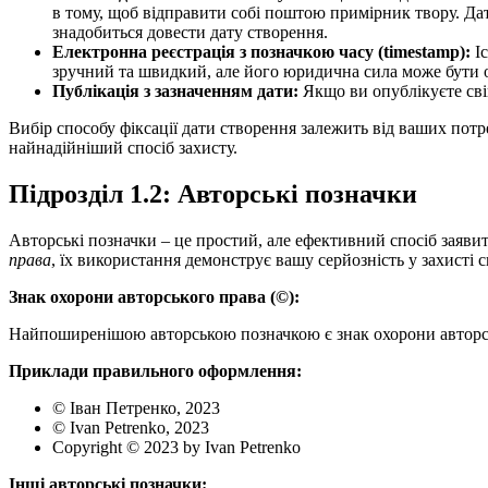
в тому, щоб відправити собі поштою примірник твору. Д
знадобиться довести дату створення.
Електронна реєстрація з позначкою часу (timestamp):
Іс
зручний та швидкий, але його юридична сила може бути
Публікація з зазначенням дати:
Якщо ви опублікуєте свій
Вибір способу фіксації дати створення залежить від ваших пот
найнадійніший спосіб захисту.
Підрозділ 1.2: Авторські позначки
Авторські позначки – це простий, але ефективний спосіб заяви
права
, їх використання демонструє вашу серйозність у захисті с
Знак охорони авторського права (©):
Найпоширенішою авторською позначкою є знак охорони авторського
Приклади правильного оформлення:
© Іван Петренко, 2023
© Ivan Petrenko, 2023
Copyright © 2023 by Ivan Petrenko
Інші авторські позначки: