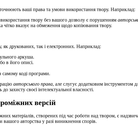
уточнюють ваші права та умови використання твору. Наприклад:
ке використання твору без вашого дозволу є порушенням
авторськ
ка чітко вказує на обмеження щодо копіювання твору.
, як друкованих, так і електронних. Наприклад:
тульного аркуша.
бо в його описі.
в самому коді програми.
трацію
авторського права
, але слугує додатковим інструментом д
 до захисту своєї інтелектуальної власності.
проміжних версій
іжних матеріалів, створених під час роботи над твором, є надзв
и вашого авторства у разі виникнення спорів.