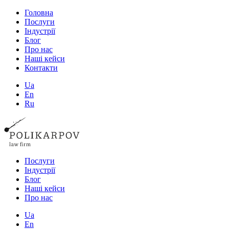
Головна
Послуги
Індустрії
Блог
Про нас
Наші кейси
Контакти
Ua
En
Ru
Послуги
Індустрії
Блог
Наші кейси
Про нас
Ua
En