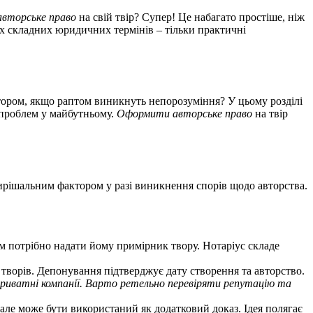
вторське право
на свій твір? Супер! Це набагато простіше, ніж
них складних юридичних термінів – тільки практичні
автором, якщо раптом виникнуть непорозуміння? У цьому розділі
 проблем у майбутньому.
Оформити авторське право
на твір
ирішальним фактором у разі виникнення спорів щодо авторства.
ам потрібно надати йому примірник твору. Нотаріус складе
х творів. Депонування підтверджує дату створення та авторство.
приватні компанії. Варто ретельно перевіряти репутацію та
 але може бути використаний як додатковий доказ. Ідея полягає