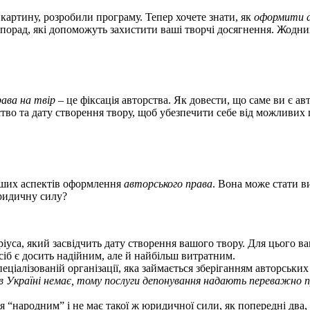
картину, розробили програму. Тепер хочете знати, як
оформити а
их порад, які допоможуть захистити ваші творчі досягнення. Жод
ава на твір
– це фіксація авторства. Як довести, що саме ви є 
ство та дату створення твору, щоб убезпечити себе від можливих
іших аспектів оформлення
авторського права
. Вона може стати в
юридичну силу?
іуса, який засвідчить дату створення вашого твору. Для цього в
сіб є досить надійним, але й найбільш витратним.
еціалізованій організації, яка займається зберіганням авторськи
в Україні немає, тому послуги депонування надають переважно 
 “народним” і не має такої ж юридичної сили, як попередні два,