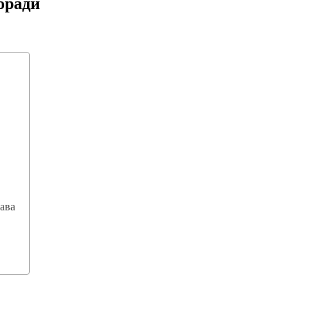
оради
ава