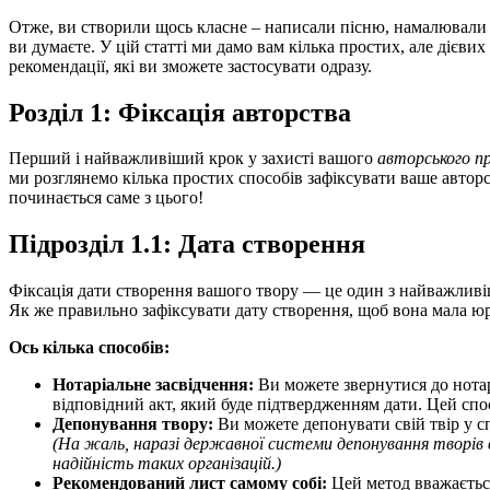
Отже, ви створили щось класне – написали пісню, намалювали 
ви думаєте. У цій статті ми дамо вам кілька простих, але дієв
рекомендації, які ви зможете застосувати одразу.
Розділ 1: Фіксація авторства
Перший і найважливіший крок у захисті вашого
авторського пр
ми розглянемо кілька простих способів зафіксувати ваше автор
починається саме з цього!
Підрозділ 1.1: Дата створення
Фіксація дати створення вашого твору — це один з найважлив
Як же правильно зафіксувати дату створення, щоб вона мала 
Ось кілька способів:
Нотаріальне засвідчення:
Ви можете звернутися до нотар
відповідний акт, який буде підтвердженням дати. Цей спо
Депонування твору:
Ви можете депонувати свій твір у сп
(На жаль, наразі державної системи депонування творів 
надійність таких організацій.)
Рекомендований лист самому собі:
Цей метод вважається