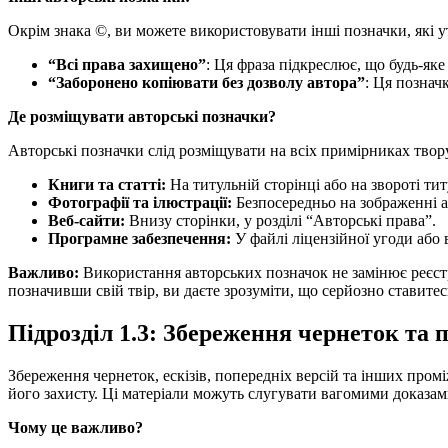
Окрім знака ©, ви можете використовувати інші позначки, які 
“Всі права захищено”
: Ця фраза підкреслює, що будь-я
“Заборонено копіювати без дозволу автора”
: Ця познач
Де розміщувати авторські позначки?
Авторські позначки слід розміщувати на всіх примірниках твору
Книги та статті:
На титульній сторінці або на звороті ти
Фотографії та ілюстрації:
Безпосередньо на зображенні а
Веб-сайти:
Внизу сторінки, у розділі “Авторські права”.
Програмне забезпечення:
У файлі ліцензійної угоди або 
Важливо:
Використання авторських позначок не замінює реєс
позначивши свій твір, ви даєте зрозуміти, що серйозно ставитесь
Підрозділ 1.3: Збереження чернеток та 
Збереження чернеток, ескізів, попередніх версій та інших пром
його захисту. Ці матеріали можуть слугувати вагомими доказам
Чому це важливо?