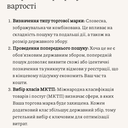
вартості
Визначення типу торгової марки:
Словесна,
зображувальна чи комбінована. Це впливає на
складність пошуку та подальші дії, а також на
розмір державного збору.
Проведення попереднього пошуку:
Хоча це не є
обов’язковим державним збором, попередній
пошук дозволяє виявити схожі або ідентичні
позначення та уникнути відмови у реєстрації, що
в кінцевому підсумку економить Ваш час та
кошти.
Вибір класів МКТП:
Міжнародна класифікація
товарів і послуг (МКТП) визначає сфери, в яких
Ваша торгова марка буде захищена. Кожен
додатковий клас збільшує державний збір, тому
ретельний вибір є ключовим для оптимізації
витрат.