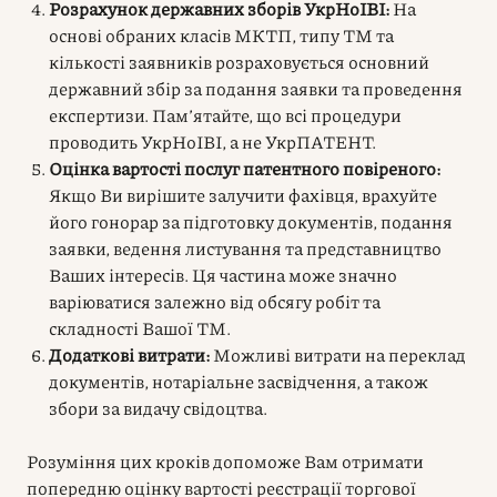
Розрахунок державних зборів УкрНоІВІ:
На
основі обраних класів МКТП, типу ТМ та
кількості заявників розраховується основний
державний збір за подання заявки та проведення
експертизи. Пам’ятайте, що всі процедури
проводить УкрНоІВІ, а не УкрПАТЕНТ.
Оцінка вартості послуг патентного повіреного:
Якщо Ви вирішите залучити фахівця, врахуйте
його гонорар за підготовку документів, подання
заявки, ведення листування та представництво
Ваших інтересів. Ця частина може значно
варіюватися залежно від обсягу робіт та
складності Вашої ТМ.
Додаткові витрати:
Можливі витрати на переклад
документів, нотаріальне засвідчення, а також
збори за видачу свідоцтва.
Розуміння цих кроків допоможе Вам отримати
попередню оцінку вартості реєстрації торгової