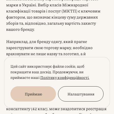
марки в Україні. Вибір класів Міжнародної
класифікації товарів і послуг (МКТП) є ключовим
фактором, що визначає кінцеву суму державних
зборів та, відповідно, загальну вартість захисту
вашого бренду.
Наприклад, для бренду одягу, який прагне
зареєструвати свою торгову марку, необхідно
враховувати не лише назву та логотип, а й
потенційні розширення асортименту. Зазвичай, одяг
відноситься до 25 класу МКТП. Однак, якщо ви
Цей сайт використовує файли cookie, щоб
плануєте продавати аксесуари, взуття, або надавати
покращити ваш досвід. Продовжуючи, ви
приймаєте наші
Політику конфіденційності.
послуги роздрібної торгівлі (35 клас), кожен
додатковий клас збільшуватиме вартість реєстрації
логотипу та бренду одягу в Україні. Аналогічно, для
Приймаю
Налаштування
IT-продуктів чи послуг, таких як розробка
програмного забезпечення (9 клас) або надання IT-
консалтингу (42 клас), може знадобитися реєстрація