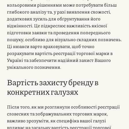
кольоровими рішеннями може потребувати більш
глибокого аналізу та, у разі виявлення схожості,
додаткових зусиль для обґрунтування його
відмінності. Це підкреслює важливість якісної
підготовки заявки та проведення попереднього
пошуку, особливо для візуально складних позначень.
Ці нюанси варто враховувати, щоб точно
розрахувати вартість реєстрації торгової марки в
Україні та забезпечити надійний захист Вашого
унікального позначення.
Вартість захисту бренду в
конкретних галузях
Після того, як ми розглянули особливості реєстрації
словесних та зображувальних торгових марок,
важливо зрозуміти, як специфіка вашої галузі
впливає на загальну вартість реєстрації торгової