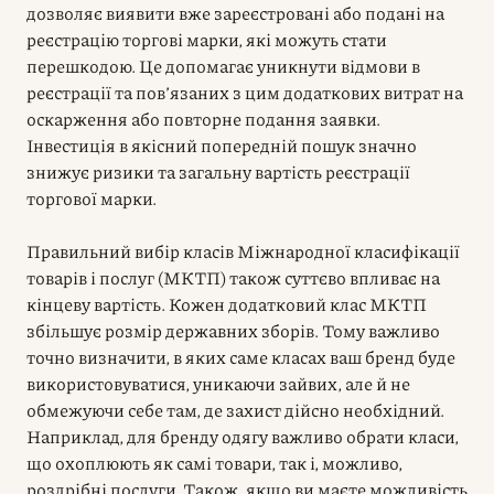
дозволяє виявити вже зареєстровані або подані на
реєстрацію торгові марки, які можуть стати
перешкодою. Це допомагає уникнути відмови в
реєстрації та пов’язаних з цим додаткових витрат на
оскарження або повторне подання заявки.
Інвестиція в якісний попередній пошук значно
знижує ризики та загальну вартість реєстрації
торгової марки.
Правильний вибір класів Міжнародної класифікації
товарів і послуг (МКТП) також суттєво впливає на
кінцеву вартість. Кожен додатковий клас МКТП
збільшує розмір державних зборів. Тому важливо
точно визначити, в яких саме класах ваш бренд буде
використовуватися, уникаючи зайвих, але й не
обмежуючи себе там, де захист дійсно необхідний.
Наприклад, для бренду одягу важливо обрати класи,
що охоплюють як самі товари, так і, можливо,
роздрібні послуги. Також, якщо ви маєте можливість