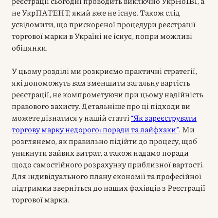
реєстрації сьогодні проводить виключно УкрНоІВІ, а
не УкрПАТЕНТ, який вже не існує. Також слід
усвідомити, що прискореної процедури реєстрації
торгової марки в Україні не існує, попри можливі
обіцянки.
У цьому розділі ми розкриємо практичні стратегії,
які допоможуть вам зменшити загальну вартість
реєстрації, не компрометуючи при цьому надійність
правового захисту. Детальніше про ці підходи ви
можете дізнатися у нашій статті
“Як зареєструвати
торгову марку недорого: поради та лайфхаки”
. Ми
розглянемо, як правильно підійти до процесу, щоб
уникнути зайвих витрат, а також надамо поради
щодо самостійного розрахунку приблизної вартості.
Для індивідуального плану економії та професійної
підтримки зверніться до наших фахівців з Реєстрації
торгової марки.