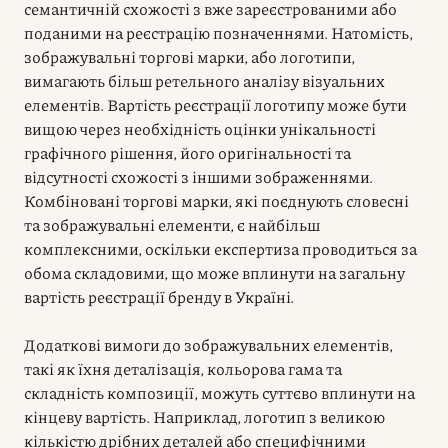
семантичній схожості з вже зареєстрованими або
поданими на реєстрацію позначеннями. Натомість,
зображувальні торгові марки, або логотипи,
вимагають більш ретельного аналізу візуальних
елементів. Вартість реєстрації логотипу може бути
вищою через необхідність оцінки унікальності
графічного рішення, його оригінальності та
відсутності схожості з іншими зображеннями.
Комбіновані торгові марки, які поєднують словесні
та зображувальні елементи, є найбільш
комплексними, оскільки експертиза проводиться за
обома складовими, що може вплинути на загальну
вартість реєстрації бренду в Україні.
Додаткові вимоги до зображувальних елементів,
такі як їхня деталізація, кольорова гама та
складність композиції, можуть суттєво вплинути на
кінцеву вартість. Наприклад, логотип з великою
кількістю дрібних деталей або специфічними