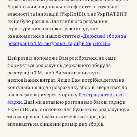
Український національний офіс інтелектуальної
власності та інновацій (УкрНоІВІ), а не УкрПАТЕНТ,
як це було раніше. Для глибшого розуміння
структури цих платежів, рекомендуємо
ознайомитися з нашою статтею
«Державні збори за
реєстрацію ТМ: актуальні тарифи УкрНоІВІ»
.
Цей розділ допоможе Вам розібратися, як саме
формується розрахунок державного збору за
реєстрацію ТМ, щоб Ви могли уникнути
несподіваних витрат. Якщо Вам потрібна детальна
консультація щодо розрахунку зборів, зверніться до
наших фахівців через сторінку
Реєстрація торгової
марки
. Далі ми детально розглянемо базові тарифи
УкрНоІВІ, які є основою для будь-якого розрахунку, а
також проаналізуємо ключові фактори, що
впливають на кінцевий розмір цих зборів.