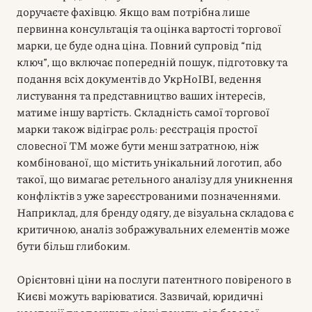
доручаєте фахівцю. Якщо вам потрібна лише
первинна консультація та оцінка вартості торгової
марки, це буде одна ціна. Повний супровід “під
ключ”, що включає попередній пошук, підготовку та
подання всіх документів до УкрНоІВІ, ведення
листування та представництво ваших інтересів,
матиме іншу вартість. Складність самої торгової
марки також відіграє роль: реєстрація простої
словесної ТМ може бути менш затратною, ніж
комбінованої, що містить унікальний логотип, або
такої, що вимагає ретельного аналізу для уникнення
конфліктів з уже зареєстрованими позначеннями.
Наприклад, для бренду одягу, де візуальна складова є
критичною, аналіз зображувальних елементів може
бути більш глибоким.
Орієнтовні ціни на послуги патентного повіреного в
Києві можуть варіюватися. Зазвичай, юридичні