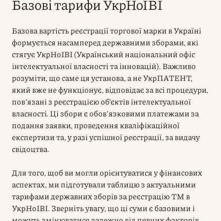
Базові тарифи УкрНоІВІ
Базова вартість реєстрації торгової марки в Україні
формується насамперед державними зборами, які
стягує УкрНоІВІ (Український національний офіс
інтелектуальної власності та інновацій). Важливо
розуміти, що саме ця установа, а не УкрПАТЕНТ,
який вже не функціонує, відповідає за всі процедури,
пов’язані з реєстрацією об’єктів інтелектуальної
власності. Ці збори є обов’язковими платежами за
подання заявки, проведення кваліфікаційної
експертизи та, у разі успішної реєстрації, за видачу
свідоцтва.
Для того, щоб ви могли орієнтуватися у фінансових
аспектах, ми підготували таблицю з актуальними
тарифами державних зборів за реєстрацію ТМ в
УкрНоІВІ. Зверніть увагу, що ці суми є базовими і
можуть змінюватися залежно від певних факторів,