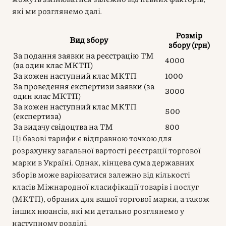
які ми розглянемо далі.
Розмір
Вид збору
збору (грн)
За подання заявки на реєстрацію ТМ
4000
(за один клас МКТП)
За кожен наступний клас МКТП
1000
За проведення експертизи заявки (за
3000
один клас МКТП)
За кожен наступний клас МКТП
500
(експертиза)
За видачу свідоцтва на ТМ
800
Ці базові тарифи є відправною точкою для
розрахунку загальної вартості реєстрації торгової
марки в Україні. Однак, кінцева сума державних
зборів може варіюватися залежно від кількості
класів Міжнародної класифікації товарів і послуг
(МКТП), обраних для вашої торгової марки, а також
інших нюансів, які ми детально розглянемо у
наступному розділі.