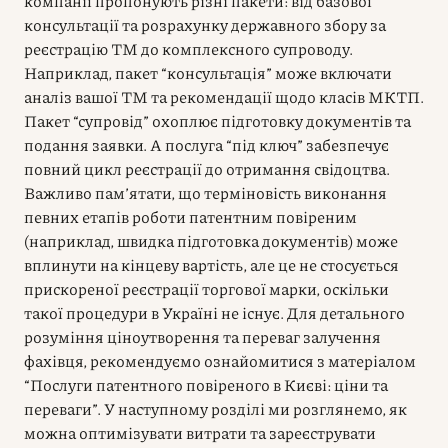
компанії пропонують різні пакети: від базової
консультації та розрахунку державного збору за
реєстрацію ТМ до комплексного супроводу.
Наприклад, пакет “консультація” може включати
аналіз вашої ТМ та рекомендації щодо класів МКТП.
Пакет “супровід” охоплює підготовку документів та
подання заявки. А послуга “під ключ” забезпечує
повний цикл реєстрації до отримання свідоцтва.
Важливо пам’ятати, що терміновість виконання
певних етапів роботи патентним повіреним
(наприклад, швидка підготовка документів) може
вплинути на кінцеву вартість, але це не стосується
прискореної реєстрації торгової марки, оскільки
такої процедури в Україні не існує. Для детального
розуміння ціноутворення та переваг залучення
фахівця, рекомендуємо ознайомитися з матеріалом
“Послуги патентного повіреного в Києві: ціни та
переваги”. У наступному розділі ми розглянемо, як
можна оптимізувати витрати та зареєструвати