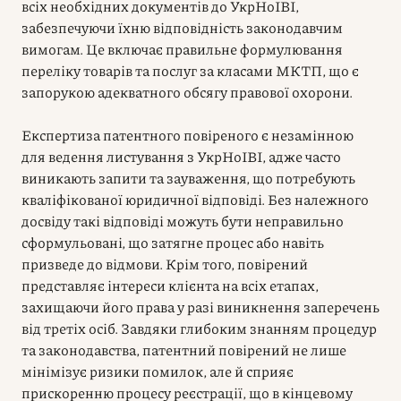
всіх необхідних документів до УкрНоІВІ,
забезпечуючи їхню відповідність законодавчим
вимогам. Це включає правильне формулювання
переліку товарів та послуг за класами МКТП, що є
запорукою адекватного обсягу правової охорони.
Експертиза патентного повіреного є незамінною
для ведення листування з УкрНоІВІ, адже часто
виникають запити та зауваження, що потребують
кваліфікованої юридичної відповіді. Без належного
досвіду такі відповіді можуть бути неправильно
сформульовані, що затягне процес або навіть
призведе до відмови. Крім того, повірений
представляє інтереси клієнта на всіх етапах,
захищаючи його права у разі виникнення заперечень
від третіх осіб. Завдяки глибоким знанням процедур
та законодавства, патентний повірений не лише
мінімізує ризики помилок, але й сприяє
прискоренню процесу реєстрації, що в кінцевому