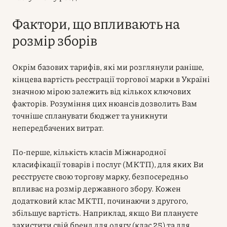
Фактори, що впливають на
розмір зборів
Окрім базових тарифів, які ми розглянули раніше,
кінцева вартість реєстрації торгової марки в Україні
значною мірою залежить від кількох ключових
факторів. Розуміння цих нюансів дозволить Вам
точніше спланувати бюджет та уникнути
непередбачених витрат.
По-перше, кількість класів Міжнародної
класифікації товарів і послуг (МКТП), для яких Ви
реєструєте свою торгову марку, безпосередньо
впливає на розмір державного збору. Кожен
додатковий клас МКТП, починаючи з другого,
збільшує вартість. Наприклад, якщо Ви плануєте
захистити свій бренд для одягу (клас 25) та для