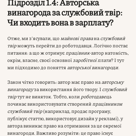
Підрозділ 1.4: Авторська
винагорода за службовий твір:
Чи входить вона в зарплату?
Отже, ми з’ясували, що
майнові права
на
службовий
твір
можуть перейти до роботодавця. Логічно постає
питання: а що ж отримує
працівник
-автор натомість,
окрім, власне, своєї основної
заробітної плати
? І тут
ми підходимо до поняття
авторської винагороди
.
Закон чітко говорить: автор має право на
авторську
винагороду
за використання його твору. І
службовий
твір
тут не виняток. Тобто, коли
роботодавець
починає використовувати створений
працівником
службовий твір
(наприклад, продає програму,
публікує статтю, використовує дизайн у рекламі), у
автора виникає право на отримання за це окремої
винагороди. Важливо розуміти: це право існує