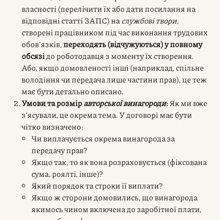
власності (перелічити їх або дати посилання на
відповідні статті ЗАПС) на
службові твори
,
створені працівником під час виконання трудових
обов’язків,
переходять (відчужуються) у повному
обсязі
до роботодавця з моменту їх створення.
Або, якщо домовленості інші (наприклад, спільне
володіння чи передача лише частини прав), це теж
має бути детально описано.
Умови та розмір
авторської винагороди
:
Як ми вже
з’ясували, це окрема тема. У договорі має бути
чітко визначено:
Чи виплачується окрема винагорода за
передачу прав?
Якщо так, то як вона розраховується (фіксована
сума, роялті, інше)?
Який порядок та строки її виплати?
Якщо ж сторони домовились, що винагорода
якимось чином включена до заробітної плати,