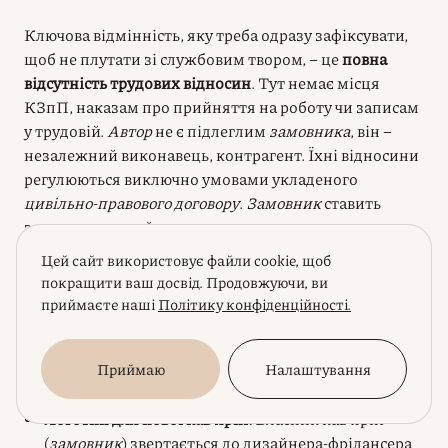
Ключова відмінність, яку треба одразу зафіксувати,
щоб не плутати зі службовим твором, – це
повна
відсутність трудових відносин
. Тут немає місця
КЗпП, наказам про прийняття на роботу чи записам
у трудовій.
Автор
не є підлеглим
замовника
, він –
незалежний виконавець, контрагент. Їхні відносини
регулюються виключно умовами укладеного
цивільно-правового договору
.
Замовник
ставить
завдання,
автор
його виконує, отримує оплату –
крапка. Ніяких соціальних гарантій, відпусток чи
Цей сайт використовує файли cookie, щоб
підпорядкування внутрішньому розпорядку тут
покращити ваш досвід. Продовжуючи, ви
зазвичай немає (і не має бути!).
приймаєте наші
Політику конфіденційності.
Давайте знову пройдемося по прикладах, щоб
Приймаю
Налаштування
картинка стала яснішою:
Логотип для нової кав’ярні:
Власник кав’ярні
(
замовник
) звертається до дизайнера-фрілансера