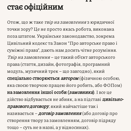
стає офіційним
Отож, що ж таке
твір на замовлення
з юридичної
точки зору? Це не просто якась робота, виконана
поза штатом. Українське законодавство, зокрема
Цивільний кодекс та Закон “Про авторське право і
суміжні права”, дають нам досить чітке розуміння.
Твір на замовлення
– це такий об’єкт авторського
права (стаття, дизайн, фотографія, програмний
модуль, музичний трек – що завгодно), який
спеціально створюється
автором
(фізичною особою,
яка своєю творчою працею його робить, або ФОПом)
на замовлення іншої особи (
замовника
)
. І все це
дійство відбувається не абияк, а на підставі
цивільно-
правового договору
, який найчастіше так і
називається –
договір замовлення
(або договір про
створення твору за замовленням, договір підряду
тощо – суть не в назві, а у відносинах).