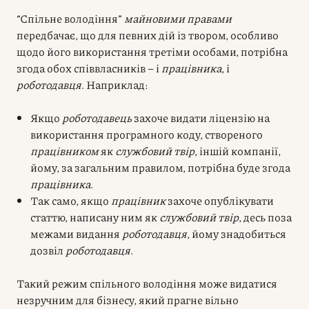
“Спільне володіння”
майновими правами
передбачає, що для певних дій із твором, особливо
щодо його використання третіми особами, потрібна
згода обох співвласників – і
працівника
, і
роботодавця
. Наприклад:
Якщо
роботодавець
захоче видати ліцензію на
використання програмного коду, створеного
працівником
як
службовий твір
, іншій компанії,
йому, за загальним правилом, потрібна буде згода
працівника
.
Так само, якщо
працівник
захоче опублікувати
статтю, написану ним як
службовий твір
, десь поза
межами видання
роботодавця
, йому знадобиться
дозвіл
роботодавця
.
Такий режим спільного володіння може видатися
незручним для бізнесу, який прагне вільно