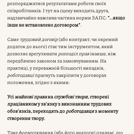
розпоряджатися результатами роботи своїх
співробітників. І тут на сцену виходить друга,
надзвичайно важлива частина норми ЗАПС:
“…якщо
інше не встановлено договором”
.
Саме
трудовий договір
(або контракт, чи окремий
додаток до нього) стає тим інструментом, який
дозволяє врегулювати
розподіл прав
інакше, ніж
передбачено законом за замовчуванням. На
практиці, у переважній більшості випадків,
роботодавці
прагнуть закріпити у договорах
положення, згідно з якими:
Усі
майнові права
на
службові твори
, створені
працівником
у зв’язку з виконанням трудових
обов’язків, переходять до
роботодавця
з моменту
створення твору.
Таке формулювання (або його аналоги) означає, що