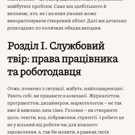
майбутніх проблем. Саме він здебільшого й
визначає, хто, як і на яких умовах може
використовувати створений об’єкт. Далі ми детально
розкладемо по поличках обидва випадки.
Розділ I. Службовий
твір: права працівника
та роботодавця
Отже, почнемо з ситуації, мабуть, найпоширенішої.
Уявіть собі: ви працюєте в компанії. Журналістом,
програмістом, дизайнером, маркетологом – не так
вже й важливо, ким саме. Головне – ви створюєте
щось: тексти, код, зображення, стратегії. І робите це
не у вільний від роботи час для власного
задоволення, а, так би мовити, в рамках своїх