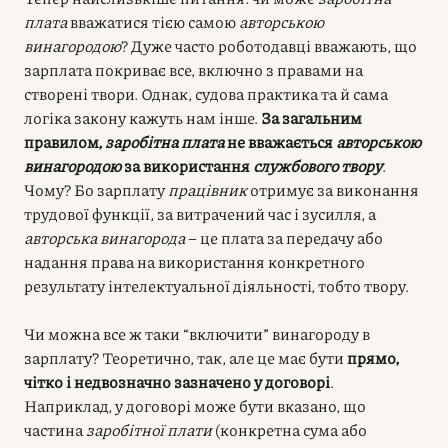
плата
вважатися тією самою
авторською
винагородою
? Дуже часто роботодавці вважають, що
зарплата покриває все, включно з правами на
створені твори. Однак, судова практика та й сама
логіка закону кажуть нам інше.
За загальним
правилом,
заробітна плата
не вважається
авторською
винагородою
за використання
службового твору
.
Чому? Бо зарплату
працівник
отримує за виконання
трудової функції, за витрачений час і зусилля, а
авторська винагорода
– це плата за передачу або
надання права на використання конкретного
результату інтелектуальної діяльності, тобто твору.
Чи можна все ж таки “включити” винагороду в
зарплату? Теоретично, так, але це має бути
прямо,
чітко і недвозначно зазначено у договорі
.
Наприклад, у договорі може бути вказано, що
частина
заробітної плати
(конкретна сума або