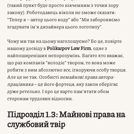
(такий пункт буде просто нікчемним з точки зору
закону). Роботодавець ніколи не зможе сказати:
“Тепер я – автор цього коду” або “Ми забороняємо
згадувати ім’я дизайнера цього логотипу”.
Чому ми так на цьому наголошуємо? Бо це, повірте
нашому досвіду в
Polikarpov Law Firm
, одне з
найпоширеніших непорозумінь. Багато хто вважає,
що раз компанія “володіє” твором, то вона може
робити з ним абсолютно все, ігноруючи особу творця.
Але це не так. Особисті
немайнові права
автора-
працівника
– це його фортеця, яку закон оберігає
дуже ретельно. І про це варто пам’ятати обом
сторонам трудових відносин.
Підрозділ 1.3: Майнові права на
службовий твір