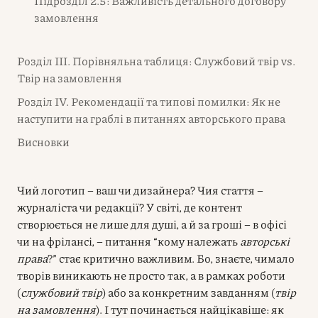
Підрозділ 2.5: Важливість детального договору
замовлення
Розділ III. Порівняльна таблиця: Службовий твір vs.
Твір на замовлення
Розділ IV. Рекомендації та типові помилки: Як не
наступити на граблі в питаннях авторського права
Висновки
Чий логотип – ваш чи дизайнера? Чия стаття –
журналіста чи редакції? У світі, де контент
створюється не лише для душі, а й за гроші – в офісі
чи на фрілансі, – питання “кому належать
авторські
права
?” стає критично важливим. Бо, знаєте, чимало
творів виникають не просто так, а в рамках роботи
(
службовий твір
) або за конкретним завданням (
твір
на замовлення
). І тут починається найцікавіше: як