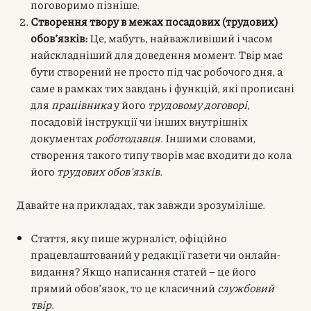
поговоримо пізніше.
Створення твору в межах посадових (трудових)
обов’язків:
Це, мабуть, найважливіший і часом
найскладніший для доведення момент. Твір має
бути створений не просто під час робочого дня, а
саме в рамках тих завдань і функцій, які прописані
для
працівника
у його
трудовому договорі
,
посадовій інструкції чи інших внутрішніх
документах
роботодавця
. Іншими словами,
створення такого типу творів має входити до кола
його
трудових обов’язків
.
Давайте на прикладах, так завжди зрозуміліше.
Стаття, яку пише журналіст, офіційно
працевлаштований у редакції газети чи онлайн-
видання? Якщо написання статей – це його
прямий обов’язок, то це класичний
службовий
твір
.