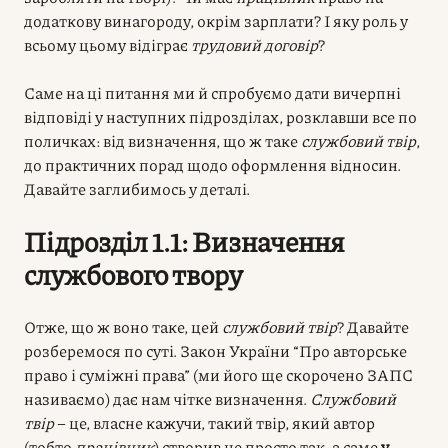
додаткову винагороду, окрім зарплати? І яку роль у
всьому цьому відіграє
трудовий договір
?
Саме на ці питання ми й спробуємо дати вичерпні
відповіді у наступних підрозділах, розклавши все по
поличках: від визначення, що ж таке
службовий твір
,
до практичних порад щодо оформлення відносин.
Давайте заглибимось у деталі.
Підрозділ 1.1: Визначення
службового твору
Отже, що ж воно таке, цей
службовий твір
? Давайте
розберемося по суті. Закон України “Про авторське
право і суміжні права” (ми його ще скорочено ЗАПС
називаємо) дає нам чітке визначення.
Службовий
твір
– це, власне кажучи, такий твір, який автор
(тобто
працівник
) створив не просто так, а саме
у