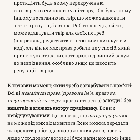
протидіяти будь-якому перекрученню,
спотворенню чи іншій зміні твору, або будь-якому
іншому посяганню на твір, що може зашкодити
честі та репутації автора. Роботодавець, звісно,
може адаптувати твір для своїх потреб
(наприклад, редагувати статтю чи модифікувати
код), але він не має права робити це у спосіб, який
принижує автора чи спотворює первинний задум
до невпізнання, особливо якщо це шкодить
репутації творця.
Ключовий момент, який треба закарбувати в пам’яті:
Всі ці
немайнові права
(
право на ім’я
,
право на
недоторканність твору
, право авторства)
завжди і без
винятків належать автору-працівнику
. Вони є
невідчужуваними
. Це означає, що
автор-працівник
не може від них відмовитися, їх не можна передати
чи продати роботодавцю за жодних умов, навіть
якщо у трудовому договорі буде написано щось інше