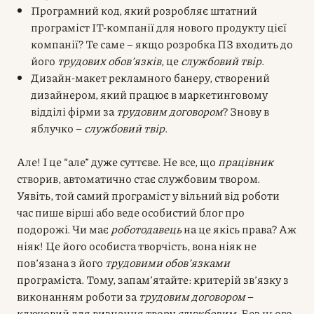
Програмний код, який розробляє штатний
програміст IT-компанії для нового продукту цієї
компанії? Те саме – якщо розробка ПЗ входить до
його
трудових обов’язків
, це
службовий твір
.
Дизайн-макет рекламного банеру, створений
дизайнером, який працює в маркетинговому
відділі фірми за
трудовим договором
? Знову в
яблучко –
службовий твір
.
Але! І це “але” дуже суттєве. Не все, що
працівник
створив, автоматично стає службовим твором.
Уявіть, той самий програміст у вільний від роботи
час пише вірші або веде особистий блог про
подорожі. Чи має
роботодавець
на це якісь права? Аж
ніяк! Це його особиста творчість, вона ніяк не
пов’язана з його
трудовими обов’язками
програміста. Тому, запам’ятайте: критерій зв’язку з
виконанням роботи за
трудовим договором
–
ключовий для визнання твору
службовим
. Без цього