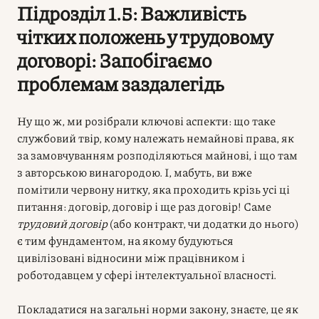
Підрозділ 1.5: Важливість
чітких положень у трудовому
договорі: Запобігаємо
проблемам заздалегідь
Ну що ж, ми розібрали ключові аспекти: що таке
службовий твір, кому належать немайнові права, як
за замовчуванням розподіляються майнові, і що там
з авторською винагородою. І, мабуть, ви вже
помітили червону нитку, яка проходить крізь усі ці
питання: договір, договір і ще раз договір! Саме
трудовий договір
(або контракт, чи додатки до нього)
є тим фундаментом, на якому будуються
цивілізовані відносини між працівником і
роботодавцем у сфері інтелектуальної власності.
Покладатися на загальні норми закону, знаєте, це як