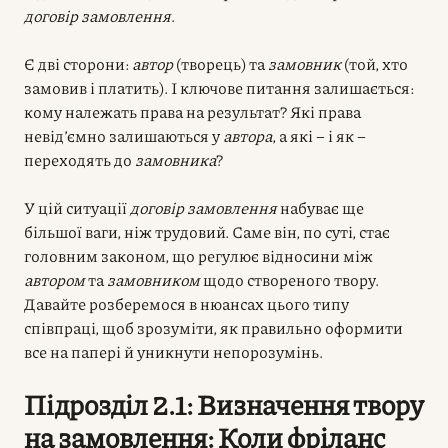
договір замовлення
.
Є дві сторони:
автор
(творець) та
замовник
(той, хто
замовив і платить). І ключове питання залишається:
кому належать права на результат? Які права
невід’ємно залишаються у
автора
, а які – і як –
переходять до
замовника
?
У цій ситуації
договір замовлення
набуває ще
більшої ваги, ніж трудовий. Саме він, по суті, стає
головним законом, що регулює відносини між
автором
та
замовником
щодо створеного твору.
Давайте розберемося в нюансах цього типу
співпраці, щоб зрозуміти, як правильно оформити
все на папері й уникнути непорозумінь.
Підрозділ 2.1: Визначення твору
на замовлення: Коли фріланс