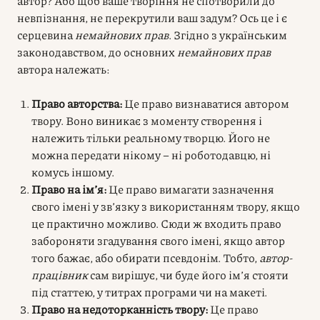
автор? Або щоб ваше творіння не спотворили до
невпізнання, не перекрутили ваш задум? Ось це і є
серцевина
немайнових прав
. Згідно з українським
законодавством, до основних
немайнових прав
автора належать:
Право авторства:
Це право визнаватися автором
твору. Воно виникає з моменту створення і
належить тільки реальному творцю. Його не
можна передати нікому – ні роботодавцю, ні
комусь іншому.
Право на ім’я:
Це право вимагати зазначення
свого імені у зв’язку з використанням твору, якщо
це практично можливо. Сюди ж входить право
забороняти згадування свого імені, якщо автор
того бажає, або обирати псевдонім. Тобто,
автор-
працівник
сам вирішує, чи буде його ім’я стояти
під статтею, у титрах програми чи на макеті.
Право на недоторканність твору:
Це право