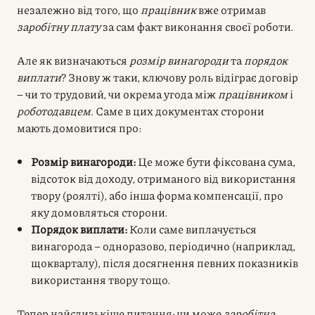
незалежно від того, що
працівник
вже отримав
заробітну плату
за сам факт виконання своєї роботи.
Але як визначаються
розмір винагороди
та
порядок
виплати
? Знову ж таки, ключову роль відіграє договір
– чи то трудовий, чи окрема угода між
працівником
і
роботодавцем
. Саме в цих документах сторони
мають домовитися про:
Розмір винагороди:
Це може бути фіксована сума,
відсоток від доходу, отриманого від використання
твору (роялті), або інша форма компенсації, про
яку домовляться сторони.
Порядок виплати:
Коли саме виплачується
винагорода – одноразово, періодично (наприклад,
щокварталу), після досягнення певних показників
використання твору тощо.
Тепер найслизькіше питання: чи може
заробітна