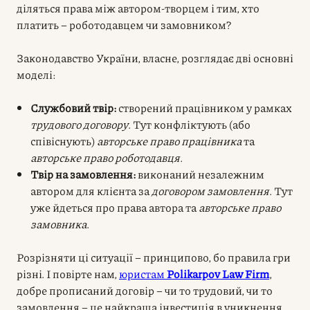
діляться права між автором-творцем і тим, хто
платить – роботодавцем чи замовником?
Законодавство України, власне, розглядає дві основні
моделі:
Службовий твір:
створений працівником у рамках
трудового договору
. Тут конфліктують (або
співіснують)
авторське право працівника
та
авторське право роботодавця
.
Твір на замовлення:
виконаний незалежним
автором для клієнта за
договором замовлення
. Тут
уже йдеться про права автора та
авторське право
замовника
.
Розрізняти ці ситуації – принципово, бо правила гри
різні. І повірте нам,
юристам
Polikarpov Law Firm
,
добре прописаний договір – чи то трудовий, чи то
замовлення – це найкраща інвестиція в уникнення