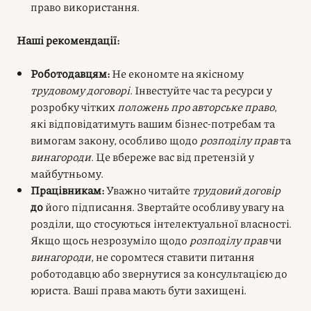
право використання.
Наші рекомендації:
Роботодавцям:
Не економте на якісному
трудовому договорі
. Інвестуйте час та ресурси у
розробку чітких
положень про авторське право
,
які відповідатимуть вашим бізнес-потребам та
вимогам закону, особливо щодо
розподілу прав
та
винагороди
. Це вбереже вас від претензій у
майбутньому.
Працівникам:
Уважно читайте
трудовий договір
до
його підписання. Звертайте особливу увагу на
розділи, що стосуються інтелектуальної власності.
Якщо щось незрозуміло щодо
розподілу прав
чи
винагороди
, не соромтеся ставити питання
роботодавцю або звернутися за консультацією до
юриста. Ваші права мають бути захищені.