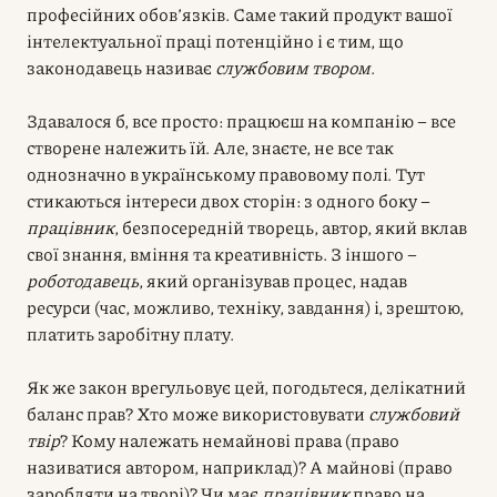
професійних обов’язків. Саме такий продукт вашої
інтелектуальної праці потенційно і є тим, що
законодавець називає
службовим твором
.
Здавалося б, все просто: працюєш на компанію – все
створене належить їй. Але, знаєте, не все так
однозначно в українському правовому полі. Тут
стикаються інтереси двох сторін: з одного боку –
працівник
, безпосередній творець, автор, який вклав
свої знання, вміння та креативність. З іншого –
роботодавець
, який організував процес, надав
ресурси (час, можливо, техніку, завдання) і, зрештою,
платить заробітну плату.
Як же закон врегульовує цей, погодьтеся, делікатний
баланс прав? Хто може використовувати
службовий
твір
? Кому належать немайнові права (право
називатися автором, наприклад)? А майнові (право
заробляти на творі)? Чи має
працівник
право на