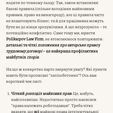
ходити по тонкому льоду. Так, закон встановлює
базові правила (спільне володіння майновими
правами, право на винагороду), але ці правила часто
не влаштовують бізнес, та й для працівника можуть
бути не до кінця зрозумілими. А що незрозуміло – те
потенційно конфліктно. Саме тому ми, юристи
Polikarpov Law Firm
, не втомлюємося повторювати:
детальні та чіткі
положення про авторське право
у
трудовому договорі
– це найкраща профілактика
майбутніх
спорів
.
На що ж конкретно варто звернути увагу? Які пункти
мають бути прописані “залізобетонно”? Ось вам
короткий чек-лист:
Чіткий
розподіл майнових прав
:
Це, мабуть,
найголовніше. Недостатньо просто написати
“права належать роботодавцю”. Треба чітко
вказати, що
всі
майнові права інтелектуальної