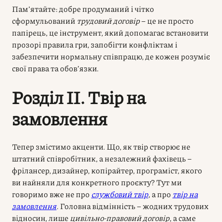
Пам’ятайте: добре продуманий і чітко
сформульований
трудовий договір
– це не просто
папірець, це інструмент, який допомагає встановити
прозорі правила гри, запобігти конфліктам і
забезпечити нормальну співпрацю, де кожен розуміє
свої права та обов’язки.
Розділ II. Твір на
замовлення
Тепер змістимо акценти. Що, як твір створює не
штатний співробітник, а незалежний фахівець –
фрілансер, дизайнер, копірайтер, програміст, якого
ви найняли для конкретного проєкту? Тут ми
говоримо вже не про
службовий твір
, а про
твір на
замовлення
. Головна відмінність – жодних трудових
відносин, лише
цивільно-правовий договір
, а саме