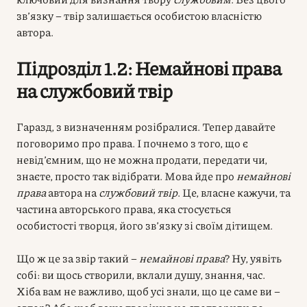
зв’язку – твір залишається особистою власністю
автора.
Підрозділ 1.2: Немайнові права
на службовий твір
Гаразд, з визначенням розібралися. Тепер давайте
поговоримо про права. І почнемо з того, що є
невід’ємним, що не можна продати, передати чи,
знаєте, просто так відібрати. Мова йде про
немайнові
права
автора на
службовий твір
. Це, власне кажучи, та
частина авторського права, яка стосується
особистості творця, його зв’язку зі своїм дітищем.
Що ж це за звір такий –
немайнові права
? Ну, уявіть
собі: ви щось створили, вклали душу, знання, час.
Хіба вам не важливо, щоб усі знали, що це саме ви –