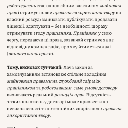
роботодавець
стає одноосібним власником
майнових
прав
і отримує повне
право на використання твору
на
власний розсуд: змінювати, публікувати, продавати
ліцензії, адаптувати – без необхідності щоразу
отримувати згоду
працівника
.
Працівник
, у свою
чергу, передаючи ці права, зазвичай отримує за це
відповідну компенсацію, про яку йтиметься далі
(
виплата винагороди
).
Тому, висновок тут такий:
Хоча закон за
замовчуванням встановлює спільне володіння
майновими правами
на
службовий твір
між
працівником
та
роботодавцем
, саме
умови договору
визначають реальний
розподіл прав
. Відсутність
чітких положень у договорі може призвести до
невизначеності та потенційних спорів щодо
права на
використання твору
.