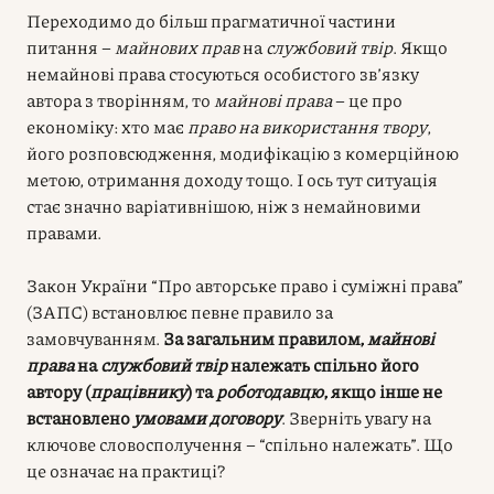
Переходимо до більш прагматичної частини
питання –
майнових прав
на
службовий твір
. Якщо
немайнові права стосуються особистого зв’язку
автора з творінням, то
майнові права
– це про
економіку: хто має
право на використання твору
,
його розповсюдження, модифікацію з комерційною
метою, отримання доходу тощо. І ось тут ситуація
стає значно варіативнішою, ніж з немайновими
правами.
Закон України “Про авторське право і суміжні права”
(ЗАПС) встановлює певне правило за
замовчуванням.
За загальним правилом,
майнові
права
на
службовий твір
належать спільно його
автору (
працівнику
) та
роботодавцю
, якщо інше не
встановлено
умовами договору
. Зверніть увагу на
ключове словосполучення – “спільно належать”. Що
це означає на практиці?