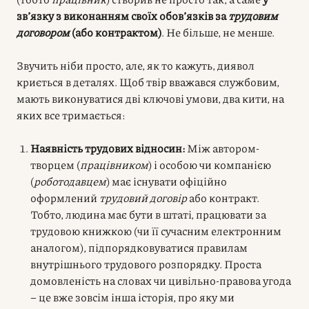
зв’язку з виконанням своїх обов’язків за
трудовим
договором
(або контрактом)
. Не більше, не менше.
Звучить ніби просто, але, як то кажуть, диявол
криється в деталях. Щоб твір вважався службовим,
мають виконуватися дві ключові умови, два кити, на
яких все тримається:
Наявність трудових відносин:
Між автором-
творцем (
працівником
) і особою чи компанією
(
роботодавцем
) має існувати офіційно
оформлений
трудовий договір
або контракт.
Тобто, людина має бути в штаті, працювати за
трудовою книжкою (чи її сучасним електронним
аналогом), підпорядковуватися правилам
внутрішнього трудового розпорядку. Проста
домовленість на словах чи цивільно-правова угода
– це вже зовсім інша історія, про яку ми