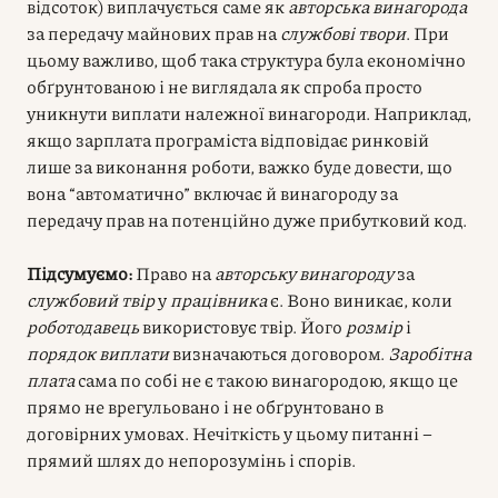
відсоток) виплачується саме як
авторська винагорода
за передачу майнових прав на
службові твори
. При
цьому важливо, щоб така структура була економічно
обґрунтованою і не виглядала як спроба просто
уникнути виплати належної винагороди. Наприклад,
якщо зарплата програміста відповідає ринковій
лише за виконання роботи, важко буде довести, що
вона “автоматично” включає й винагороду за
передачу прав на потенційно дуже прибутковий код.
Підсумуємо:
Право на
авторську винагороду
за
службовий твір
у
працівника
є. Воно виникає, коли
роботодавець
використовує твір. Його
розмір
і
порядок виплати
визначаються договором.
Заробітна
плата
сама по собі не є такою винагородою, якщо це
прямо не врегульовано і не обґрунтовано в
договірних умовах. Нечіткість у цьому питанні –
прямий шлях до непорозумінь і спорів.