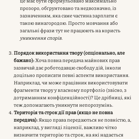
це має бути сформульовано максимально
прозоро, обґрунтовано та недвозначно, із
зазначенням, яка саме частина зарплати є
такою винагородою. Просто мовчання або
загальні фрази тут не працюють на користь
уникнення спорів
.
Порядок використання твору (опціонально, але
бажано):
Хоча повна передача майнових прав
зазвичай дає роботодавцю свободу дій, інколи
доцільно прописати певні аспекти використання.
Наприклад, чи може працівник використовувати
фрагменти твору у власному портфоліо (звісно, з
дотриманням конфіденційності)? Це дрібниці, які
теж допомагають уникнути непорозумінь.
Територія та строк дії прав (якщо не повна
передача):
Якщо права передаються не повністю, а,
наприклад, у вигляді ліцензії, важливо чітко
визначити територію та строк, на які надається