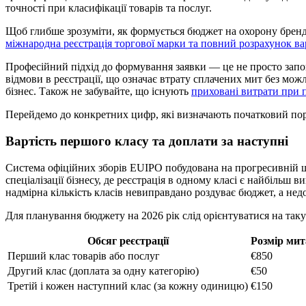
точності при класифікації товарів та послуг.
Щоб глибше зрозуміти, як формується бюджет на охорону бренду
міжнародна реєстрація торгової марки та повний розрахунок вар
Професійний підхід до формування заявки — це не просто запо
відмови в реєстрації, що означає втрату сплачених мит без мож
бізнес. Також не забувайте, що існують
приховані витрати при п
Перейдемо до конкретних цифр, які визначають початковий пор
Вартість першого класу та доплати за наступні
Система офіційних зборів EUIPO побудована на прогресивній шк
спеціалізації бізнесу, де реєстрація в одному класі є найбіль
надмірна кількість класів невиправдано роздуває бюджет, а не
Для планування бюджету на 2026 рік слід орієнтуватися на таку 
Обсяг реєстрації
Розмір мит
Перший клас товарів або послуг
€850
Другий клас (доплата за одну категорію)
€50
Третій і кожен наступний клас (за кожну одиницю)
€150