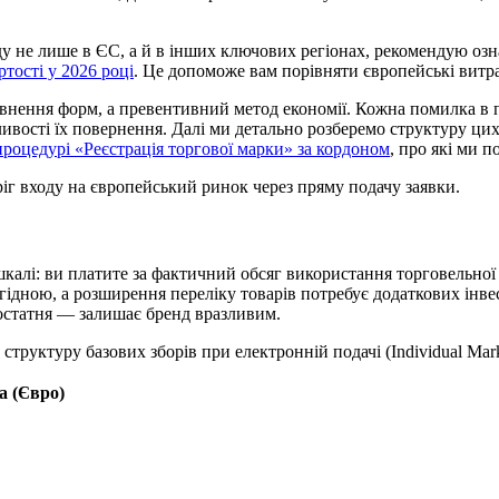
 не лише в ЄС, а й в інших ключових регіонах, рекомендую озна
тості у 2026 році
. Це допоможе вам порівняти європейські витр
внення форм, а превентивний метод економії. Кожна помилка в 
ливості їх повернення. Далі ми детально розберемо структуру цих
роцедурі «Реєстрація торгової марки» за кордоном
, про які ми 
іг входу на європейський ринок через пряму подачу заявки.
алі: ви платите за фактичний обсяг використання торговельної 
ш вигідною, а розширення переліку товарів потребує додаткових і
достатня — залишає бренд вразливим.
структуру базових зборів при електронній подачі (Individual Mark
а (Євро)