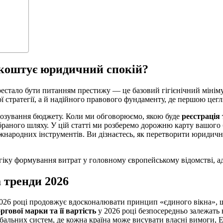
и коштує юридичний спокій?
тало бути питанням престижу — це базовий гігієнічний мінімум д
 стратегії, а й надійного правового фундаменту, де першою цег
нозування бюджету. Коли ми обговорюємо, якою буде
реєстрація 
 обраного шляху. У цій статті ми розберемо дорожню карту вашог
жнародних інструментів. Ви дізнаєтесь, як перетворити юридичні
гіку формування витрат у головному європейському відомстві, а
 тренди 2026
2026 році продовжує вдосконалювати принцип «єдиного вікна», щ
гової марки та її вартість
у 2026 році безпосередньо залежать в
лобальних систем, де кожна країна може висувати власні вимоги,