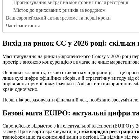
Прогнозування витрат на моніторинг після реєстрації
Місток до прихованих ризиків за кордоном
Ваш європейський актив: резюме та перші кроки
Часті запитання
Вихід на ринок ЄС у 2026 році: скільк
Масштабування на ринки Європейського Союзу у 2026 році перес
простір з високою конкуренцією вимагає не лише маркетингової
Основна складність, з якою стикаються підприємці, — це прог
лише сухі цифри офіційних зборів, а й стратегічну вигоду від
порівняння прямої подачі заявки в Аліканте та використання мі
країн одночасно.
Перш ніж розраховувати фінальний чек, необхідно зрозуміти ло
Базові мита EUIPO: актуальні цифри та
Європейське відомство з інтелектуальної власності (EUIPO) у 
заявку. Проте варто враховувати, що
міжнародна реєстрація тор
трансформацію та економічні зміни в регіоні. На відміну від г