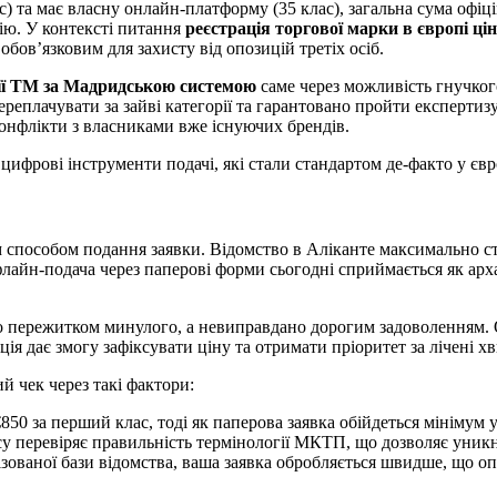
) та має власну онлайн-платформу (35 клас), загальна сума офіц
цію. У контексті питання
реєстрація торгової марки в європі ці
бов’язковим для захисту від опозицій третіх осіб.
ції ТМ за Мадридською системою
саме через можливість гнучкого
еплачувати за зайві категорії та гарантовано пройти експертиз
 конфлікти з власниками вже існуючих брендів.
 цифрові інструменти подачі, які стали стандартом де-факто у єв
 способом подання заявки. Відомство в Аліканте максимально ст
лайн-подача через паперові форми сьогодні сприймається як арха
сто пережитком минулого, а невиправдано дорогим задоволенням.
ція дає змогу зафіксувати ціну та отримати пріоритет за лічені х
 чек через такі фактори:
50 за перший клас, тоді як паперова заявка обійдеться мінімум у
у перевіряє правильність термінології МКТП, що дозволяє уникн
зованої бази відомства, ваша заявка обробляється швидше, що 