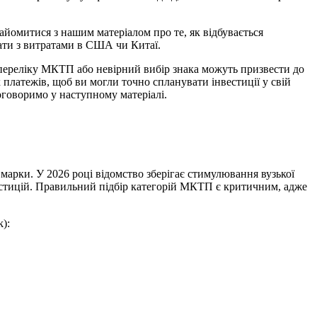
йомитися з нашим матеріалом про те, як відбувається
ати з витратами в США чи Китаї.
переліку МКТП або невірний вибір знака можуть призвести до
 платежів, щоб ви могли точно спланувати інвестиції у свій
поговоримо у наступному матеріалі.
марки. У 2026 році відомство зберігає стимулювання вузької
нвестицій. Правильний підбір категорій МКТП є критичним, адже
):