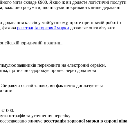
ійного мита складе €900. Якщо ж ви додасте логістичні послуги
на
, важливо розуміти, що ці суми покривають лише державні
 додавання класів у майбутньому, проте при прямій роботі з
у, фахова
реєстрація торгової марки
дозволяє оптимізувати
ропейській юридичній практиці.
имулює заявників переходити на електронні сервіси,
їзм, що значно здорожує процес через додаткові
 Обираючи офлайн-шлях, ви фактично доплачуєте за
вилини.
 €1000.
ути штрафів за уточнення переліку.
опосередковано знижує
реєстрація торгової марки в європі ціна