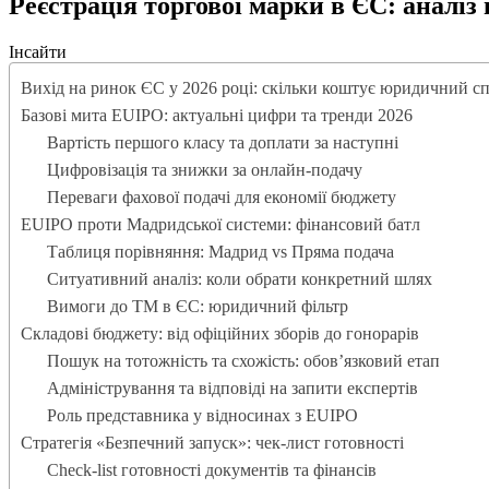
Реєстрація торгової марки в ЄС: аналіз 
Інсайти
Вихід на ринок ЄС у 2026 році: скільки коштує юридичний с
Базові мита EUIPO: актуальні цифри та тренди 2026
Вартість першого класу та доплати за наступні
Цифровізація та знижки за онлайн-подачу
Переваги фахової подачі для економії бюджету
EUIPO проти Мадридської системи: фінансовий батл
Таблиця порівняння: Мадрид vs Пряма подача
Ситуативний аналіз: коли обрати конкретний шлях
Вимоги до ТМ в ЄС: юридичний фільтр
Складові бюджету: від офіційних зборів до гонорарів
Пошук на тотожність та схожість: обов’язковий етап
Адміністрування та відповіді на запити експертів
Роль представника у відносинах з EUIPO
Стратегія «Безпечний запуск»: чек-лист готовності
Check-list готовності документів та фінансів