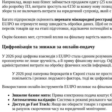
Наприклад, якщо ваш бізнес займається продажем одягу (25 клас
або розробку ПЗ, витрати зростуть на €150 за кожну нову пози
збори та не включають витрати на юридичний супровід, який є о
Багато підприємців оцінюють
переваги міжнародної реєстра
EUIPO ви отримуєте вищу швидкість обробки даних. Щоб не пер
перелік товарів ще на етапі підготовки, відсікаючи потенційні
Окрім базових мит, суттєвий вплив на фінальну вартість мають
Цифровізація та знижки за онлайн-подачу
У 2026 році цифрова взаємодія з EUIPO стала єдиним розумним
пропонуючи не лише зручність, а й пряму фінансову вигоду. Оф
адміністративні витрати на обробку фізичних носіїв інформації.
У 2026 році паперова бюрократія в Європі стала не про
повільність і ризики людського фактора, тоді як цифровіза
Використання онлайн-інструментів EUIPO впливає на фінальний
Знижене базове мито:
Пряма електронна подача коштує €8
Автоматична валідація:
Система в режимі реального час
Доступ до Fast Track:
Якщо ви обираєте товари з гармоні
за рахунок скорочення часу на юридичний моніторинг.