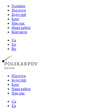
Головна
Послуги
Індустрії
Блог
Про нас
Наші кейси
Контакти
Ua
En
Ru
Послуги
Індустрії
Блог
Наші кейси
Про нас
Ua
En