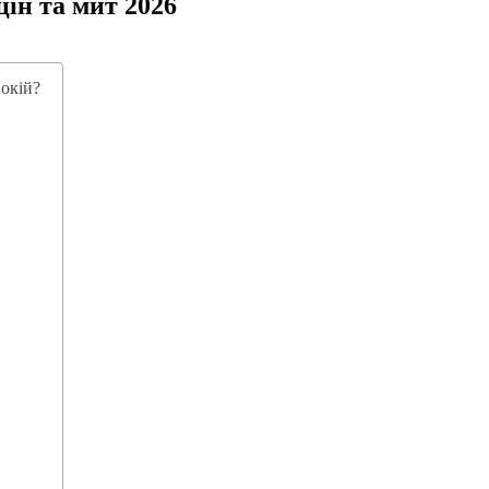
цін та мит 2026
покій?