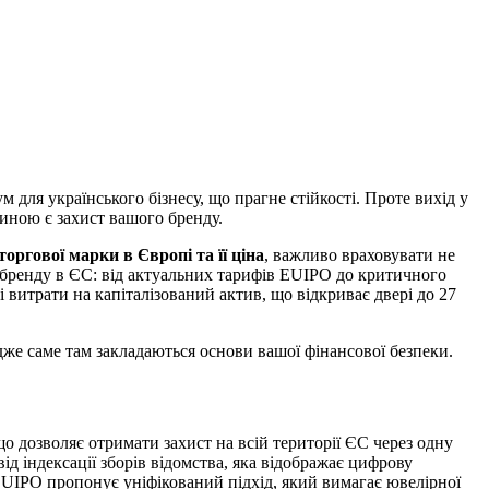
ля українського бізнесу, що прагне стійкості. Проте вихід у
линою є захист вашого бренду.
торгової марки в Європі та її ціна
, важливо враховувати не
о бренду в ЄС: від актуальних тарифів EUIPO до критичного
 витрати на капіталізований актив, що відкриває двері до 27
дже саме там закладаються основи вашої фінансової безпеки.
о дозволяє отримати захист на всій території ЄС через одну
ід індексації зборів відомства, яка відображає цифрову
 EUIPO пропонує уніфікований підхід, який вимагає ювелірної