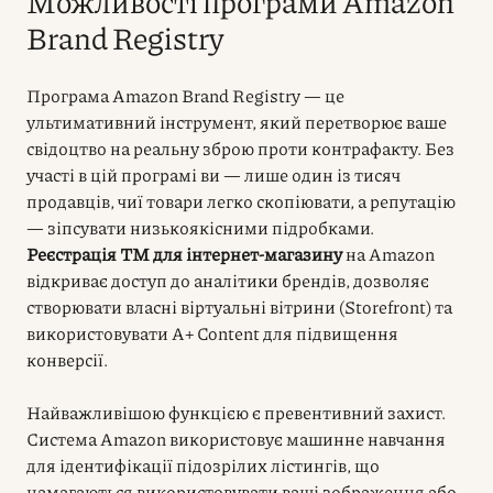
Можливості програми Amazon
Brand Registry
Програма Amazon Brand Registry — це
ультимативний інструмент, який перетворює ваше
свідоцтво на реальну зброю проти контрафакту. Без
участі в цій програмі ви — лише один із тисяч
продавців, чиї товари легко скопіювати, а репутацію
— зіпсувати низькоякісними підробками.
Реєстрація ТМ для інтернет-магазину
на Amazon
відкриває доступ до аналітики брендів, дозволяє
створювати власні віртуальні вітрини (Storefront) та
використовувати A+ Content для підвищення
конверсії.
Найважливішою функцією є превентивний захист.
Система Amazon використовує машинне навчання
для ідентифікації підозрілих лістингів, що
намагаються використовувати ваші зображення або