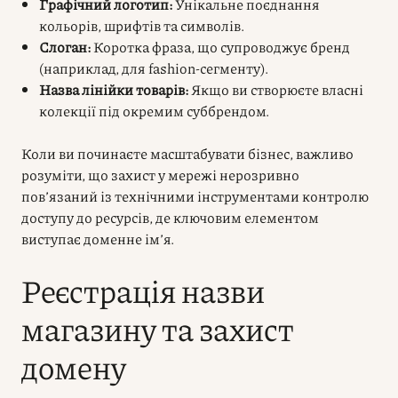
Графічний логотип:
Унікальне поєднання
кольорів, шрифтів та символів.
Слоган:
Коротка фраза, що супроводжує бренд
(наприклад, для fashion-сегменту).
Назва лінійки товарів:
Якщо ви створюєте власні
колекції під окремим суббрендом.
Коли ви починаєте масштабувати бізнес, важливо
розуміти, що захист у мережі нерозривно
пов’язаний із технічними інструментами контролю
доступу до ресурсів, де ключовим елементом
виступає доменне ім’я.
Реєстрація назви
магазину та захист
домену