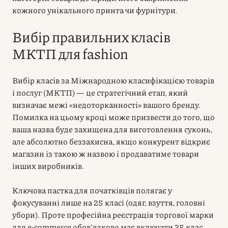
кожного унікального принта чи фурнітури.
Вибір правильних класів
МКТП для fashion
Вибір класів за Міжнародною класифікацією товарів
і послуг (МКТП) — це стратегічний етап, який
визначає межі «недоторканності» вашого бренду.
Помилка на цьому кроці може призвести до того, що
ваша назва буде захищена для виготовлення суконь,
але абсолютно беззахисна, якщо конкурент відкриє
магазин із такою ж назвою і продаватиме товари
інших виробників.
Ключова пастка для початківців полягає у
фокусуванні лише на 25 класі (одяг, взуття, головні
убори). Проте професійна реєстрація торгової марки
для e-commerce обов’язково має включати 35 клас.