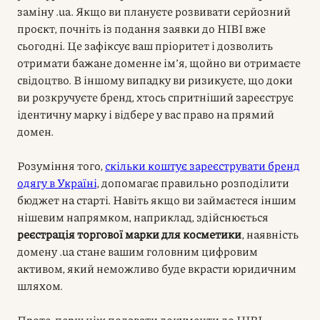
заміну .ua. Якщо ви плануєте розвивати серйозний
проєкт, почніть із подання заявки до НІВІ вже
сьогодні. Це зафіксує ваш пріоритет і дозволить
отримати бажане доменне ім’я, щойно ви отримаєте
свідоцтво. В іншому випадку ви ризикуєте, що доки
ви розкручуєте бренд, хтось спритніший зареєструє
ідентичну марку і відбере у вас право на прямий
домен.
Розуміння того,
скільки коштує зареєструвати бренд
одягу в Україні
, допомагає правильно розподілити
бюджет на старті. Навіть якщо ви займаєтеся іншим
нішевим напрямком, наприклад, здійснюється
реєстрація торгової марки для косметики
, наявність
домену .ua стане вашим головним цифровим
активом, який неможливо буде вкрасти юридичним
шляхом.
Проте, перш ніж подавати документи до НІВІ,