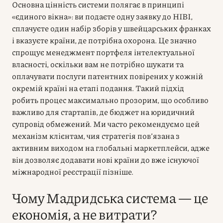
Основна цінність системи полягає в принципі
«єдиного вікна»: ви подаєте одну заявку до НІВІ,
сплачуєте один набір зборів у швейцарських франках
і вказуєте країни, де потрібна охорона. Це значно
спрощує менеджмент портфеля інтелектуальної
власності, оскільки вам не потрібно шукати та
оплачувати послуги патентних повірених у кожній
окремій країні на етапі подання. Такий підхід
робить процес максимально прозорим, що особливо
важливо для стартапів, де бюджет на юридичний
супровід обмежений. Ми часто рекомендуємо цей
механізм клієнтам, чия стратегія пов’язана з
активним виходом на глобальні маркетплейси, адже
він дозволяє додавати нові країни до вже існуючої
міжнародної реєстрації пізніше.
Чому Мадридська система — це
економія, а не витрати?