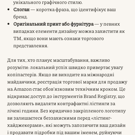
унікального графічного стилю.
Слоган
— коротка фраза, що ідентифікує ваш
бренд.
Оригінальний принт або фурнітура
— у певних
випадках елементи дизайну можна захистити як
ТМ, якщо вони мають ознаки торгового
представлення.
Для тих, хто планує масштабування, важливо
розуміти: локальний успіх швидко привертає увагу
копіпастерів. Якщо ви виходите на міжнародні
майданчики, реєстрація торгової марки для продажу
на Amazon стає обов’язковим технічним кроком. Це
відкриває доступ до інструментів Brand Registry, що
дозволяють видаляти контрафактні лістинги за
лічені години. Без юридично закріпленого логотипу
ви залишаєтеся беззахисними перед «лістинг-
хайджекерами», які можуть запозичити ваш дизайн
і продавати підробки під вашим іменем, руйнуючи