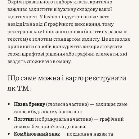
Окрім правильного підбору класів, критично
важливо захистити візуальну складову вашої
ідентичності. У fashion-індустрії назва часто
невіддільна від її графічного виконання, тому
реєстрація комбінованого знака (логотипу разом із
текстом) є золотим стандартом захисту. Це дозволяє
припиняти спроби конкурентів використовувати
схожі шрифтові рішення або графічні елементи, які
вводять споживача в оману.
Що саме можна і варто реєструвати
як ТМ:
Назва бренду
(словесна частина) — захищає саме
слово в будь-якому написанні.
Логотип
(зображувальна частина) — графічний
символ без прив’язки до назви.
Комбінований знак
— поєднання назви та