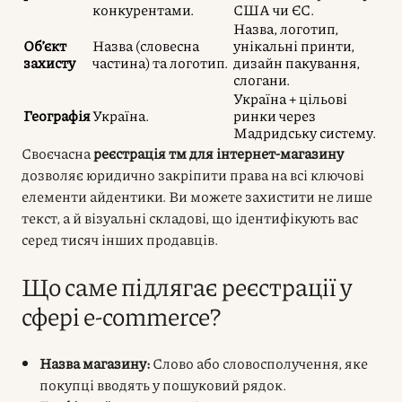
конкурентами.
США чи ЄС.
Назва, логотип,
Об’єкт
Назва (словесна
унікальні принти,
захисту
частина) та логотип.
дизайн пакування,
слогани.
Україна + цільові
Географія
Україна.
ринки через
Мадридську систему.
Своєчасна
реєстрація тм для інтернет-магазину
дозволяє юридично закріпити права на всі ключові
елементи айдентики. Ви можете захистити не лише
текст, а й візуальні складові, що ідентифікують вас
серед тисяч інших продавців.
Що саме підлягає реєстрації у
сфері e-commerce?
Назва магазину:
Слово або словосполучення, яке
покупці вводять у пошуковий рядок.