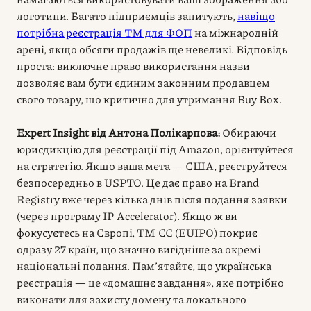
логотипи. Багато підприємців запитують,
навіщо
потрібна реєстрація ТМ для ФОП
на міжнародній
арені, якщо обсяги продажів ще невеликі. Відповідь
проста: виключне право використання назви
дозволяє вам бути єдиним законним продавцем
свого товару, що критично для утримання Buy Box.
Expert Insight від Антона Полікарпова:
Обираючи
юрисдикцію для реєстрації під Amazon, орієнтуйтеся
на стратегію. Якщо ваша мета — США, реєструйтеся
безпосередньо в USPTO. Це дає право на Brand
Registry вже через кілька днів після подання заявки
(через програму IP Accelerator). Якщо ж ви
фокусуєтесь на Європі, ТМ ЄС (EUIPO) покриє
одразу 27 країн, що значно вигідніше за окремі
національні подання. Пам’ятайте, що українська
реєстрація — це «домашнє завдання», яке потрібно
виконати для захисту домену та локального