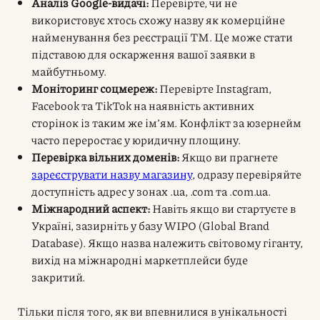
Аналіз Google-видачі:
Перевірте, чи не
використовує хтось схожу назву як комерційне
найменування без реєстрації ТМ. Це може стати
підставою для оскарження вашої заявки в
майбутньому.
Моніторинг соцмереж:
Перевірте Instagram,
Facebook та TikTok на наявність активних
сторінок із таким же ім’ям. Конфлікт за юзернейм
часто переростає у юридичну площину.
Перевірка вільних доменів:
Якщо ви прагнете
зареєструвати назву магазину
, одразу перевіряйте
доступність адрес у зонах .ua, .com та .com.ua.
Міжнародний аспект:
Навіть якщо ви стартуєте в
Україні, зазирніть у базу WIPO (Global Brand
Database). Якщо назва належить світовому гіганту,
вихід на міжнародні маркетплейси буде
закритий.
Тільки після того, як ви впевнилися в унікальності