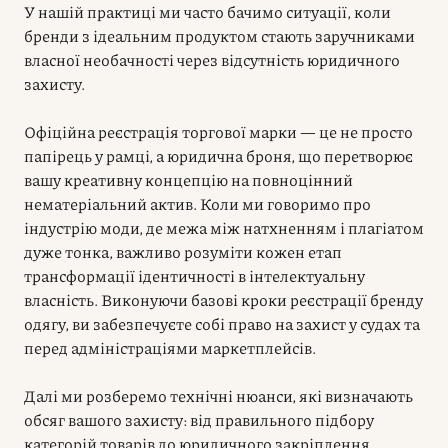
У нашій практиці ми часто бачимо ситуації, коли
бренди з ідеальним продуктом стають заручниками
власної необачності через відсутність юридичного
захисту.
Офіційна реєстрація торгової марки — це не просто
папірець у рамці, а юридична броня, що перетворює
вашу креативну концепцію на повноцінний
нематеріальний актив. Коли ми говоримо про
індустрію моди, де межа між натхненням і плагіатом
дуже тонка, важливо розуміти кожен етап
трансформації ідентичності в інтелектуальну
власність. Виконуючи базові кроки реєстрації бренду
одягу, ви забезпечуєте собі право на захист у судах та
перед адміністраціями маркетплейсів.
Далі ми розберемо технічні нюанси, які визначають
обсяг вашого захисту: від правильного підбору
категорій товарів до юридичного закріплення