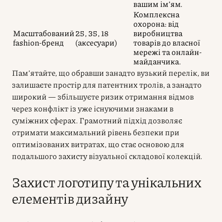
вашим ім’ям.
Комплексна
охорона: від
Масштабований
25, 35, 18
виробництва
fashion-бренд
(аксесуари)
товарів до власної
мережі та онлайн-
майданчика.
Пам’ятайте, що обравши занадто вузький перелік, ви
залишаєте простір для патентних тролів, а занадто
широкий — збільшуєте ризик отримання відмов
через конфлікт із уже існуючими знаками в
суміжних сферах. Грамотний підхід дозволяє
отримати максимальний рівень безпеки при
оптимізованих витратах, що стає основою для
подальшого захисту візуальної складової колекцій.
Захист логотипу та унікальних
елементів дизайну