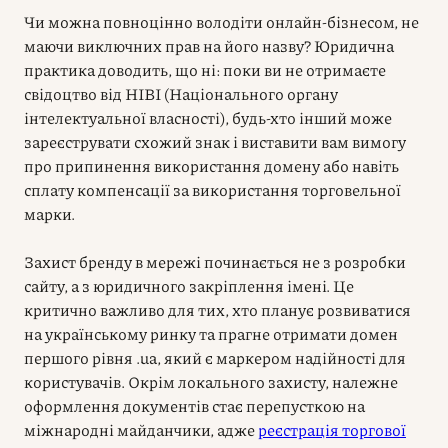
Чи можна повноцінно володіти онлайн-бізнесом, не
маючи виключних прав на його назву? Юридична
практика доводить, що ні: поки ви не отримаєте
свідоцтво від НІВІ (Національного органу
інтелектуальної власності), будь-хто інший може
зареєструвати схожий знак і виставити вам вимогу
про припинення використання домену або навіть
сплату компенсації за використання торговельної
марки.
Захист бренду в мережі починається не з розробки
сайту, а з юридичного закріплення імені. Це
критично важливо для тих, хто планує розвиватися
на українському ринку та прагне отримати домен
першого рівня .ua, який є маркером надійності для
користувачів. Окрім локального захисту, належне
оформлення документів стає перепусткою на
міжнародні майданчики, адже
реєстрація торгової