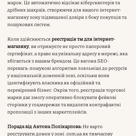
марок. Це автоматично відсікає кіберсквотерів та
дрібних шахраїв, створюючи для вашого інтернет-
магазину зону підвищеної довіри з боку покупців та
пошукових систем.
Коли здійснюється
реєстрація тм для інтернет-
магазину
, ви отримуєте не просто паперовий
сертифікат, а право на унікальну адресу в мережі, яка
збігається з вашим брендом. Це вагома SEO-
перевага: пошукові алгоритми лояльніші до ресурсів
у національній доменній зоні, оскільки вони
ідентифікують власника як офіційний та
перевірений бізнес. Окрім того, реєстрація торгової
марки дає змогу оперативно блокувати фейкові
сторінки у соцмережах та видаляти контрафактні
пропозиції з інших маркетплейсів.
Порада від Антона Полікарпова:
Не варто
реєструвати домен у зоні .com.ua як тимчасову