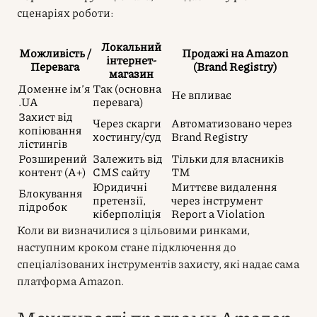
сценаріях роботи:
Локальний
Можливість /
Продажі на Amazon
інтернет-
Перевага
(Brand Registry)
магазин
Доменне ім’я
Так (основна
Не впливає
.UA
перевага)
Захист від
Через скарги
Автоматизовано через
копіювання
хостингу/суд
Brand Registry
лістингів
Розширений
Залежить від
Тільки для власників
контент (A+)
CMS сайту
ТМ
Юридичні
Миттєве видалення
Блокування
претензії,
через інструмент
підробок
кіберполіція
Report a Violation
Коли ви визначилися з цільовими ринками,
наступним кроком стане підключення до
спеціалізованих інструментів захисту, які надає сама
платформа Amazon.