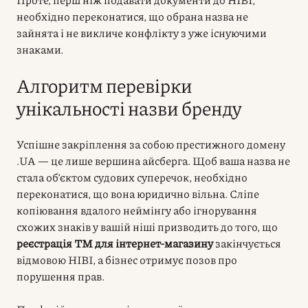
необхідно переконатися, що обрана назва не
зайнята і не викличе конфлікту з уже існуючими
знаками.
Алгоритм перевірки
унікальності назви бренду
Успішне закріплення за собою престижного домену
.UA — це лише вершина айсберга. Щоб ваша назва не
стала об’єктом судових суперечок, необхідно
переконатися, що вона юридично вільна. Сліпе
копіювання вдалого неймінгу або ігнорування
схожих знаків у вашій ніші призводить до того, що
реєстрація ТМ для інтернет-магазину
закінчується
відмовою НІВІ, а бізнес отримує позов про
порушення прав.