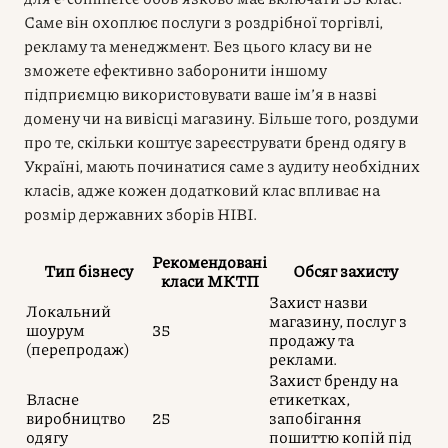
Саме він охоплює послуги з роздрібної торгівлі,
рекламу та менеджмент. Без цього класу ви не
зможете ефективно заборонити іншому
підприємцю використовувати ваше ім’я в назві
домену чи на вивісці магазину. Більше того, роздуми
про те, скільки коштує зареєструвати бренд одягу в
Україні, мають починатися саме з аудиту необхідних
класів, адже кожен додатковий клас впливає на
розмір державних зборів НІВІ.
Рекомендовані
Тип бізнесу
Обсяг захисту
класи МКТП
Захист назви
Локальний
магазину, послуг з
шоурум
35
продажу та
(перепродаж)
реклами.
Захист бренду на
Власне
етикетках,
виробництво
25
запобігання
одягу
пошиттю копій під