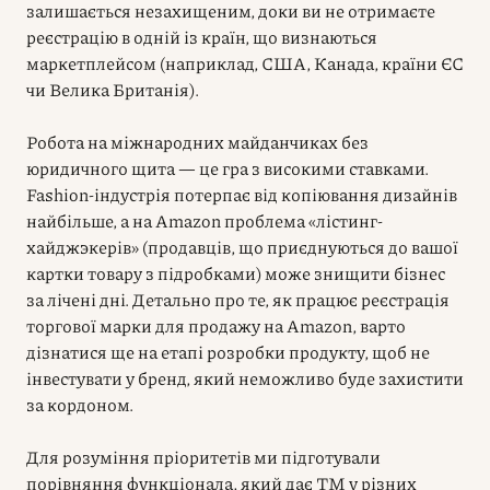
залишається незахищеним, доки ви не отримаєте
реєстрацію в одній із країн, що визнаються
маркетплейсом (наприклад, США, Канада, країни ЄС
чи Велика Британія).
Робота на міжнародних майданчиках без
юридичного щита — це гра з високими ставками.
Fashion-індустрія потерпає від копіювання дизайнів
найбільше, а на Amazon проблема «лістинг-
хайджэкерів» (продавців, що приєднуються до вашої
картки товару з підробками) може знищити бізнес
за лічені дні. Детально про те, як працює реєстрація
торгової марки для продажу на Amazon, варто
дізнатися ще на етапі розробки продукту, щоб не
інвестувати у бренд, який неможливо буде захистити
за кордоном.
Для розуміння пріоритетів ми підготували
порівняння функціонала, який дає ТМ у різних