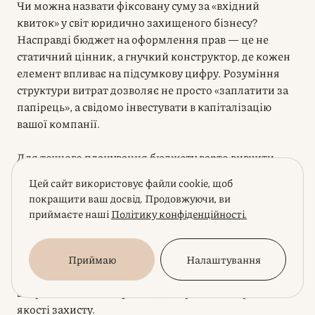
Чи можна назвати фіксовану суму за «вхідний
квиток» у світ юридично захищеного бізнесу?
Насправді бюджет на оформлення прав — це не
статичний цінник, а гнучкий конструктор, де кожен
елемент впливає на підсумкову цифру. Розуміння
структури витрат дозволяє не просто «заплатити за
папірець», а свідомо інвестувати в капіталізацію
вашої компанії.
Для точного планування бюджету варто вивчити
детальний розрахунок вартості реєстрації бренду
Цей сайт використовує файли cookie, щоб
одягу
, оскільки фінальний чек залежатиме від
покращити ваш досвід. Продовжуючи, ви
обраної стратегії захисту. Професійна реєстрація
приймаєте наші
Політику конфіденційності.
торгової марки допомагає уникнути прихованих
витрат, які виникають через помилки в заявці або
неправильно сформований перелік товарів. Далі ми
Приймаю
Налаштування
розберемо, які саме фактори формують державні
збори та як оптимізувати ці витрати без втрати
якості захисту.