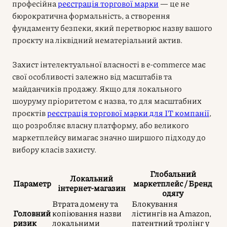
професійна
реєстрація торгової марки
— це не
бюрократична формальність, а створення
фундаменту безпеки, який перетворює назву вашого
проєкту на ліквідний нематеріальний актив.
Захист інтелектуальної власності в e-commerce має
свої особливості залежно від масштабів та
майданчиків продажу. Якщо для локального
шоуруму пріоритетом є назва, то для масштабних
проєктів
реєстрація торгової марки для IT компанії
,
що розробляє власну платформу, або великого
маркетплейсу вимагає значно ширшого підходу до
вибору класів захисту.
Глобальний
Локальний
Параметр
маркетплейс / Бренд
інтернет-магазин
одягу
Втрата домену та
Блокування
Головний
копіювання назви
лістингів на Amazon,
ризик
локальними
патентний тролінг у