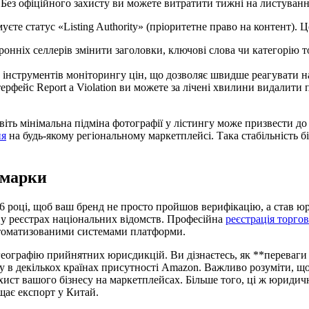
 Без офіційного захисту ви можете витратити тижні на листуванн
муєте статус «Listing Authority» (пріоритетне право на контент).
оронніх селлерів змінити заголовки, ключові слова чи категорію
інструментів моніторингу цін, що дозволяє швидше реагувати н
ерфейс Report a Violation ви можете за лічені хвилини видалити
іть мінімальна підміна фотографії у лістингу може призвести до
ня
на будь-якому регіональному маркетплейсі. Така стабільність 
 марки
026 році, щоб ваш бренд не просто пройшов верифікацію, а став
в у реєстрах національних відомств. Професійна
реєстрація торго
автоматизованими системами платформи.
 географію прийнятних юрисдикцій. Ви дізнаєтесь, як **переваг
у в декількох країнах присутності Amazon. Важливо розуміти, що
ахист вашого бізнесу на маркетплейсах. Більше того, ці ж юрид
щає експорт у Китай.