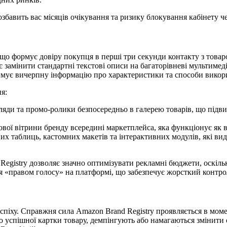
озбавить вас місяців очікування та ризику блокування кабінету ч
 що формує довіру покупця в перші три секунди контакту з това
 замінити стандартні текстові описи на багаторівневі мультимеді
римує вичерпну інформацію про характеристики та способи викор
я:
яди та промо-ролики безпосередньо в галерею товарів, що підв
вої вітрини бренду всередині маркетплейса, яка функціонує як 
х таблиць, кастомних макетів та інтерактивних модулів, які ви
Registry дозволяє значно оптимізувати рекламні бюджети, оскільки
 «правом голосу» на платформі, що забезпечує жорсткий контро
ху. Справжня сила Amazon Brand Registry проявляється в момен
 до успішної картки товару, демпінгують або намагаються змінит