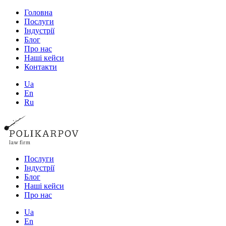
Головна
Послуги
Індустрії
Блог
Про нас
Наші кейси
Контакти
Ua
En
Ru
Послуги
Індустрії
Блог
Наші кейси
Про нас
Ua
En