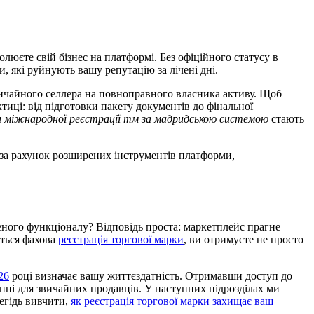
люєте свій бізнес на платформі. Без офіційного статусу в
, які руйнують вашу репутацію за лічені дні.
вичайного селлера на повноправного власника активу. Щоб
иці: від підготовки пакету документів до фінальної
и міжнародної реєстрації тм за мадридською системою
стають
 за рахунок розширених інструментів платформи,
еного функціоналу? Відповідь проста: маркетплейс прагне
иться фахова
реєстрація торгової марки
, ви отримуєте не просто
26
році визначає вашу життєздатність. Отримавши доступ до
пні для звичайних продавців. У наступних підрозділах ми
егідь вивчити,
як реєстрація торгової марки захищає ваш