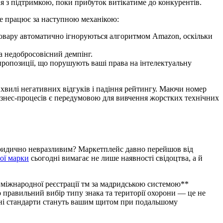
я з підтримкою, поки прибуток витікатиме до конкурентів.
 Це працює за наступною механікою:
 товару автоматично ігноруються алгоритмом Amazon, оскільки
а недобросовісний демпінг.
 пропозиції, що порушують ваші права на інтелектуальну
 хвилі негативних відгуків і падіння рейтингу. Маючи номер
бізнес-процесів є передумовою для вивчення жорстких технічних
 юридично невразливим? Маркетплейс давно перейшов від
вої марки
сьогодні вимагає не лише наявності свідоцтва, а й
и міжнародної реєстрації тм за мадридською системою**
 правильний вибір типу знака та території охорони — це не
ичні стандарти стануть вашим щитом при подальшому