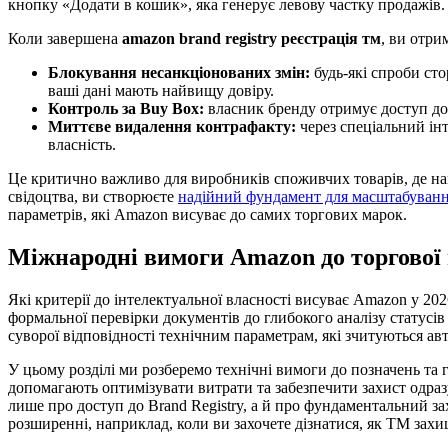
кнопку «Додати в кошик», яка генерує левову частку продажів.
Коли завершена
amazon brand registry реєстрація тм
, ви отри
Блокування несанкціонованих змін:
будь-які спроби ст
ваші дані мають найвищу довіру.
Контроль за Buy Box:
власник бренду отримує доступ до 
Миттєве видалення контрафакту:
через спеціальний інт
власність.
Це критично важливо для виробників споживчих товарів, де нав
свідоцтва, ви створюєте
надійний фундамент для масштабуван
параметрів, які Amazon висуває до самих торгових марок.
Міжнародні вимоги Amazon до торгової
Які критерії до інтелектуальної власності висуває Amazon у 2
формальної перевірки документів до глибокого аналізу статусі
суворої відповідності технічним параметрам, які зчитуються 
У цьому розділі ми розберемо технічні вимоги до позначень та
допомагають оптимізувати витрати та забезпечити захист одраз
лише про доступ до Brand Registry, а й про фундаментальний з
розширенні, наприклад, коли ви захочете дізнатися, як ТМ захи