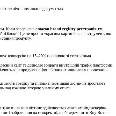
ерез технічні помилки в документах.
ром. Коли завершена
amazon brand registry реєстрація тм
,
йні блоки. Це не просто «красива картинка», а інструмент, що
истання продукту.
ищує конверсію на 15–20% порівняно зі статичними
власний сайт та дозволяє збирати внутрішній трафік платформи.
діляють ваш продукт на фоні безликих «no-name» пропозицій
 якість трафіку та глибина переглядів лістингів зростають.
ль над кожною літерою у вашому описі.
т, коли на ваш лістинг здійснюється атака «хайнджекерів»
и опис і зображення на некоректні, щоб перехопити Buy Box —