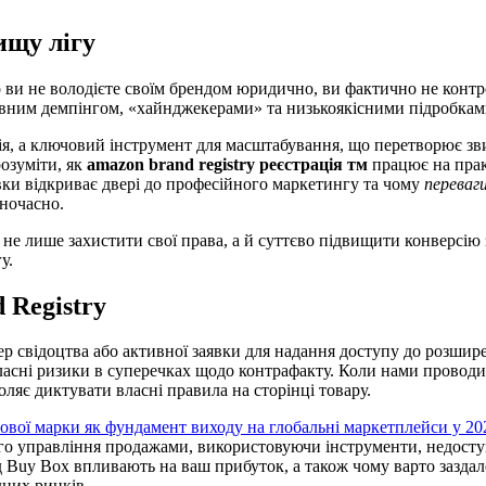
ищу лігу
 ви не володієте своїм брендом юридично, ви фактично не контро
сивним демпінгом, «хайнджекерами» та низькоякісними підробками
ія, а ключовий інструмент для масштабування, що перетворює з
озуміти, як
amazon brand registry реєстрація тм
працює на практ
явки відкриває двері до професійного маркетингу та чому
переваг
дночасно.
не лише захистити свої права, а й суттєво підвищити конверсію
у.
 Registry
р свідоцтва або активної заявки для надання доступу до розшир
ласні ризики в суперечках щодо контрафакту. Коли нами провод
яє диктувати власні правила на сторінці товару.
гової марки як фундамент виходу на глобальні маркетплейси у 20
ного управління продажами, використовуючи інструменти, недосту
ад Buy Box впливають на ваш прибуток, а також чому варто заздал
дних ринків.