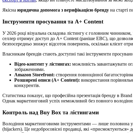
Якісна
юридична допомога з верифікацією бренду
на старті п
Інструменти просування та A+ Content
У 2026 році візуальна складова лістингу є головним чинником,
селлер отримує доступ до A+ Content (раніше EBC), що дозволяє
безпосередньо знижує відсоток повернень, оскільки клієнт от
Власникам брендів стають доступні такі інструменти просуванн
Відео-контент у лістингах:
можливість завантажувати огл
зображеннями.
Amazon Storefront:
створення повноцінної багатосторінко
Розширені описи (A+ Content):
використання порівняльни
конкурентів.
Статистика показує, що професійна презентація бренду в Brand 
Однак маркетинговий успіх неможливий без повного володіння
Контроль над Buy Box та лістингами
Володіння маркетинговими інструментами — лише половина успі
(hijackers). Це недобросовісні продавці, які «присмоктуються»