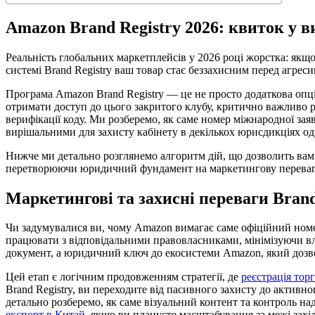
Amazon Brand Registry 2026: квиток у в
Реальність глобальних маркетплейсів у 2026 році жорстка: якщо
системі Brand Registry ваш товар стає беззахисним перед агре
Програма Amazon Brand Registry — це не просто додаткова опц
отримати доступ до цього закритого клубу, критично важливо р
верифікації коду. Ми розберемо, як саме номер міжнародної за
вирішальними для захисту кабінету в декількох юрисдикціях о
Нижче ми детально розглянемо алгоритм дій, що дозволить вам 
перетворюючи юридичний фундамент на маркетингову переваг
Маркетингові та захисні переваги Brand
Чи задумувалися ви, чому Amazon вимагає саме офіційний номе
працювати з відповідальними правовласниками, мінімізуючи в
документ, а юридичний ключ до екосистеми Amazon, який дозвол
Цей етап є логічним продовженням стратегії, де
реєстрація тор
Brand Registry, ви переходите від пасивного захисту до актив
детально розберемо, як саме візуальний контент та контроль н
експорт в Китай
, якщо ви плануєте масштабування за межі захі