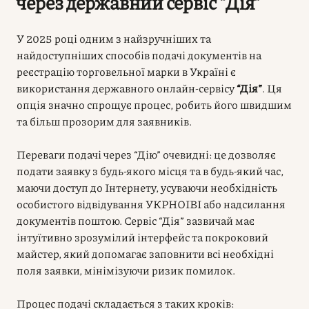
через державний сервіс “Дія”
У 2025 році одним з найзручніших та
найдоступніших способів подачі документів на
реєстрацію торговельної марки в Україні є
використання державного онлайн-сервісу
“Дія”
. Ця
опція значно спрощує процес, робить його швидшим
та більш прозорим для заявників.
Переваги подачі через “Дію” очевидні: це дозволяє
подати заявку з будь-якого місця та в будь-який час,
маючи доступ до Інтернету, усуваючи необхідність
особистого відвідування УКРНОІВІ або надсилання
документів поштою. Сервіс “Дія” зазвичай має
інтуїтивно зрозумілий інтерфейс та покроковий
майстер, який допомагає заповнити всі необхідні
поля заявки, мінімізуючи ризик помилок.
Процес подачі складається з таких кроків: