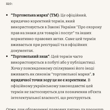
що:
“Торговельна марка” (ТМ)
: Це офіційний,
юридично коректний термін, який
використовується в Законі України “Про охорону
прав на знаки для товарів і послуг” та інших
нормативно-правових актах. Саме цей термін
вживається при реєстрації та в офіційних
документах.
“Торговельний знак”
: Цей термін часто
використовується в побуті або у публіцистиці.
Хоча у повсякденному спілкуванні його іноді
вживають як синонім “торговельної марки”,
з
юридичної точки зору це не є коректним
. В
офіційному українському законодавстві цей
термін не застосовується для позначення об’єкта
інтелектуальної власності, що реєструється.
Отже, при обговоренні правових питань та процедур