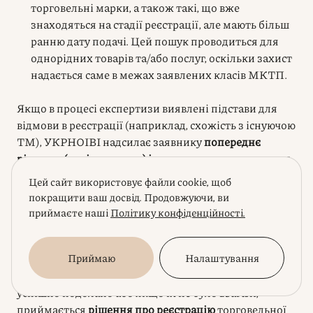
торговельні марки, а також такі, що вже
знаходяться на стадії реєстрації, але мають більш
ранню дату подачі. Цей пошук проводиться для
однорідних товарів та/або послуг, оскільки захист
надається саме в межах заявлених класів МКТП.
Якщо в процесі експертизи виявлені підстави для
відмови в реєстрації (наприклад, схожість з існуючою
ТМ), УКРНОІВІ надсилає заявнику
попереднє
рішення (повідомлення) із детальним викладенням
причин
. Заявник має право протягом встановленого
Цей сайт використовує файли cookie, щоб
терміну (зазвичай 2-4 місяці) подати мотивовану
покращити ваш досвід. Продовжуючи, ви
відповідь на заперечення експертизи
, надати
приймаєте наші
Політику конфіденційності.
аргументи на захист своєї марки, спростувати доводи
експерта або внести зміни до заявки (наприклад,
Приймаю
Налаштування
зменшити перелік товарів/послуг, щоб уникнути
конфлікту). Якщо всі заперечення експертизи
успішно подолано або якщо їх не було взагалі,
приймається
рішення про реєстрацію
торговельної