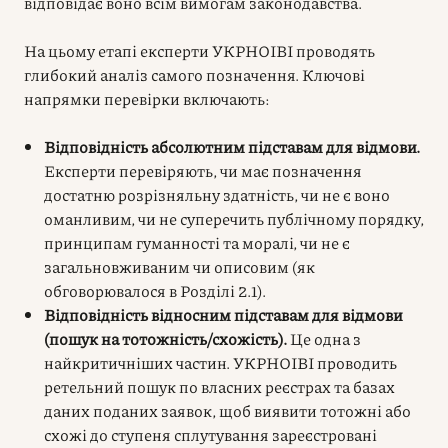
відповідає воно всім вимогам законодавства.
На цьому етапі експерти УКРНОІВІ проводять
глибокий аналіз самого позначення. Ключові
напрямки перевірки включають:
Відповідність абсолютним підставам для відмови.
Експерти перевіряють, чи має позначення
достатню розрізняльну здатність, чи не є воно
оманливим, чи не суперечить публічному порядку,
принципам гуманності та моралі, чи не є
загальновживаним чи описовим (як
обговорювалося в Розділі 2.1).
Відповідність відносним підставам для відмови
(пошук на тотожність/схожість).
Це одна з
найкритичніших частин. УКРНОІВІ проводить
ретельний пошук по власних реєстрах та базах
даних поданих заявок, щоб виявити тотожні або
схожі до ступеня сплутування зареєстровані