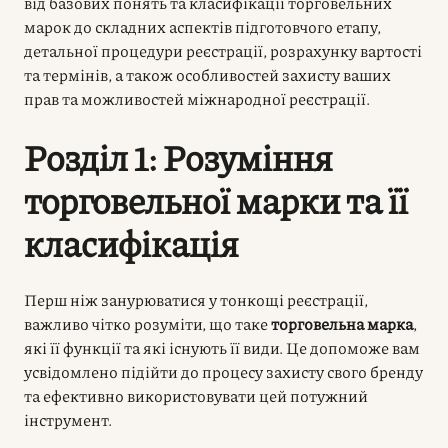
від базових понять та класифікації торговельних
марок до складних аспектів підготовчого етапу,
детальної процедури реєстрації, розрахунку вартості
та термінів, а також особливостей захисту ваших
прав та можливостей міжнародної реєстрації.
Розділ 1: Розуміння
торговельної марки та її
класифікація
Перш ніж занурюватися у тонкощі реєстрації,
важливо чітко розуміти, що таке
торговельна марка
,
які її функції та які існують її види. Це допоможе вам
усвідомлено підійти до процесу захисту свого бренду
та ефективно використовувати цей потужний
інструмент.