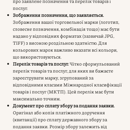
про заявлене позначення та перелік товарів і
послуг.
Зображення позначення, що заявляється.
Зображення вашої торговельної марки (логотип,
словесне позначення, комбінація тощо) має бути
надано у відповідних форматах (зазвичай JPG,
TIFF) з високою роздільною здатністю. Для
кольорових марок важливо вказати всі кольори,
що використовуються.
Перелік товарів та послуг.
Чітко сформульований
перелік товарів та послуг, для яких ви бажаєте
зареєструвати марку, згрупований за
відповідними класами Міжнародної класифікації
товарів і послуг (МКТП). Цей перелік має бути
максимально точним.
Документ про сплату збору за подання заявки.
Оригінал або копія платіжного доручення
(квитанції) про сплату державного збору за
подання заявки. Розмір збору залежить від