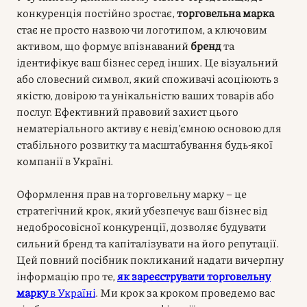
конкуренція постійно зростає,
торговельна марка
стає не просто назвою чи логотипом, а ключовим
активом, що формує впізнаваний
бренд
та
ідентифікує ваш бізнес серед інших. Це візуальний
або словесний символ, який споживачі асоціюють з
якістю, довірою та унікальністю ваших товарів або
послуг. Ефективний правовий захист цього
нематеріального активу є невід’ємною основою для
стабільного розвитку та масштабування будь-якої
компанії в Україні.
Оформлення прав на торговельну марку – це
стратегічний крок, який убезпечує ваш бізнес від
недобросовісної конкуренції, дозволяє будувати
сильний бренд та капіталізувати на його репутації.
Цей повний посібник покликаний надати вичерпну
інформацію про те,
як зареєструвати торговельну
марку
в Україні
. Ми крок за кроком проведемо вас