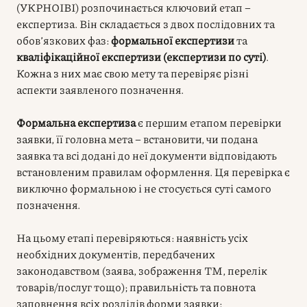
(УКРНОІВІ) розпочинається ключовий етап –
експертиза. Він складається з двох послідовних та
обов’язкових фаз:
формальної експертизи
та
кваліфікаційної експертизи (експертизи по суті)
.
Кожна з них має свою мету та перевіряє різні
аспекти заявленого позначення.
Формальна експертиза
є першим етапом перевірки
заявки, її головна мета – встановити, чи подана
заявка та всі додані до неї документи відповідають
встановленим правилам оформлення. Ця перевірка є
виключно формальною і не стосується суті самого
позначення.
На цьому етапі перевіряються: наявність усіх
необхідних документів, передбачених
законодавством (заява, зображення ТМ, перелік
товарів/послуг тощо); правильність та повнота
заповнення всіх розділів форми заявки;