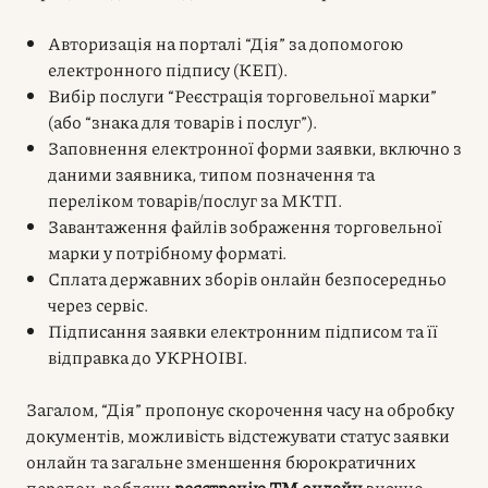
Авторизація на порталі “Дія” за допомогою
електронного підпису (КЕП).
Вибір послуги “Реєстрація торговельної марки”
(або “знака для товарів і послуг”).
Заповнення електронної форми заявки, включно з
даними заявника, типом позначення та
переліком товарів/послуг за МКТП.
Завантаження файлів зображення торговельної
марки у потрібному форматі.
Сплата державних зборів онлайн безпосередньо
через сервіс.
Підписання заявки електронним підписом та її
відправка до УКРНОІВІ.
Загалом, “Дія” пропонує скорочення часу на обробку
документів, можливість відстежувати статус заявки
онлайн та загальне зменшення бюрократичних
перепон, роблячи
реєстрацію ТМ онлайн
значно