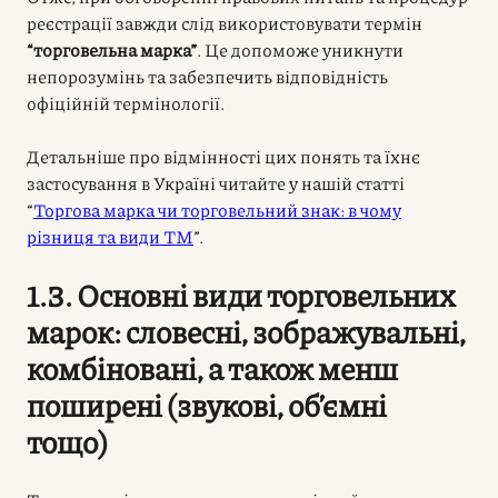
реєстрації завжди слід використовувати термін
“торговельна марка”
. Це допоможе уникнути
непорозумінь та забезпечить відповідність
офіційній термінології.
Детальніше про відмінності цих понять та їхнє
застосування в Україні читайте у нашій статті
“
Торгова марка чи торговельний знак: в чому
різниця та види ТМ
”.
1.3. Основні види торговельних
марок: словесні, зображувальні,
комбіновані, а також менш
поширені (звукові, об’ємні
тощо)