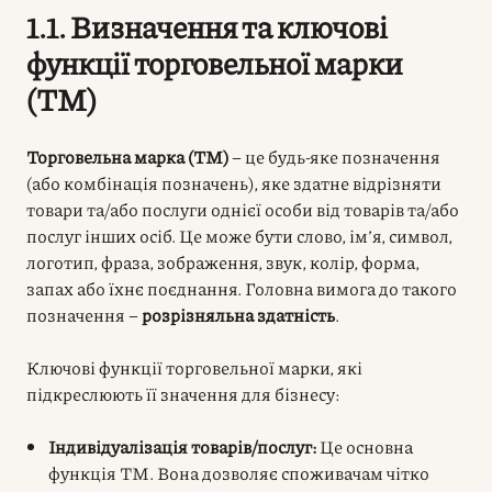
1.1. Визначення та ключові
функції торговельної марки
(ТМ)
Торговельна марка (ТМ)
– це будь-яке позначення
(або комбінація позначень), яке здатне відрізняти
товари та/або послуги однієї особи від товарів та/або
послуг інших осіб. Це може бути слово, ім’я, символ,
логотип, фраза, зображення, звук, колір, форма,
запах або їхнє поєднання. Головна вимога до такого
позначення –
розрізняльна здатність
.
Ключові функції торговельної марки, які
підкреслюють її значення для бізнесу:
Індивідуалізація товарів/послуг:
Це основна
функція ТМ. Вона дозволяє споживачам чітко