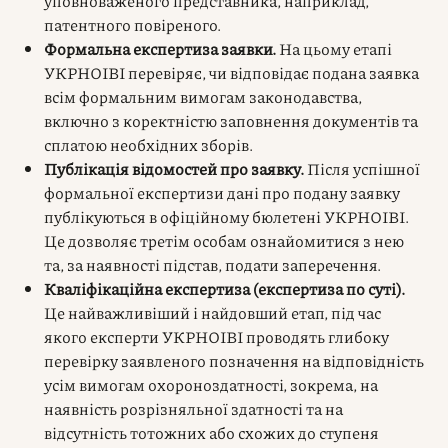
уповноваженого представника, наприклад,
патентного повіреного.
Формальна експертиза заявки.
На цьому етапі
УКРНОІВІ перевіряє, чи відповідає подана заявка
всім формальним вимогам законодавства,
включно з коректністю заповнення документів та
сплатою необхідних зборів.
Публікація відомостей про заявку.
Після успішної
формальної експертизи дані про подану заявку
публікуються в офіційному бюлетені УКРНОІВІ.
Це дозволяє третім особам ознайомитися з нею
та, за наявності підстав, подати заперечення.
Кваліфікаційна експертиза (експертиза по суті).
Це найважливіший і найдовший етап, під час
якого експерти УКРНОІВІ проводять глибоку
перевірку заявленого позначення на відповідність
усім вимогам охороноздатності, зокрема, на
наявність розрізняльної здатності та на
відсутність тотожних або схожих до ступеня