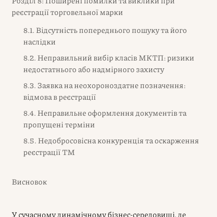
Розділ 8: Поширені помилки та виклики при
реєстрації торговельної марки
8.1. Відсутність попереднього пошуку та його
наслідки
8.2. Неправильний вибір класів МКТП: ризики
недостатнього або надмірного захисту
8.3. Заявка на неохороноздатне позначення:
відмова в реєстрації
8.4. Неправильне оформлення документів та
пропущені терміни
8.5. Недобросовісна конкуренція та оскарження
реєстрації ТМ
Висновок
У сучасному динамічному бізнес-середовищі, де