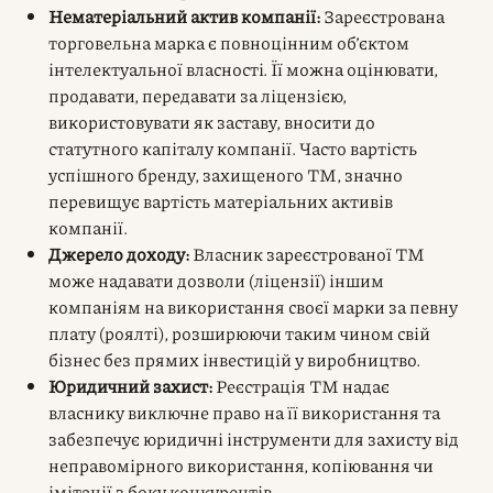
Нематеріальний актив компанії:
Зареєстрована
торговельна марка є повноцінним об’єктом
інтелектуальної власності. Її можна оцінювати,
продавати, передавати за ліцензією,
використовувати як заставу, вносити до
статутного капіталу компанії. Часто вартість
успішного бренду, захищеного ТМ, значно
перевищує вартість матеріальних активів
компанії.
Джерело доходу:
Власник зареєстрованої ТМ
може надавати дозволи (ліцензії) іншим
компаніям на використання своєї марки за певну
плату (роялті), розширюючи таким чином свій
бізнес без прямих інвестицій у виробництво.
Юридичний захист:
Реєстрація ТМ надає
власнику виключне право на її використання та
забезпечує юридичні інструменти для захисту від
неправомірного використання, копіювання чи
імітації з боку конкурентів.