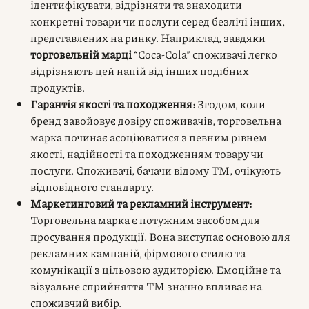
ідентифікувати, відрізняти та знаходити
конкретні товари чи послуги серед безлічі інших,
представлених на ринку. Наприклад, завдяки
торговельній марці
“Coca-Cola” споживачі легко
відрізняють цей напій від інших подібних
продуктів.
Гарантія якості та походження:
Згодом, коли
бренд завойовує довіру споживачів, торговельна
марка починає асоціюватися з певним рівнем
якості, надійності та походженням товару чи
послуги. Споживачі, бачачи відому ТМ, очікують
відповідного стандарту.
Маркетинговий та рекламний інструмент:
Торговельна марка є потужним засобом для
просування продукції. Вона виступає основою для
рекламних кампаній, фірмового стилю та
комунікації з цільовою аудиторією. Емоційне та
візуальне сприйняття ТМ значно впливає на
споживчий вибір.