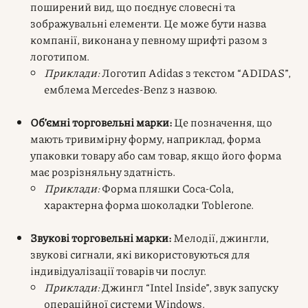
поширений вид, що поєднує словесні та
зображувальні елементи. Це може бути назва
компанії, виконана у певному шрифті разом з
логотипом.
Приклади:
Логотип Adidas з текстом “ADIDAS”,
емблема Mercedes-Benz з назвою.
Об’ємні торговельні марки:
Це позначення, що
мають тривимірну форму, наприклад, форма
упаковки товару або сам товар, якщо його форма
має розрізняльну здатність.
Приклади:
Форма пляшки Coca-Cola,
характерна форма шоколадки Toblerone.
Звукові торговельні марки:
Мелодії, джингли,
звукові сигнали, які використовуються для
індивідуалізації товарів чи послуг.
Приклади:
Джингл “Intel Inside”, звук запуску
операційної системи Windows.