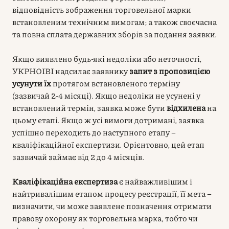
відповідність зображення торговельної марки
встановленим технічним вимогам; а також своєчасна
та повна сплата державних зборів за подання заявки.
Якщо виявлено будь-які недоліки або неточності,
УКРНОІВІ надсилає заявнику
запит з пропозицією
усунути їх
протягом встановленого терміну
(зазвичай 2-4 місяці). Якщо недоліки не усунені у
встановлений термін, заявка може бути
відхилена
на
цьому етапі. Якщо ж усі вимоги дотримані, заявка
успішно переходить до наступного етапу –
кваліфікаційної експертизи. Орієнтовно, цей етап
зазвичай займає від 2 до 4 місяців.
Кваліфікаційна експертиза
є найважливішим і
найтривалішим етапом процесу реєстрації, її мета –
визначити, чи може заявлене позначення отримати
правову охорону як торговельна марка, тобто чи