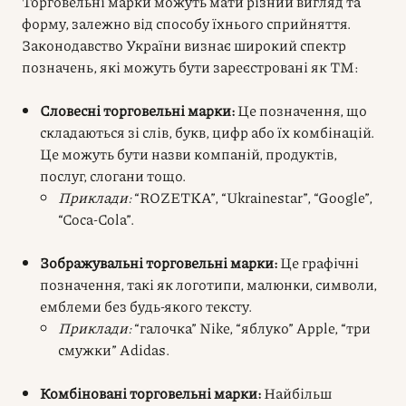
Торговельні марки можуть мати різний вигляд та
форму, залежно від способу їхнього сприйняття.
Законодавство України визнає широкий спектр
позначень, які можуть бути зареєстровані як ТМ:
Словесні торговельні марки:
Це позначення, що
складаються зі слів, букв, цифр або їх комбінацій.
Це можуть бути назви компаній, продуктів,
послуг, слогани тощо.
Приклади:
“ROZETKA”, “Ukrainestar”, “Google”,
“Coca-Cola”.
Зображувальні торговельні марки:
Це графічні
позначення, такі як логотипи, малюнки, символи,
емблеми без будь-якого тексту.
Приклади:
“галочка” Nike, “яблуко” Apple, “три
смужки” Adidas.
Комбіновані торговельні марки:
Найбільш