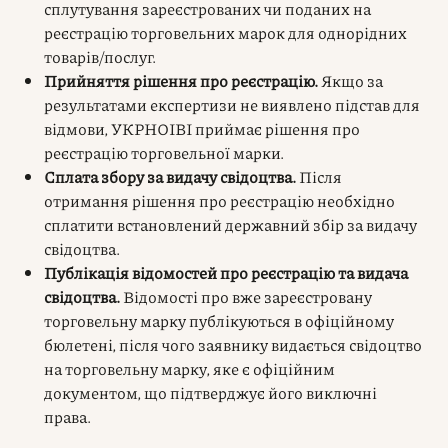
сплутування зареєстрованих чи поданих на
реєстрацію торговельних марок для однорідних
товарів/послуг.
Прийняття рішення про реєстрацію.
Якщо за
результатами експертизи не виявлено підстав для
відмови, УКРНОІВІ приймає рішення про
реєстрацію торговельної марки.
Сплата збору за видачу свідоцтва.
Після
отримання рішення про реєстрацію необхідно
сплатити встановлений державний збір за видачу
свідоцтва.
Публікація відомостей про реєстрацію та видача
свідоцтва.
Відомості про вже зареєстровану
торговельну марку публікуються в офіційному
бюлетені, після чого заявнику видається свідоцтво
на торговельну марку, яке є офіційним
документом, що підтверджує його виключні
права.