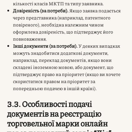
кількості класів МКТП та типу заявника.
Довіреність (за потреби).
Якщо заявка подається
через представника (наприклад, патентного
повіреного), необхідна належним чином
оформлена довіреність, що підтверджує його
повноваження.
Інші документи (за потреби).
У деяких випадках
можуть знадобитися додаткові документи,
наприклад, переклад документів, якщо вони
складені іноземною мовою, або документ, що
підтверджує право на пріоритет (якщо ви хочете
скористатися правом на пріоритет за
попередньою подачею в іншій країні).
3.3. Особливості подачі
документів на реєстрацію
торговельної марки онлайн